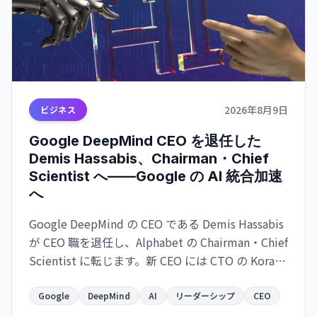
2026年8月9日
ビジネス
Google DeepMind CEO を退任した
Demis Hassabis、Chairman・Chief
Scientist へ——Google の AI 統合加速
へ
Google DeepMind の CEO である Demis Hassabis
が CEO 職を退任し、Alphabet の Chairman・Chief
Scientist に転じます。新 CEO には CTO の Koray
Kavukcuoglu が就任。Google の AI 戦略が実務と
長期展望で分離される大きな人事変更です。
Google
DeepMind
AI
リーダーシップ
CEO