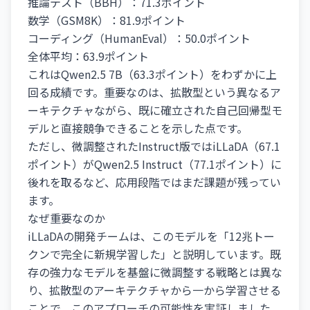
推論テスト（BBH）：71.3ポイント
数学（GSM8K）：81.9ポイント
コーディング（HumanEval）：50.0ポイント
全体平均：63.9ポイント
これはQwen2.5 7B（63.3ポイント）をわずかに上
回る成績です。重要なのは、拡散型という異なるア
ーキテクチャながら、既に確立された自己回帰型モ
デルと直接競争できることを示した点です。
ただし、微調整されたInstruct版ではiLLaDA（67.1
ポイント）がQwen2.5 Instruct（77.1ポイント）に
後れを取るなど、応用段階ではまだ課題が残ってい
ます。
なぜ重要なのか
iLLaDAの開発チームは、このモデルを「12兆トー
クンで完全に新規学習した」と説明しています。既
存の強力なモデルを基盤に微調整する戦略とは異な
り、拡散型のアーキテクチャから一から学習させる
ことで、このアプローチの可能性を実証しました。