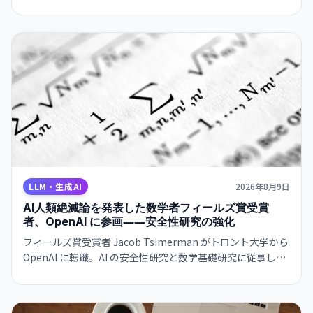
する機能が ChatGPT に統合されます。
LLM・生成AI
2026年8月9日
AI人類絶滅論を発表した数学者フィールズ賞受賞
者、OpenAI に参画――安全性研究の強化
フィールズ賞受賞者 Jacob Tsimerman がトロント大学から
OpenAI に転職。AI の安全性研究と数学基礎研究に従事しま
す。有力な研究者の採用は業界の安全性シフトを示唆してい
ます。