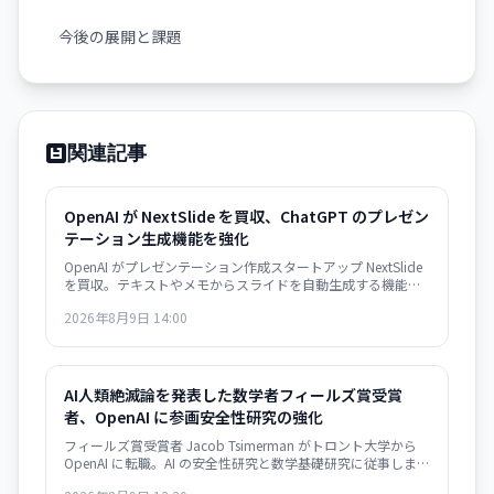
今後の展開と課題
関連記事
OpenAI が NextSlide を買収、ChatGPT のプレゼン
テーション生成機能を強化
OpenAI がプレゼンテーション作成スタートアップ NextSlide
を買収。テキストやメモからスライドを自動生成する機能が
ChatGPT に統合されます。
2026年8月9日 14:00
AI人類絶滅論を発表した数学者フィールズ賞受賞
者、OpenAI に参画――安全性研究の強化
フィールズ賞受賞者 Jacob Tsimerman がトロント大学から
OpenAI に転職。AI の安全性研究と数学基礎研究に従事しま
す。有力な研究者の採用は業界の安全性シフトを示唆してい