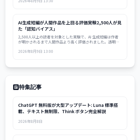
2026年8月9日 13:30
ます。
AI生成短編が人間作品を上回る評価――実験2,500人が見
た「認知バイアス」
2,500人以上の読者を対象とした実験で、AI 生成短編は作者
が明かされるまで人間作品より高く評価されました。透明性
と認知バイアスの関係を浮き彫りにしています。
2026年8月9日 13:00
特集記事
ChatGPT 無料版が大型アップデート: Luna 標準搭
載、テキスト無制限、Think ボタン完全解説
2026年8月8日