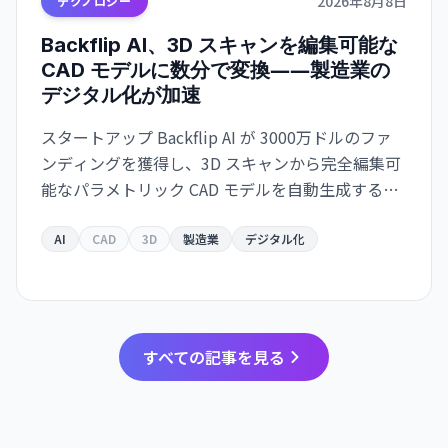
2026年8月8日
テクノロジー
Backflip AI、3D スキャンを編集可能な
CAD モデルに数分で変換――製造業の
デジタル化が加速
スタートアップ Backflip AI が 3000万ドルのファ
ンディングを獲得し、3D スキャンから完全編集可
能なパラメトリック CAD モデルを自動生成するソ
リューションをリリース。Autodesk Fusion 対応
で、従来は何時間もかかっていた作業が数分に短
AI
CAD
3D
製造業
デジタル化
縮されます。
すべての記事を見る