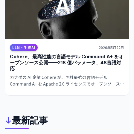
LLM・生成AI
2026年5月22日
Cohere、最高性能の言語モデル Command A+ をオ
ープンソース公開——218 億パラメータ、48言語対
応
カナダの AI 企業 Cohere が、同社最強の言語モデル
Command A+ を Apache 2.0 ライセンスでオープンソース
化。218 億パラメータの Mixture of Experts モデル、マルチ
モーダル対応、128K トークン のコンテキスト、Hugging
Face で即座に利用可能。開発者に新たな選択肢。
最新記事