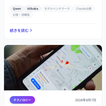
比で幻覚率が 23% から 40% に上昇。タスク当た
りのコスト効率も悪化し、実用性を疑問視する声
Qwen
Alibaba
モデルベンチマーク
Claude比較
も。
幻覚・信頼性
続きを読む
2026年8月7日
テクノロジー