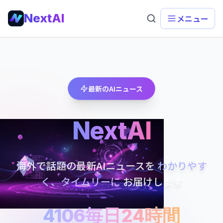
NextAI
メニュー
最新のAIニュース
NextAI
海外で話題の最新AIニュースを
わかりやす
く、タイムリーに
お届けします
4106
毎日
24時間