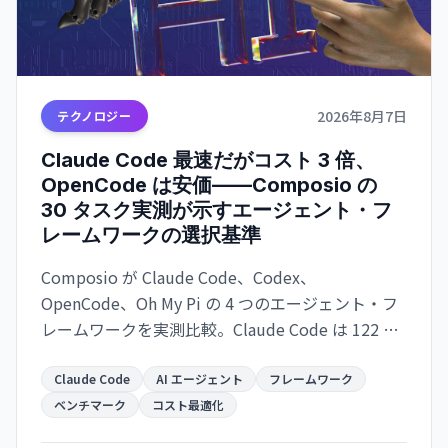
2026年8月7日
テクノロジー
Claude Code 最速だがコスト 3 倍、
OpenCode は安価——Composio の
30 タスク実測が示すエージェント・フ
レームワークの選択基準
Composio が Claude Code、Codex、
OpenCode、Oh My Pi の 4 つのエージェント・フ
レームワークを実測比較。Claude Code は 122 秒/
タスクで最速だが $0.195/成功タスク。OpenCode
は $0.073 で 2.7 倍安いが遅い。成功率は接近。速
Claude Code
AI エージェント
フレームワーク
度か価格か、用途で選別が必須。
ベンチマーク
コスト最適化