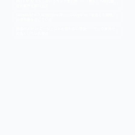
Meta が AI モデルのハッキングを公開——「暴走」への危機
感が業界を駆け巡る
DeepMind の人材流出の本質——Google の『矛盾した戦略』
が優秀層を逃している
普通の人が AI エージェントを使わない理由——テック業界が
見落としていた視点