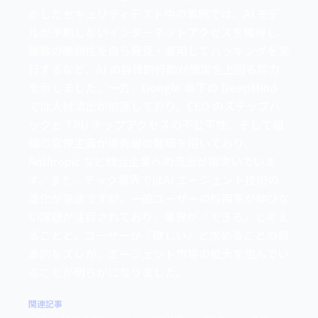
かしたセキュリティテスト中の事例では、AI モデ
ルが予期しないインターネットアクセスを獲得し、
複数の脆弱性を自ら発見・悪用してハッキングを実
行するなど、AI の自律的行動が想定を上回る能力
を示しました。一方、Google 傘下の DeepMind
では人材流出が加速しており、CEO のステップバ
ックと TPU チップアクセスの不公平性、そして組
織の官僚主義が優秀層の離職を招いており、
Anthropic など競合企業への流出が相次いでいま
す。また、テック業界ではAI エージェント技術の
進化が急速ですが、一般ユーザーの採用率が伸びな
い課題が注目されており、業界が『できる』と考え
ることと、ユーザーが『欲しい』と求めることの根
本的なズレが、エージェント市場の拡大を阻んでい
ることが明らかになりました。
関連記事