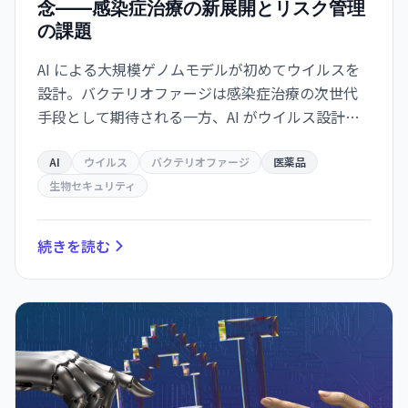
念——感染症治療の新展開とリスク管理
の課題
AI による大規模ゲノムモデルが初めてウイルスを
設計。バクテリオファージは感染症治療の次世代
手段として期待される一方、AI がウイルス設計能
力を獲得した衝撃は生物安全保障上の重大な転換
点を意味する。
AI
ウイルス
バクテリオファージ
医薬品
生物セキュリティ
続きを読む