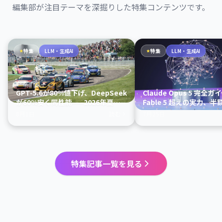
編集部が注目テーマを深掘りした特集コンテンツです。
特集
LLM・生成AI
特集
LLM・生成AI
GPT-5.6が80%値下げ、DeepSeek
Claude Opus 5 完全ガ
が60%安く同性能——2026年夏のAI
Fable 5 超えの実力、
モデル選択ガイド
賢い使い方まで
8月1日
読む
7月25日
特集記事一覧を見る