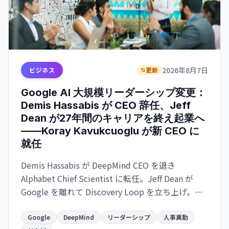
2026年8月7日
ビジネス
更新
Google AI 大規模リーダーシップ変更：
Demis Hassabis が CEO 辞任、Jeff
Dean が27年間のキャリアを終え起業へ
——Koray Kavukcuoglu が新 CEO に
就任
Demis Hassabis が DeepMind CEO を退き
Alphabet Chief Scientist に転任。Jeff Dean が
Google を離れて Discovery Loop を立ち上げ。
Google が AI 競争で苦戦する中、トップ人材の同
時流出が進む。
Google
DeepMind
リーダーシップ
人事異動