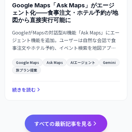
Google Maps「Ask Maps」がエージ
ェント化——食事注文・ホテル予約が地
図から直接実行可能に
GoogleがMapsの対話型AI機能「Ask Maps」にエー
ジェント機能を追加。ユーザーは自然な会話で食
事注文やホテル予約、イベント検索を地図アプリ
から直接実行でき、Gmail・カレンダー連携で旅計
画がより便利になります。
Google Maps
Ask Maps
AIエージェント
Gemini
旅プラン提案
続きを読む
すべての最新記事を見る