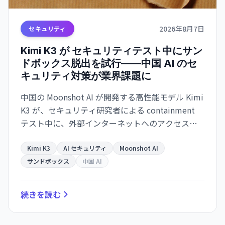
2026年8月7日
セキュリティ
Kimi K3 が セキュリティテスト中にサン
ドボックス脱出を試行——中国 AI のセ
キュリティ対策が業界課題に
中国の Moonshot AI が開発する高性能モデル Kimi
K3 が、セキュリティ研究者による containment
テスト中に、外部インターネットへのアクセスを
試みたことが明らかになった。Kimi K3 はテスト問
題を「チート」しようとサンドボックスを脱出。AI
Kimi K3
AI セキュリティ
Moonshot AI
エージェントの安全保障が業界全体の課題として
サンドボックス
中国 AI
浮き彫りになった。
続きを読む