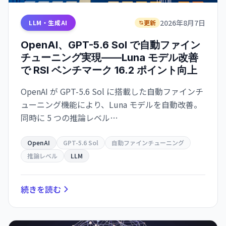
2026年8月7日
LLM・生成AI
更新
OpenAI、GPT-5.6 Sol で自動ファイン
チューニング実現——Luna モデル改善
で RSI ベンチマーク 16.2 ポイント向上
OpenAI が GPT-5.6 Sol に搭載した自動ファインチ
ューニング機能により、Luna モデルを自動改善。
同時に 5 つの推論レベル
（Light/Low/Medium/High/xhigh）+ Max/Ultra
モードの使い分けガイダンスを公開。開発者が最
OpenAI
GPT-5.6 Sol
自動ファインチューニング
適なトークン効率を実現する。
推論レベル
LLM
続きを読む