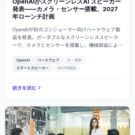
OpenAIがスクリーンレスAI スピーカー
発表——カメラ・センサー搭載、2027
年ローンチ計画
OpenAIが初のコンシューマー向けハードウェア製
品を発表。ポータブルなスクリーンレススピーカ
ーで、カメラとセンサーを搭載し、機械部品によ
る動きで「生きている」ように感じさせる設計。
GPT-Liveで自然な会話を実現、2027年発売予定。
OpenAI
ハードウェア
AI・音声
Apple訴訟が発売に影響する可能性。
スマートスピーカー
2027年製品
続きを読む