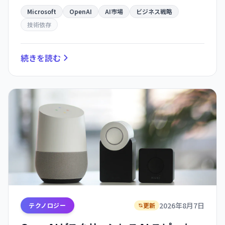
務を浮き彫りにします。
Microsoft
OpenAI
AI市場
ビジネス戦略
技術依存
続きを読む
2026年8月7日
テクノロジー
更新