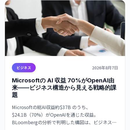
2026年8月7日
ビジネス
Microsoftの AI 収益 70%がOpenAI由
来——ビジネス構造から見える戦略的課
題
Microsoftの総AI収益約$37B のうち、
$24.1B（70%）がOpenAIを通じた収益。
BLoombergの分析で判明した構図は、ビジネスの
極度な集約化を示唆し、独立した AI 戦略構築の急