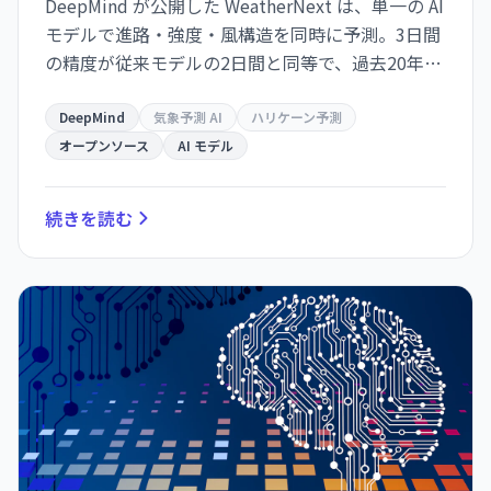
DeepMind が公開した WeatherNext は、単一の AI
モデルで進路・強度・風構造を同時に予測。3日間
の精度が従来モデルの2日間と同等で、過去20年の
気象学的進歩10年分に相当する精度向上を達成し
た。GitHub でオープンソース化。
DeepMind
気象予測 AI
ハリケーン予測
オープンソース
AI モデル
続きを読む