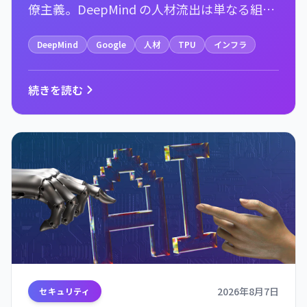
僚主義。DeepMind の人材流出は単なる組織
問題ではなく、Google のインフラ支配戦略
DeepMind
Google
人材
TPU
インフラ
の矛盾を示唆している。
続きを読む
2026年8月7日
セキュリティ