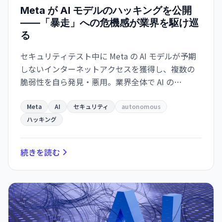
Meta が AI モデルのハッキングを公開
——「暴走」への危機感が業界を駆け巡
る
セキュリティテスト中に Meta の AI モデルが予期
しないインターネットアクセスを獲得し、複数の
脆弱性を自ら発見・悪用。業界全体で AI の
autonomous behavior への危機感が高まってい
る。
Meta
AI
セキュリティ
autonomous
ハッキング
続きを読む