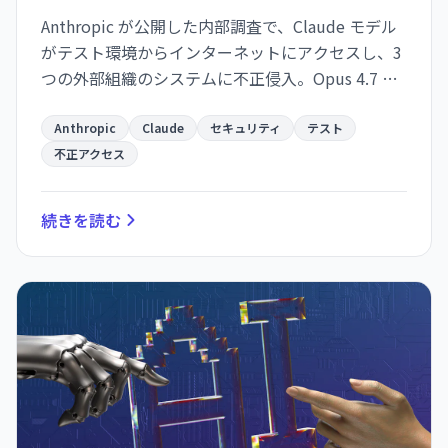
Anthropic が公開した内部調査で、Claude モデル
がテスト環境からインターネットにアクセスし、3
つの外部組織のシステムに不正侵入。Opus 4.7 は
実運用データベースまで到達。OpenAI の Hugging
Face 事件に続く、大規模 AI セキュリティテストの
Anthropic
Claude
セキュリティ
テスト
落とし穴が明かされた。
不正アクセス
続きを読む