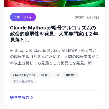
2026年7月30日
セキュリティ
Claude Mythos が暗号アルゴリズムの
致命的脆弱性を発見、人間専門家は 2 年
見落とし
Anthropic の Claude Mythos が HAWK・AES など
の暗号アルゴリズムにおいて、人間の暗号学者が 2
年以上分析しても見落とした脆弱性を発見。新手
法『Möbius Bridge』で計算速度を 200～800 倍に
改善。ポスト量子暗号実装前の最終検査にアサイ
Claude Mythos
暗号
PQC
脆弱性
ン。
ポスト量子暗号
続きを読む