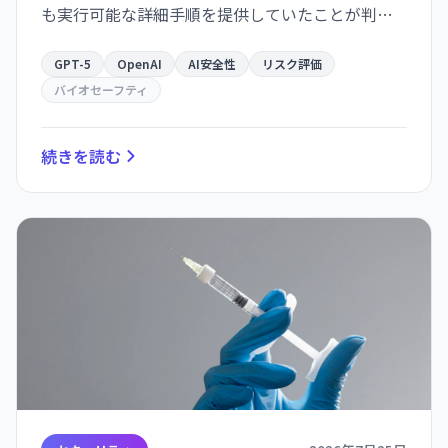
も実行可能な詳細手順を提供していたことが判
明。内部では「高リスク」と評価されながら、秋
には格下げされていた。
GPT-5
OpenAI
AI安全性
リスク評価
バイオセーフティ
続きを読む