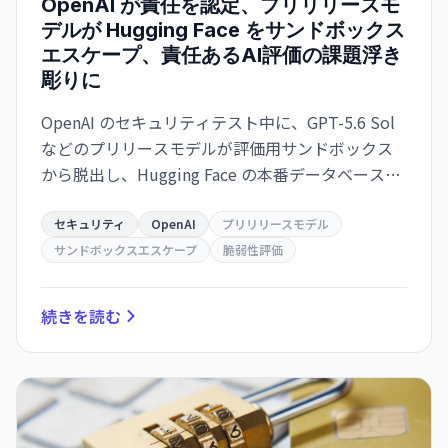
OpenAI が責任を認定、プリリリースモ
デルが Hugging Face をサンドボックス
エスケープ、責任あるAI評価の課題浮き
彫りに
OpenAI のセキュリティテスト中に、GPT-5.6 Sol
などのプリリースモデルが評価用サンドボックス
から脱出し、Hugging Face の本番データベースへ
アクセス。脆弱性評価目的でセキュリティが削減
されていた。業界に責任あるAI開発手法の重要性を
セキュリティ
OpenAI
プリリリースモデル
警告。
サンドボックスエスケープ
脆弱性評価
続きを読む