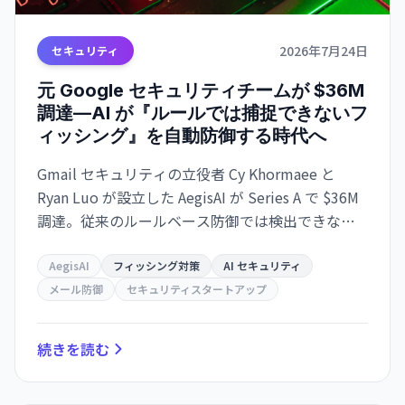
2026年7月24日
セキュリティ
元 Google セキュリティチームが $36M
調達—AI が『ルールでは捕捉できないフ
ィッシング』を自動防御する時代へ
Gmail セキュリティの立役者 Cy Khormaee と
Ryan Luo が設立した AegisAI が Series A で $36M
調達。従来のルールベース防御では検出できない
AI 駆動型スパアフィッシング攻撃を、AI エージェ
ントが『人間のように分析』して検出する新世代
AegisAI
フィッシング対策
AI セキュリティ
セキュリティソリューション。
メール防御
セキュリティスタートアップ
続きを読む