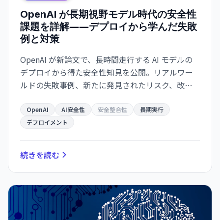
OpenAI が長期視野モデル時代の安全性
課題を詳解――デプロイから学んだ失敗
例と対策
OpenAI が新論文で、長時間走行する AI モデルの
デプロイから得た安全性知見を公開。リアルワー
ルドの失敗事例、新たに発見されたリスク、改善
されたセーフガード。業界全体の指針へ。
OpenAI
AI安全性
安全整合性
長期実行
デプロイメント
続きを読む