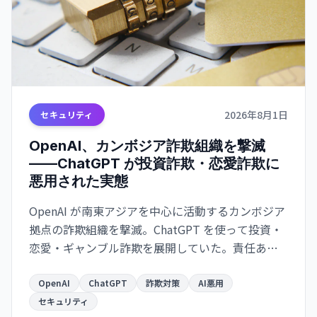
2026年8月1日
セキュリティ
OpenAI、カンボジア詐欺組織を撃滅
——ChatGPT が投資詐欺・恋愛詐欺に
悪用された実態
OpenAI が南東アジアを中心に活動するカンボジア
拠点の詐欺組織を撃滅。ChatGPT を使って投資・
恋愛・ギャンブル詐欺を展開していた。責任あるAI
運用の実例。
OpenAI
ChatGPT
詐欺対策
AI悪用
セキュリティ