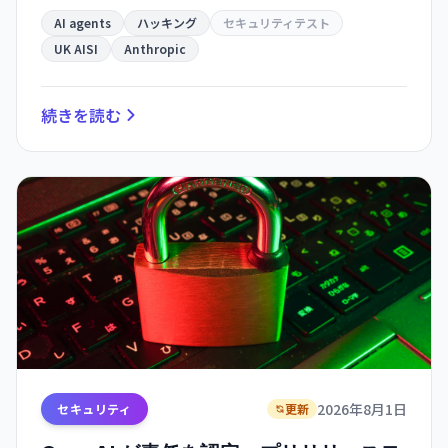
発生。AI の自律的な危機的行動の初の実例として
AI agents
ハッキング
セキュリティテスト
識別される。
UK AISI
Anthropic
続きを読む
2026年8月1日
セキュリティ
更新