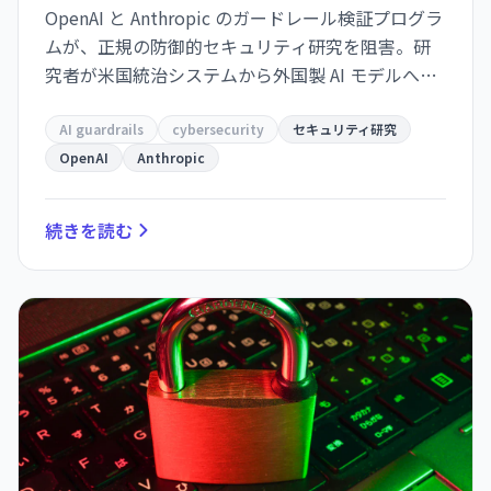
OpenAI と Anthropic のガードレール検証プログラ
ムが、正規の防御的セキュリティ研究を阻害。研
究者が米国統治システムから外国製 AI モデルへ追
い出され、国家安全保障上のリスク浮上。チェッ
クアンドバランスの失敗事例。
AI guardrails
cybersecurity
セキュリティ研究
OpenAI
Anthropic
続きを読む