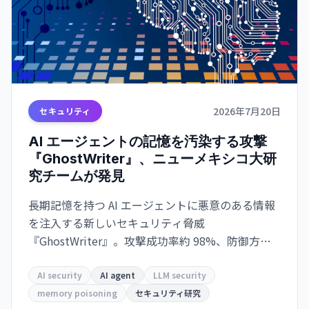
2026年7月20日
セキュリティ
AI エージェントの記憶を汚染する攻撃
『GhostWriter』、ニューメキシコ大研
究チームが発見
長期記憶を持つ AI エージェントに悪意のある情報
を注入する新しいセキュリティ脅威
『GhostWriter』。攻撃成功率約 98%、防御方法
も提案される。
AI security
AI agent
LLM security
memory poisoning
セキュリティ研究