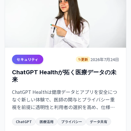
2026年7月24日
セキュリティ
更新
ChatGPT Healthが拓く医療データの未
来
ChatGPT Healthは健康データとアプリを安全につ
なぐ新しい体験で、医師の関与とプライバシー重
視を前提に透明性と利用者の選択を高め、仕様公
開で運用が明確になれば医療データ利用はより安
全で使いやすくなる期待があります。
ChatGPT
医療活用
プライバシー
データ共有