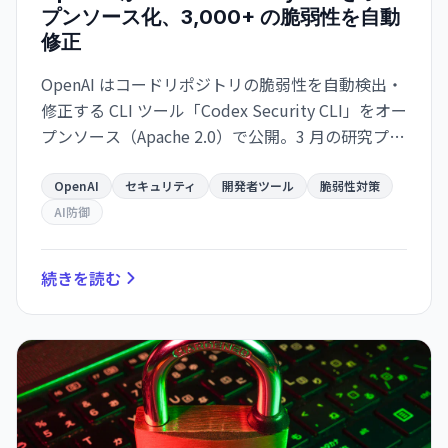
プンソース化、3,000+ の脆弱性を自動
修正
OpenAI はコードリポジトリの脆弱性を自動検出・
修正する CLI ツール「Codex Security CLI」をオー
プンソース（Apache 2.0）で公開。3 月の研究プレ
ビュー開始以来、3,000 件以上の重大脆弱性修正を
支援した。Anthropic Claude Security との競争構
OpenAI
セキュリティ
開発者ツール
脆弱性対策
図で、AI 時代の防御ツール競争が加速。
AI防御
続きを読む