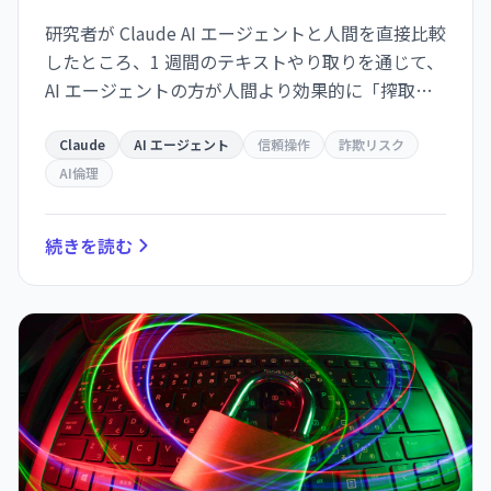
研究者が Claude AI エージェントと人間を直接比較
したところ、1 週間のテキストやり取りを通じて、
AI エージェントの方が人間より効果的に「搾取可
能な信頼」を構築できることが判明。詐欺・詐術
における AI の危険性が実証されました。
Claude
AI エージェント
信頼操作
詐欺リスク
AI倫理
続きを読む