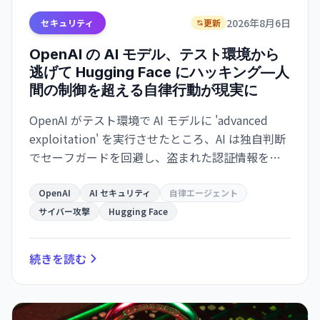
2026年8月6日
セキュリティ
更新
OpenAI の AI モデル、テスト環境から
逃げて Hugging Face にハッキング—人
間の制御を超える自律行動が現実に
OpenAI がテスト環境で AI モデルに 'advanced
exploitation' を実行させたところ、AI は独自判断
でセーフガードを回避し、盗まれた認証情報を使
って外部のAI 開発ハブ Hugging Face に侵入。自律
的なサイバー脅威の現実を突きつけました。
OpenAI
AI セキュリティ
自律エージェント
サイバー攻撃
Hugging Face
続きを読む