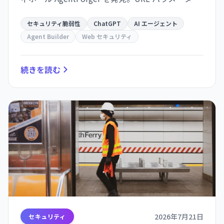
作により、被害者の身元を乗っ取って自動エージ
ェントを作成し、5分ごとに攻撃者からの指令を受
セキュリティ脆弱性
ChatGPT
AI エージェント
け取るという仕組み。
Agent Builder
Web セキュリティ
続きを読む
2026年7月21日
セキュリティ