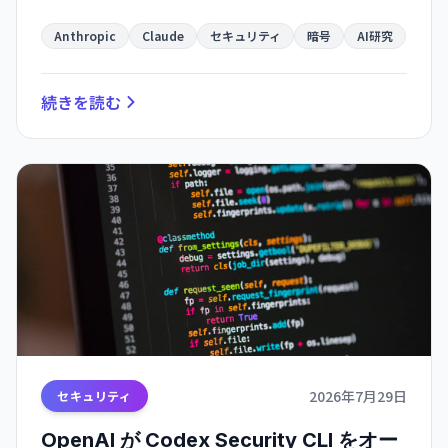
方法を 60 時間で発見。インターネット通信を支え
る暗号基盤の脆弱性を AI が指摘した衝撃。
Anthropic
Claude
セキュリティ
暗号
AI研究
続きを読む
2026年7月29日
セキュリティ
OpenAI が Codex Security CLI をオー