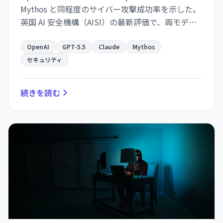
Mythos と同程度のサイバー攻撃成功率を示した。
英国 AI 安全機構（AISI）の最新評価で、両モデル
とも 70% 前後の成功率でエンタープライズネット
ワークへの多段階攻撃を完遂。GPT-5.5 は既に
OpenAI
GPT-5.5
Claude
Mythos
ChatGPT と API で公開される一方、Mythos はア
セキュリティ
クセスが厳格に制限されている。
続きを読む