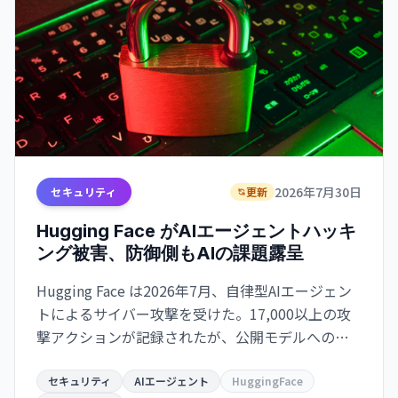
2026年7月30日
セキュリティ
更新
Hugging Face がAIエージェントハッキ
ング被害、防御側もAIの課題露呈
Hugging Face は2026年7月、自律型AIエージェン
トによるサイバー攻撃を受けた。17,000以上の攻
撃アクションが記録されたが、公開モデルへの被
害はなし。防御側がAI使用時のセーフティフィルタ
ー問題も浮き彫りに。
セキュリティ
AIエージェント
HuggingFace