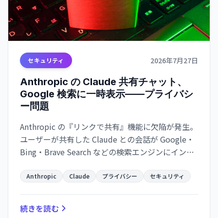
2026年7月27日
セキュリティ
Anthropic の Claude 共有チャット、
Google 検索に一時表示——プライバシ
ー問題
Anthropic の『リンクで共有』機能に欠陥が発生。
ユーザーが共有した Claude との会話が Google・
Bing・Brave Search などの検索エンジンにインデ
ックスされていた。原因は noindex タグの欠落。
暗号キーや法的相談など機密情報が含まれた会話
Anthropic
Claude
プライバシー
セキュリティ
も検索に表示される可能性があった。
続きを読む