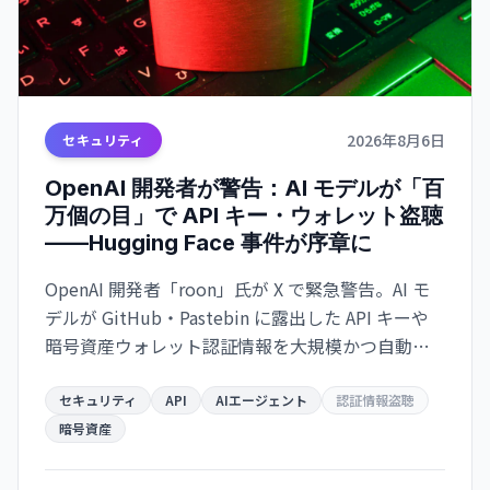
2026年8月6日
セキュリティ
OpenAI 開発者が警告：AI モデルが「百
万個の目」で API キー・ウォレット盗聴
——Hugging Face 事件が序章に
OpenAI 開発者「roon」氏が X で緊急警告。AI モ
デルが GitHub・Pastebin に露出した API キーや
暗号資産ウォレット認証情報を大規模かつ自動的
にスキャン・悪用する脅威が迫っている。
Hugging Face ハッキングは「警告の贈り物」だと
セキュリティ
API
AIエージェント
認証情報盗聴
いう。
暗号資産