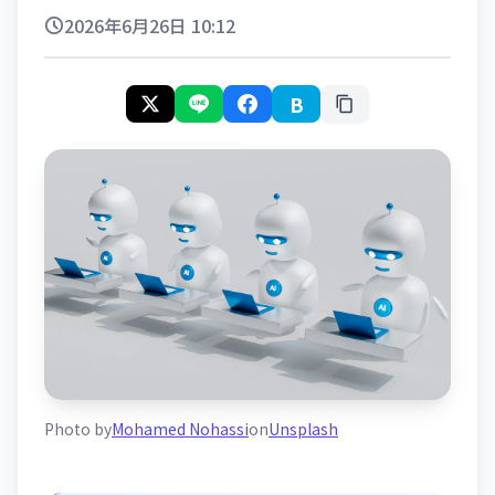
2026年6月26日 10:12
B
Photo by
Mohamed Nohassi
on
Unsplash