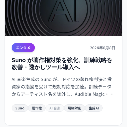
2026年8月8日
エンタメ
Suno が著作権対策を強化、訓練戦略を
改善・透かしツール導入へ
AI 音楽生成の Suno が、ドイツの著作権判決と投
資家の指摘を受けて規制対応を加速。訓練データ
からアーティスト名を除外し、Audible Magic・
Musixmatch との提携で監視体制を構築。透かしと
厳格なダウンロード制限で『合法化』への道を進
Suno
著作権
AI 音楽
規制対応
生成AI
みます。