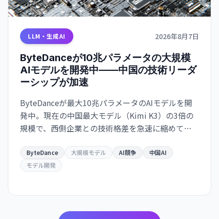
2026年8月7日
LLM・生成AI
ByteDanceが10兆パラメータの大規模
AIモデルを開発中——中国の技術リーダ
ーシップが加速
ByteDanceが最大10兆パラメータのAIモデルを開
発中。現在の中国最大モデル（Kimi K3）の3倍の
規模で、西側企業との技術格差を急速に縮めてい
る。CEO Zhang Yimingの指示で、長期的な世界的
リーダーシップを目指す戦略。
ByteDance
大規模モデル
AI競争
中国AI
モデル開発