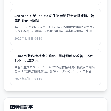
Anthropic が Fable 5 の生物学制限を大幅緩和、偽
陽性を85%削減
Anthropic が Claude モデル Fable 5 の生物学関連の安全フィ
ルタを改善し、誤検出を約85%削減。基本的な医学・生物学
的な質問が通るようになった一方、ウイルス学・毒物学・分
2026年8月8日 04:10
子設計は引き続き制限。研究者向けアクセスプログラムも計
画中です。
Suno が著作権対策を強化、訓練戦略を改善・透か
しツール導入へ
AI 音楽生成の Suno が、ドイツの著作権判決と投資家の指摘
を受けて規制対応を加速。訓練データからアーティスト名を
除外し、Audible Magic・Musixmatch との提携で監視体制を
2026年8月8日 04:10
構築。透かしと厳格なダウンロード制限で『合法化』への道
を進みます。
特集記事