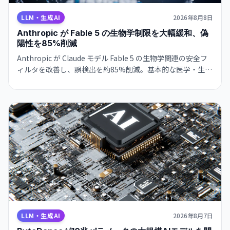
LLM・生成AI
2026年8月8日
Anthropic が Fable 5 の生物学制限を大幅緩和、偽
陽性を85%削減
Anthropic が Claude モデル Fable 5 の生物学関連の安全フ
ィルタを改善し、誤検出を約85%削減。基本的な医学・生物
学的な質問が通るようになった一方、ウイルス学・毒物学・
分子設計は引き続き制限。研究者向けアクセスプログラムも
計画中です。
LLM・生成AI
2026年8月7日