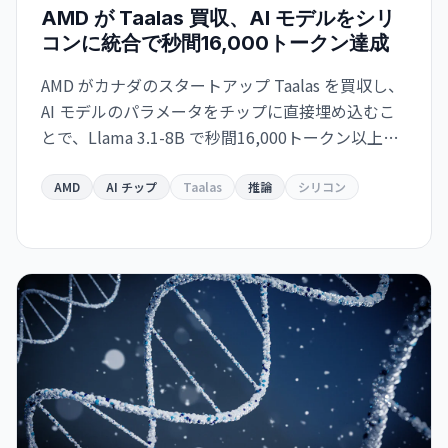
AMD が Taalas 買収、AI モデルをシリ
コンに統合で秒間16,000トークン達成
AMD がカナダのスタートアップ Taalas を買収し、
AI モデルのパラメータをチップに直接埋め込むこ
とで、Llama 3.1-8B で秒間16,000トークン以上の
驚異的な速度を実現。GPU 依存からの脱却と高速
推論チップの開発競争が激化しています。
AMD
AI チップ
Taalas
推論
シリコン