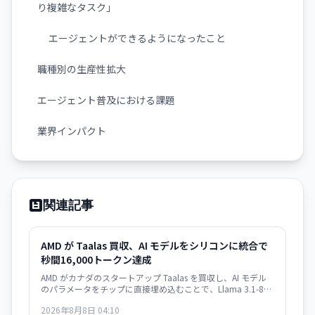
り複雑なタスク」
エージェントができるようになったこと
職種別の生産性拡大
エージェント普及における課題
業界インパクト
関連記事
AMD が Taalas 買収、AI モデルをシリコンに統合で
秒間16,000トークン達成
AMD がカナダのスタートアップ Taalas を買収し、AI モデル
のパラメータをチップに直接埋め込むことで、Llama 3.1-8B
で秒間16,000トークン以上の驚異的な速度を実現。GPU 依存
2026年8月8日 04:10
からの脱却と高速推論チップの開発競争が激化しています。