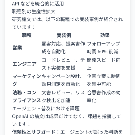
API などを統合的に活用
職種別の生産性拡大
研究論文では、以下の職種での実装事例が紹介され
ています：
職種
実装例
効果
顧客対応、提案書作
フォローアップ
営業
成を自動化
時間 60% 削減
コードレビュー、テ
開発スピード向
エンジニア
スト実装を支援
上
マーケティン
キャンペーン設計、
企画立案に時間
グ
効果測定を自動化
を集中可能
法務・コン
文書レビュー、リス
合意書作成の効
プライアンス
ク検出を加速
率化
エージェント普及における課題
OpenAI の論文は成果だけでなく、課題も指摘して
います：
信頼性とサフガード
：エージェントが誤った判断を