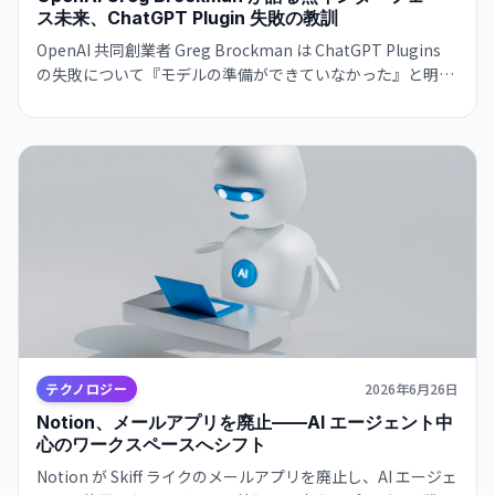
ス未来、ChatGPT Plugin 失敗の教訓
OpenAI 共同創業者 Greg Brockman は ChatGPT Plugins
の失敗について『モデルの準備ができていなかった』と明か
し、目に見えないAIエージェントが背景で動作する将来を描
く。業界の方向転換を示唆する発言。
テクノロジー
2026年6月26日
Notion、メールアプリを廃止——AI エージェント中
心のワークスペースへシフト
Notion が Skiff ライクのメールアプリを廃止し、AI エージェ