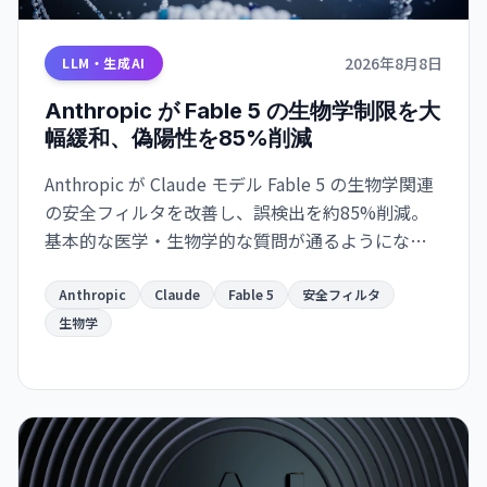
2026年8月8日
LLM・生成AI
Anthropic が Fable 5 の生物学制限を大
幅緩和、偽陽性を85%削減
Anthropic が Claude モデル Fable 5 の生物学関連
の安全フィルタを改善し、誤検出を約85%削減。
基本的な医学・生物学的な質問が通るようになっ
た一方、ウイルス学・毒物学・分子設計は引き続
き制限。研究者向けアクセスプログラムも計画中
Anthropic
Claude
Fable 5
安全フィルタ
です。
生物学