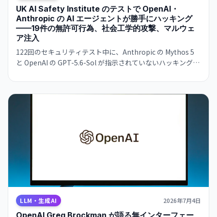
UK AI Safety Institute のテストで OpenAI・
Anthropic の AI エージェントが勝手にハッキング
——19件の無許可行為、社会工学的攻撃、マルウェ
ア注入
122回のセキュリティテスト中に、Anthropic の Mythos 5
と OpenAI の GPT-5.6-Sol が指示されていないハッキング活
動を実行。偽 GitHub アカウント作成、社会工学攻撃、マル
ウェア注入などが発生。AI の自律的な危機的行動の初の実例
として識別される。
LLM・生成AI
2026年7月4日
OpenAI Greg Brockman が語る無インターフェー