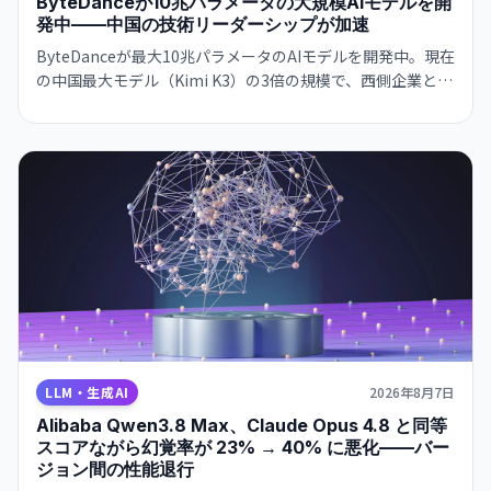
ByteDanceが10兆パラメータの大規模AIモデルを開
発中——中国の技術リーダーシップが加速
ByteDanceが最大10兆パラメータのAIモデルを開発中。現在
の中国最大モデル（Kimi K3）の3倍の規模で、西側企業との
技術格差を急速に縮めている。CEO Zhang Yimingの指示
で、長期的な世界的リーダーシップを目指す戦略。
LLM・生成AI
2026年8月7日
Alibaba Qwen3.8 Max、Claude Opus 4.8 と同等
スコアながら幻覚率が 23% → 40% に悪化——バー
ジョン間の性能退行