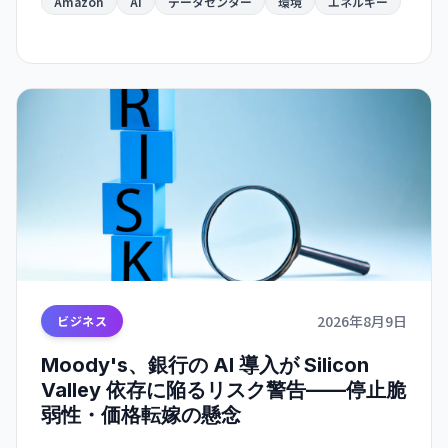
と深刻に矛盾する局面を示唆している。
Amazon
AI
データセンター
環境
エネルギー
2026年8月9日
ビジネス
Moody's、銀行の AI 導入が Silicon
Valley 依存に陥るリスク警告——停止脆
弱性・価格転嫁の懸念