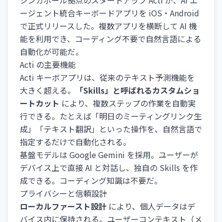
シンガポール拠点のスタートアップ Acti が、AI エ
ージェント統合キーボードアプリを iOS・Android
で正式リリースした。複数アプリを横断して AI 機
能を利用でき、コーディング不要で自然言語による
自動化が可能だ。
Acti の主要機能
Acti キーボアプリは、従来のテキスト予測機能を
大きく超える。
「Skills」と呼ばれるカスタムショ
ートカット
により、複数ステップの作業を自動実
行できる。たとえば「明日のミーティングリンク生
成」「テキスト翻訳」といった操作を、自然言語で
指定するだけで自動化される。
基盤モデルは Google Gemini を採用。ユーザーが
デバイス上で直接 AI と対話し、独自の Skills を作
成できる。コーディング知識は不要だ。
プライバシーと信頼設計
ローカルファースト設計
により、個人データはデ
バイス内に保持される。ユーザーコンテキスト（メ