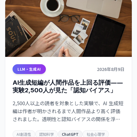
2026年8月9日
LLM・生成AI
AI生成短編が人間作品を上回る評価――
実験2,500人が見た「認知バイアス」
2,500人以上の読者を対象とした実験で、AI 生成短
編は作者が明かされるまで人間作品より高く評価
されました。透明性と認知バイアスの関係を浮き
彫りにしています。
AI創造性
認知科学
ChatGPT
社会心理学