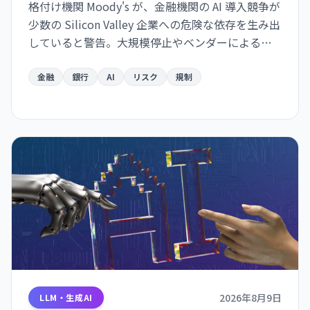
格付け機関 Moody's が、金融機関の AI 導入競争が
少数の Silicon Valley 企業への危険な依存を生み出
していると警告。大規模停止やベンダーによる価
格戦略の変更に脆弱な構造が形成されつつあり、
金融システムのリスク要因になり得ると指摘し
金融
銀行
AI
リスク
規制
た。
2026年8月9日
LLM・生成AI