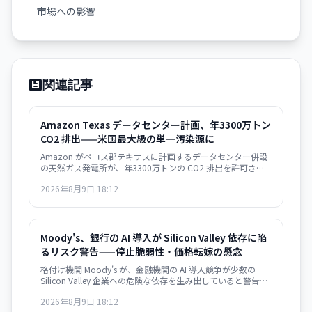
市場への影響
関連記事
Amazon Texas データセンター計画、年3300万トン
CO2 排出——米国最大級の単一汚染源に
Amazon がペコス郡テキサスに計画するデータセンター併設
の天然ガス発電所が、年3300万トンの CO2 排出を許可さ
れ、米国の全発電所の中で最大になる見通し。AI インフラの
2026年8月9日 18:12
急速拡大が環境目標と深刻に矛盾する局面を示唆している。
Moody's、銀行の AI 導入が Silicon Valley 依存に陥
るリスク警告——停止脆弱性・価格転嫁の懸念
格付け機関 Moody's が、金融機関の AI 導入競争が少数の
Silicon Valley 企業への危険な依存を生み出していると警告。
大規模停止やベンダーによる価格戦略の変更に脆弱な構造が
2026年8月9日 18:12
形成されつつあり、金融システムのリスク要因になり得ると