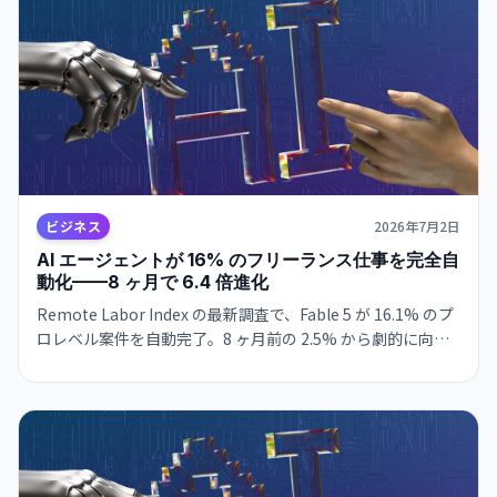
底解説する。
ビジネス
2026年7月2日
AI エージェントが 16% のフリーランス仕事を完全自
動化——8 ヶ月で 6.4 倍進化
Remote Labor Index の最新調査で、Fable 5 が 16.1% のプ
ロレベル案件を自動完了。8 ヶ月前の 2.5% から劇的に向上
し、フリーランサーの職域侵食が現実化している。