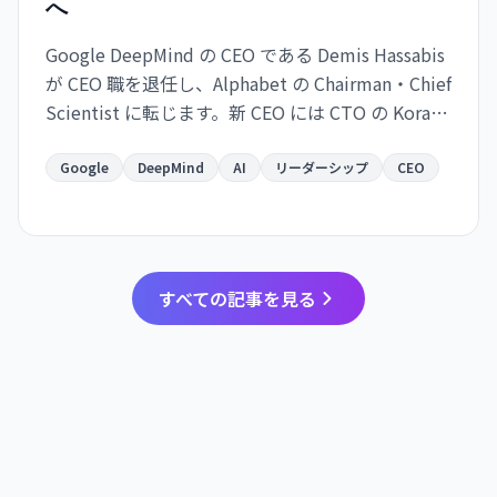
へ
Google DeepMind の CEO である Demis Hassabis
が CEO 職を退任し、Alphabet の Chairman・Chief
Scientist に転じます。新 CEO には CTO の Koray
Kavukcuoglu が就任。Google の AI 戦略が実務と
長期展望で分離される大きな人事変更です。
Google
DeepMind
AI
リーダーシップ
CEO
すべての記事を見る