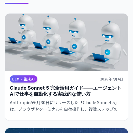
LLM・生成AI
2026年7月4日
Claude Sonnet 5 完全活用ガイド——エージェント
AIで仕事を自動化する実践的な使い方
Anthropicが6月30日にリリースした「Claude Sonnet 5」
は、ブラウザやターミナルを自律操作し、複数ステップの業
務フローを完走できる「エージェント特化モデル」だ。
Opus 4.8に迫る性能をFreeプランから試せる本モデルの実践
的な使い方と、今日から始められる5つのユースケースを徹