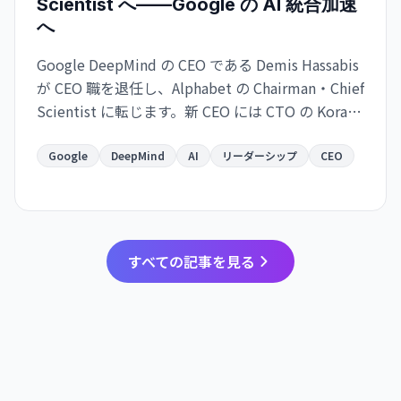
Scientist へ——Google の AI 統合加速
へ
Google DeepMind の CEO である Demis Hassabis
が CEO 職を退任し、Alphabet の Chairman・Chief
Scientist に転じます。新 CEO には CTO の Koray
Kavukcuoglu が就任。Google の AI 戦略が実務と
長期展望で分離される大きな人事変更です。
Google
DeepMind
AI
リーダーシップ
CEO
すべての記事を見る