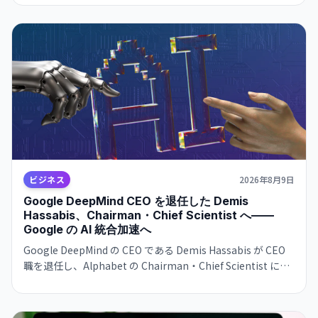
造が形成されつつあり、金融システムのリスク要因になり得
ると指摘した。
ビジネス
2026年8月9日
Google DeepMind CEO を退任した Demis
Hassabis、Chairman・Chief Scientist へ——
Google の AI 統合加速へ
Google DeepMind の CEO である Demis Hassabis が CEO
職を退任し、Alphabet の Chairman・Chief Scientist に転
じます。新 CEO には CTO の Koray Kavukcuoglu が就任。
Google の AI 戦略が実務と長期展望で分離される大きな人事
変更です。