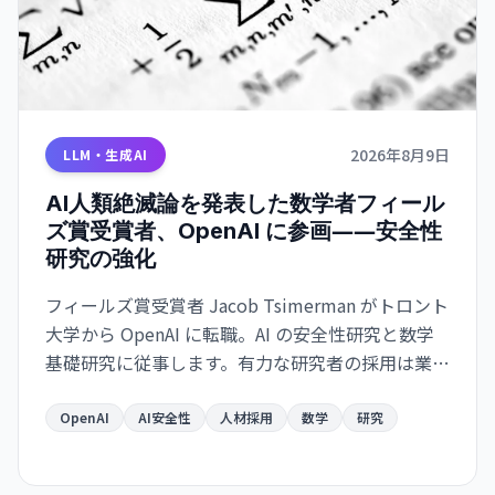
2026年8月9日
LLM・生成AI
AI人類絶滅論を発表した数学者フィール
ズ賞受賞者、OpenAI に参画――安全性
研究の強化
フィールズ賞受賞者 Jacob Tsimerman がトロント
大学から OpenAI に転職。AI の安全性研究と数学
基礎研究に従事します。有力な研究者の採用は業界
の安全性シフトを示唆しています。
OpenAI
AI安全性
人材採用
数学
研究