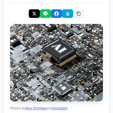
B
Photo by
Igor Omilaev
on
Unsplash