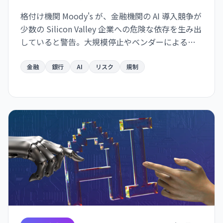
格付け機関 Moody's が、金融機関の AI 導入競争が
少数の Silicon Valley 企業への危険な依存を生み出
していると警告。大規模停止やベンダーによる価
格戦略の変更に脆弱な構造が形成されつつあり、
金融システムのリスク要因になり得ると指摘し
金融
銀行
AI
リスク
規制
た。