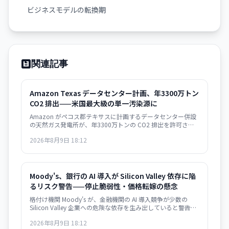
ビジネスモデルの転換期
関連記事
Amazon Texas データセンター計画、年3300万トン
CO2 排出——米国最大級の単一汚染源に
Amazon がペコス郡テキサスに計画するデータセンター併設
の天然ガス発電所が、年3300万トンの CO2 排出を許可さ
れ、米国の全発電所の中で最大になる見通し。AI インフラの
2026年8月9日 18:12
急速拡大が環境目標と深刻に矛盾する局面を示唆している。
Moody's、銀行の AI 導入が Silicon Valley 依存に陥
るリスク警告——停止脆弱性・価格転嫁の懸念
格付け機関 Moody's が、金融機関の AI 導入競争が少数の
Silicon Valley 企業への危険な依存を生み出していると警告。
大規模停止やベンダーによる価格戦略の変更に脆弱な構造が
2026年8月9日 18:12
形成されつつあり、金融システムのリスク要因になり得ると