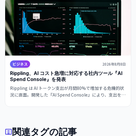
ビジネス
2026年8月8日
Rippling、AI コスト急増に対応する社内ツール『AI
Spend Console』を発表
Rippling は AI トークン支出が月間80%で増加する危機的状
況に直面。開発した『AI Spend Console』により、支出を給
与予算の40%から15%に削減しながら、使用量を600億トー
クンで維持した。
関連タグの記事