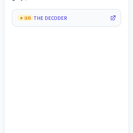
THE DECODER
★ 注目