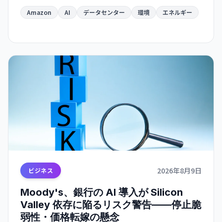
になる見通し。AI インフラの急速拡大が環境目標
と深刻に矛盾する局面を示唆している。
Amazon
AI
データセンター
環境
エネルギー
2026年8月9日
ビジネス
Moody's、銀行の AI 導入が Silicon
Valley 依存に陥るリスク警告——停止脆
弱性・価格転嫁の懸念