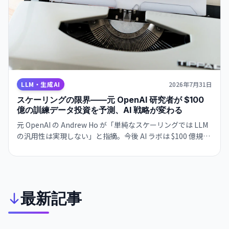
LLM・生成AI
2026年7月31日
スケーリングの限界——元 OpenAI 研究者が $100
億の訓練データ投資を予測、AI 戦略が変わる
元 OpenAI の Andrew Ho が「単純なスケーリングでは LLM
の汎用性は実現しない」と指摘。今後 AI ラボは $100 億規模
の高質訓練データ投資に向かい、プログラミング・数学偏重
の「スペシャライゼーション問題」を解決へ。AI 開発の次の
段階へ。
最新記事