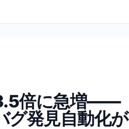
3.5倍に急増——
のバグ発見自動化が