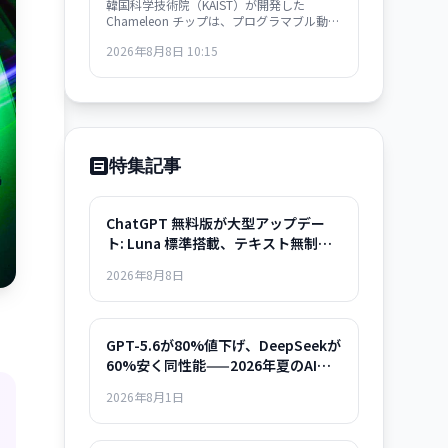
韓国科学技術院（KAIST）が開発した
が量産段階へ
Chameleon チップは、プログラマブル動的
メムトランジスタにより、処理するデータ
2026年8月8日 10:15
の速度変化に自動的に適応。予測エラー最
大 40 倍削減、既存製造プロセス互換で量産
化が可能。ウェアラブル・自動運転・ロボ
ット応用が急速化。
特集記事
ChatGPT 無料版が大型アップデー
ト: Luna 標準搭載、テキスト無制
限、Think ボタン完全解説
2026年8月8日
GPT-5.6が80%値下げ、DeepSeekが
60%安く同性能——2026年夏のAIモ
デル選択ガイド
2026年8月1日