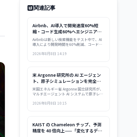
関連記事
Airbnb、AI導入で開発速度60%短
縮・コード生成60%へ――エンジニア生
産性の劇的向上を実現
Airbnbは新しい検索機能をテスト中で、AI
導入により開発時間を60%削減、コードの
60%をAIが生成、機能リリース数が前年比
2026年8月8日 14:19
80%増加したと発表しました。
米 Argonne 研究所の AI エージェン
ト、原子シミュレーションを完全自
動化——材料開発が『数ヶ月』から
米国エネルギー省 Argonne 国立研究所が、
『数日』へ
マルチエージェント AI システムで原子レベ
ルのシミュレーションを自動化。従来は数
2026年8月8日 10:15
ヶ月要した材料構造解析が数日で完了する
ようになり、バッテリー・航空宇宙・電子
部品分野での新材料開発が急速化する見通
し。
KAIST の Chameleon チップ、予測
精度を 40 倍向上——「変化するデー
タに自動適応」する AI ハードウェア