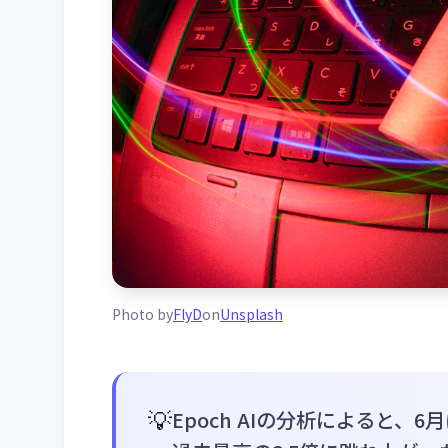
Photo by
FlyD
on
Unsplash
💡
Epoch AIの分析によると、