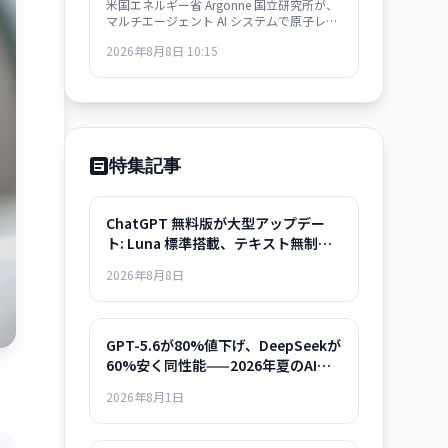
米国エネルギー省 Argonne 国立研究所が、
『数日』へ
マルチエージェント AI システムで原子レベ
ルのシミュレーションを自動化。従来は数
2026年8月8日 10:15
ヶ月要した材料構造解析が数日で完了する
ようになり、バッテリー・航空宇宙・電子
部品分野での新材料開発が急速化する見通
し。
特集記事
ChatGPT 無料版が大型アップデー
ト: Luna 標準搭載、テキスト無制
限、Think ボタン完全解説
2026年8月8日
GPT-5.6が80%値下げ、DeepSeekが
60%安く同性能——2026年夏のAIモ
デル選択ガイド
2026年8月1日