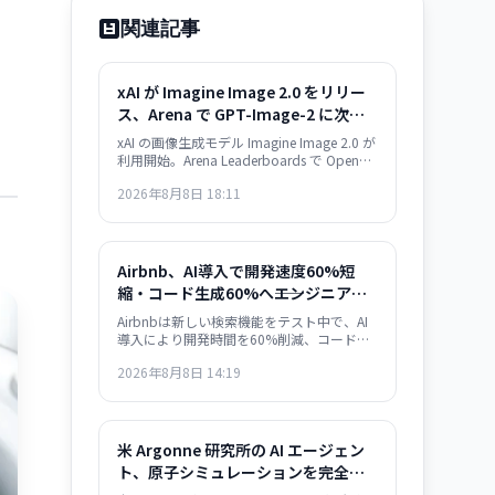
関連記事
xAI が Imagine Image 2.0 をリリー
ス、Arena で GPT-Image-2 に次ぐ
性能を実証。Magic Wand など高度
xAI の画像生成モデル Imagine Image 2.0 が
な編集機能も搭載
利用開始。Arena Leaderboards で OpenAI
の GPT-Image-2 に次ぐ順位を達成し、
2026年8月8日 18:11
Magic Wand や Multi-Ref Editing などの高
度な編集ツールを備えている。Grok で即利
用可能、API は近日提供予定。
Airbnb、AI導入で開発速度60%短
縮・コード生成60%へ――エンジニア生
産性の劇的向上を実現
Airbnbは新しい検索機能をテスト中で、AI
導入により開発時間を60%削減、コードの
60%をAIが生成、機能リリース数が前年比
2026年8月8日 14:19
80%増加したと発表しました。
米 Argonne 研究所の AI エージェン
ト、原子シミュレーションを完全自
動化——材料開発が『数ヶ月』から