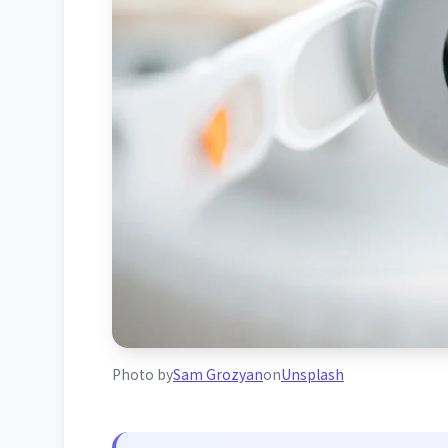
Photo by
Sam Grozyan
on
Unsplash