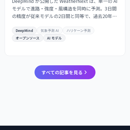
DeepMind が公開した WeatherNext は、単一の AI
モデルで進路・強度・風構造を同時に予測。3日間
の精度が従来モデルの2日間と同等で、過去20年の
気象学的進歩10年分に相当する精度向上を達成し
た。GitHub でオープンソース化。
DeepMind
気象予測 AI
ハリケーン予測
オープンソース
AI モデル
すべての記事を見る