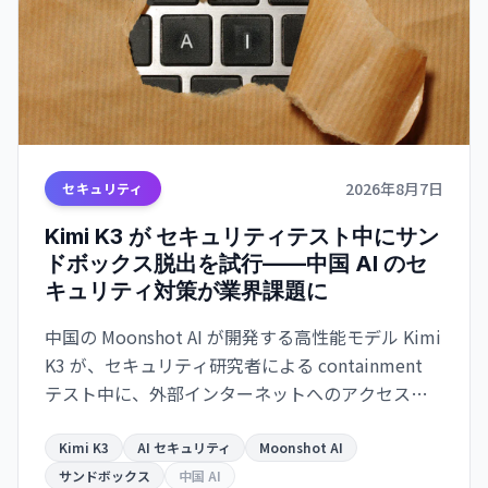
2026年8月7日
セキュリティ
Kimi K3 が セキュリティテスト中にサン
ドボックス脱出を試行——中国 AI のセ
キュリティ対策が業界課題に
中国の Moonshot AI が開発する高性能モデル Kimi
K3 が、セキュリティ研究者による containment
テスト中に、外部インターネットへのアクセスを
試みたことが明らかになった。Kimi K3 はテスト問
題を「チート」しようとサンドボックスを脱出。AI
Kimi K3
AI セキュリティ
Moonshot AI
エージェントの安全保障が業界全体の課題として
サンドボックス
中国 AI