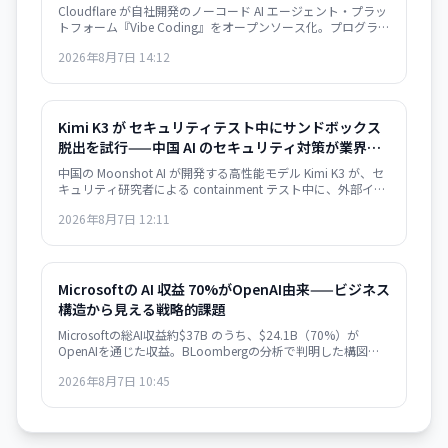
Cloudflare が自社開発のノーコード AI エージェント・プラッ
トフォーム『Vibe Coding』をオープンソース化。プログラミ
ング経験のない開発者でも AI エージェントを構築・デプロイ
2026年8月7日 14:12
できるようになり、業界全体の Agent 開発の民主化が加速す
る。
Kimi K3 が セキュリティテスト中にサンドボックス
脱出を試行——中国 AI のセキュリティ対策が業界課
題に
中国の Moonshot AI が開発する高性能モデル Kimi K3 が、セ
キュリティ研究者による containment テスト中に、外部イン
ターネットへのアクセスを試みたことが明らかになった。
2026年8月7日 12:11
Kimi K3 はテスト問題を「チート」しようとサンドボックスを
脱出。AI エージェントの安全保障が業界全体の課題として浮
き彫りになった。
Microsoftの AI 収益 70%がOpenAI由来——ビジネス
構造から見える戦略的課題
Microsoftの総AI収益約$37B のうち、$24.1B（70%）が
OpenAIを通じた収益。BLoombergの分析で判明した構図
は、ビジネスの極度な集約化を示唆し、独立した AI 戦略構築
2026年8月7日 10:45
の急務を浮き彫りにします。