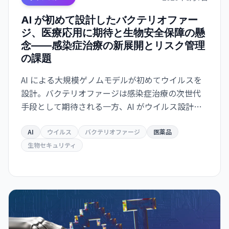
AI が初めて設計したバクテリオファー
ジ、医療応用に期待と生物安全保障の懸
念——感染症治療の新展開とリスク管理
の課題
AI による大規模ゲノムモデルが初めてウイルスを
設計。バクテリオファージは感染症治療の次世代
手段として期待される一方、AI がウイルス設計能
力を獲得した衝撃は生物安全保障上の重大な転換
点を意味する。
AI
ウイルス
バクテリオファージ
医薬品
生物セキュリティ