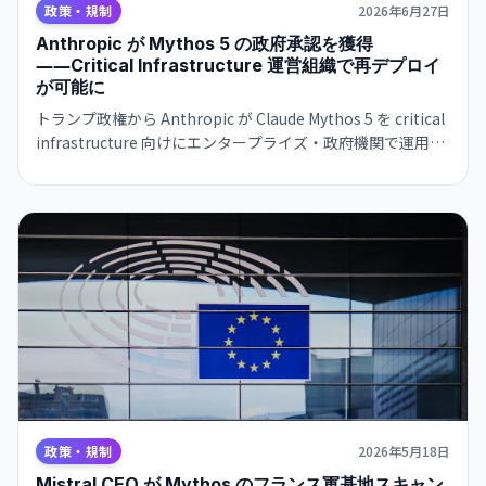
政策・規制
2026年6月27日
Anthropic が Mythos 5 の政府承認を獲得
――Critical Infrastructure 運営組織で再デプロイ
が可能に
トランプ政権から Anthropic が Claude Mythos 5 を critical
infrastructure 向けにエンタープライズ・政府機関で運用で
きる承認を得た。政府規制下でも非米国籍者も利用可能。
OpenAI の GPT-5.6 Sol 承認と対称的な展開。
政策・規制
2026年5月18日
Mistral CEO が Mythos のフランス軍基地スキャン