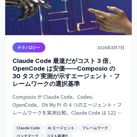
2026年8月7日
テクノロジー
Claude Code 最速だがコスト 3 倍、
OpenCode は安価——Composio の
30 タスク実測が示すエージェント・フ
レームワークの選択基準
Composio が Claude Code、Codex、
OpenCode、Oh My Pi の 4 つのエージェント・フ
レームワークを実測比較。Claude Code は 122 秒/
タスクで最速だが $0.195/成功タスク。OpenCode
は $0.073 で 2.7 倍安いが遅い。成功率は接近。速
Claude Code
AI エージェント
フレームワーク
度か価格か、用途で選別が必須。
ベンチマーク
コスト最適化