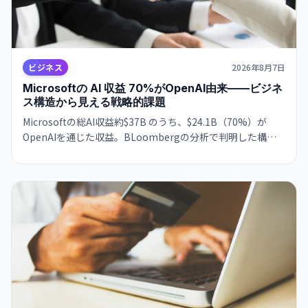
ビジネス
2026年8月7日
Microsoftの AI 収益 70%がOpenAI由来——ビジネ
ス構造から見える戦略的課題
Microsoftの総AI収益約$37B のうち、$24.1B（70%）が
OpenAIを通じた収益。BLoombergの分析で判明した構図
は、ビジネスの極度な集約化を示唆し、独立した AI 戦略構
築の急務を浮き彫りにします。