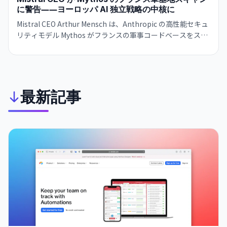
に警告――ヨーロッパ AI 独立戦略の中核に
Mistral CEO Arthur Mensch は、Anthropic の高性能セキュ
リティモデル Mythos がフランスの軍事コードベースをスキ
ャンすることに強く警告。依存関係を避けるため独立した欧
州 AI 企業の育成が急務と主張し、Mistral の IPO 志向を改め
て強調した。
最新記事