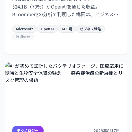
$24.1B（70%）がOpenAIを通じた収益。
BLoombergの分析で判明した構図は、ビジネスの
極度な集約化を示唆し、独立した AI 戦略構築の急
務を浮き彫りにします。
Microsoft
OpenAI
AI市場
ビジネス戦略
技術依存
2026年8月7日
テクノロジー