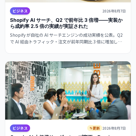
ビジネス
2026年8月7日
Shopify AI サーチ、Q2 で前年比 3 倍増——実装か
ら成約率 2.5 倍の実績が実証された
Shopify が自社の AI サーチエンジンの成功実績を公表。Q2
で AI 経由トラフィック・注文が前年同期比 3 倍に増加し、
従来キーワード検索との成約率が 2.5 倍。Google とも共
存・補完する関係を示唆。
ビジネス
更新
2026年8月7日