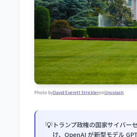
Photo by
David Everett Strickler
on
Unsplash
💡
トランプ政権の国家サイバー
け、OpenAI が新型モデル G