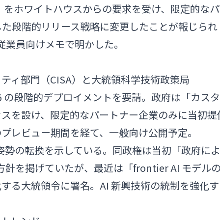
 5.6」をホワイトハウスからの要求を受け、限定的なパ
した段階的リリース戦略に変更したことが報じられ
が従業員向けメモで明かした。
ティ部門（CISA）と大統領科学技術政策局
T 5.6 の段階的デプロイメントを要請。政府は「カスタ
セスを設け、限定的なパートナー企業のみに当初提
のプレビュー期間を経て、一般向け公開予定。
規制姿勢の転換を示している。同政権は当初「政府に
針を掲げていたが、最近は「frontier AI モデル
する大統領令に署名。AI 新興技術の統制を強化す