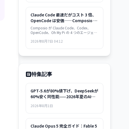
Claude Code 最速だがコスト 3 倍、
OpenCode は安価——Composio の
30 タスク実測が示すエージェント・
Composio が Claude Code、Codex、
フレームワークの選択基準
OpenCode、Oh My Pi の 4 つのエージェン
ト・フレームワークを実測比較。Claude
2026年8月7日 04:12
Code は 122 秒/タスクで最速だが $0.195/
成功タスク。OpenCode は $0.073 で 2.7
倍安いが遅い。成功率は接近。速度か価格
か、用途で選別が必須。
特集記事
GPT-5.6が80%値下げ、DeepSeekが
60%安く同性能——2026年夏のAIモ
デル選択ガイド
2026年8月1日
Claude Opus 5 完全ガイド：Fable 5