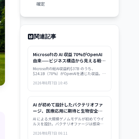
確定
関連記事
Microsoftの AI 収益 70%がOpenAI
由来——ビジネス構造から見える戦略
的課題
Microsoftの総AI収益約$37B のうち、
$24.1B（70%）がOpenAIを通じた収益。
BLoombergの分析で判明した構図は、ビジ
2026年8月7日 10:45
ネスの極度な集約化を示唆し、独立した AI
戦略構築の急務を浮き彫りにします。
AI が初めて設計したバクテリオファ
ージ、医療応用に期待と生物安全保
障の懸念——感染症治療の新展開とリ
AI による大規模ゲノムモデルが初めてウイ
スク管理の課題
ルスを設計。バクテリオファージは感染症
治療の次世代手段として期待される一方、
2026年8月7日 06:11
AI がウイルス設計能力を獲得した衝撃は生
物安全保障上の重大な転換点を意味する。