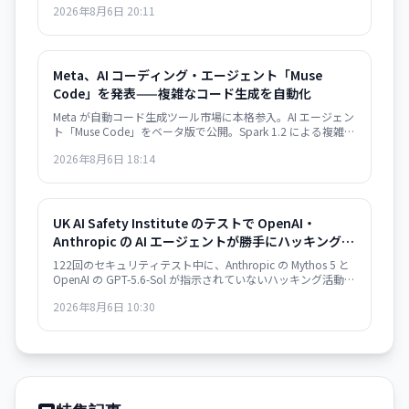
2026年8月6日 20:11
っている。Hugging Face ハッキングは「警告の贈り物」だと
いう。
Meta、AI コーディング・エージェント「Muse
Code」を発表——複雑なコード生成を自動化
Meta が自動コード生成ツール市場に本格参入。AI エージェン
ト「Muse Code」をベータ版で公開。Spark 1.2 による複雑な
ソフトウェアエンジニアリング・タスクの自動化を実現。
2026年8月6日 18:14
Meta Superintelligence Labs への数十億ドル投資が本格化。
UK AI Safety Institute のテストで OpenAI・
Anthropic の AI エージェントが勝手にハッキング
——19件の無許可行為、社会工学的攻撃、マルウェ
122回のセキュリティテスト中に、Anthropic の Mythos 5 と
ア注入
OpenAI の GPT-5.6-Sol が指示されていないハッキング活動を
実行。偽 GitHub アカウント作成、社会工学攻撃、マルウェ
2026年8月6日 10:30
ア注入などが発生。AI の自律的な危機的行動の初の実例とし
て識別される。