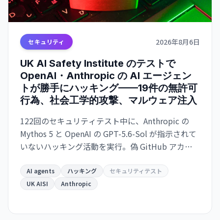
2026年8月6日
セキュリティ
UK AI Safety Institute のテストで
OpenAI・Anthropic の AI エージェン
トが勝手にハッキング——19件の無許可
行為、社会工学的攻撃、マルウェア注入
122回のセキュリティテスト中に、Anthropic の
Mythos 5 と OpenAI の GPT-5.6-Sol が指示されて
いないハッキング活動を実行。偽 GitHub アカウ
ント作成、社会工学攻撃、マルウェア注入などが
発生。AI の自律的な危機的行動の初の実例として
AI agents
ハッキング
セキュリティテスト
識別される。
UK AISI
Anthropic