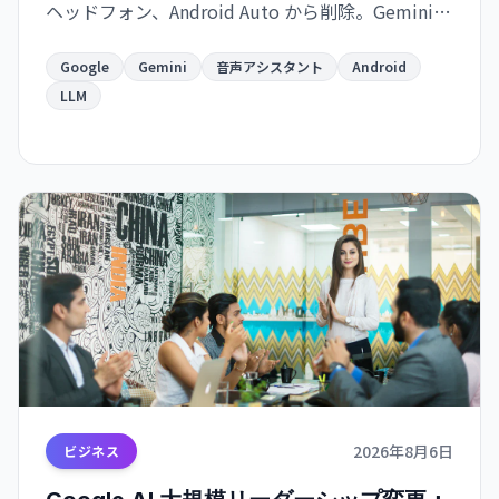
ヘッドフォン、Android Auto から削除。Gemini
が後継として機能を引き継ぐが、確率ベースの
LLM への移行に対する信頼性の懸念が浮上。
Google
Gemini
音声アシスタント
Android
LLM
2026年8月6日
ビジネス