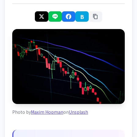
B
Photo by
Maxim Hopman
on
Unsplash