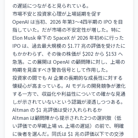
の遅延につながると見られている。
市場不安と投資家心理が上場延期を促す
OpenAI は当初、2026 年第3～4四半期の IPO を目
指していた。だが市場の不安定性が増した。特に
Elon Musk 傘下の SpaceX が 2026 年初めに行った
IPO は、過去最大規模の $1.77 兆の評価を受けたに
もかかわらず、その後の株価が $202 から $153 へ
急落。この展開は OpenAI の顧問陣に対し、上場の
時期を見直すべき警告信号として作用した。
投資家の間でも AI 企業の長期的な成長性に対する
懐疑心が高まっている。AI モデルの開発競争が激化
する一方で、収益化や利益性についての確かな見通
しが示されていないという認識が浸透しつつある。
Altman の $1 兆評価は受け入れられるか
Altman は顧問陣から提示された2つの選択肢（低
い評価での早期上場 vs. 上場の遅延）の前で、明確
に後者を選んだ。同氏は $1 兆の評価以下での交渉