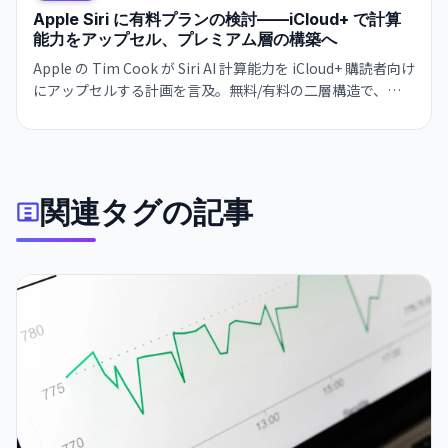
Apple Siri に有料プランの検討——iCloud+ で計算
能力をアップセル、プレミアム層の構築へ
Apple の Tim Cook が Siri AI 計算能力を iCloud+ 購読者向け
にアップセルする計画を言及。無料/有料の二層構造で、
OpenAI や Google と同じ戦略へシフト。iOS 27 ベータで試
験中、2026年秋展開予定。
関連タグの記事