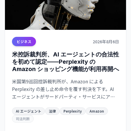
2026年8月6日
ビジネス
米控訴裁判所、AI エージェントの合法性
を初めて認定——Perplexity の
Amazon ショッピング機能が利用再開へ
米国第9巡回控訴裁判所が、Amazon による
Perplexity の差し止め命令を覆す判決を下す。AI
エージェントがサードパーティ・サービスにアク
セスすることの法的地位を初めて明確にした。こ
れは AI エージェント産業全体に影響を与える先例
AI エージェント
法律
Perplexity
Amazon
となります。
司法判断