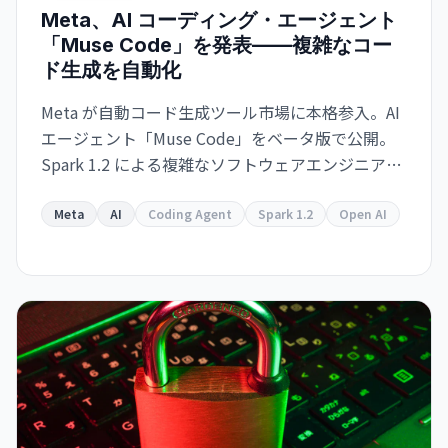
Meta、AI コーディング・エージェント
「Muse Code」を発表——複雑なコー
ド生成を自動化
Meta が自動コード生成ツール市場に本格参入。AI
エージェント「Muse Code」をベータ版で公開。
Spark 1.2 による複雑なソフトウェアエンジニアリ
ング・タスクの自動化を実現。Meta
Superintelligence Labs への数十億ドル投資が本
Meta
AI
Coding Agent
Spark 1.2
Open AI
格化。