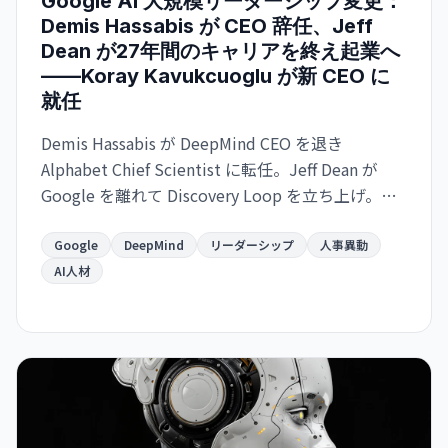
Google AI 大規模リーダーシップ変更：
Demis Hassabis が CEO 辞任、Jeff
Dean が27年間のキャリアを終え起業へ
——Koray Kavukcuoglu が新 CEO に
就任
Demis Hassabis が DeepMind CEO を退き
Alphabet Chief Scientist に転任。Jeff Dean が
Google を離れて Discovery Loop を立ち上げ。
Google が AI 競争で苦戦する中、トップ人材の同
時流出が進む。
Google
DeepMind
リーダーシップ
人事異動
AI人材