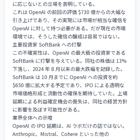
に応じないとの立場を表明している。
これは OpenAI の前回の評価 $730 億からの大幅な
引き上げであり、その実現には市場が相当な確信を
OpenAI に対して持つ必要がある。だが現在の市場
環境では、そうした確信の醸成は容易ではない。
主要投資家 SoftBank への打撃
この不確実性は、OpenAI の最大級の投資家である
SoftBank に打撃を与えている。同社の株価は 13%
下落し、2024 年 8 月以来の最大跌幅を記録した。
SoftBank は 10 月までに OpenAI への投資を約
$650 億に拡大する予定であり、IPO による透明な
市場価格形成と流動性の確保を期待していた。上場
延期による利益確定機会の喪失は、同社の経営方針
に影響を及ぼす可能性がある。
業界全体への示唆
OpenAI の IPO 延期は、AI ラボだけの話ではない。
Anthropic、Mistral、Cohere といった他の