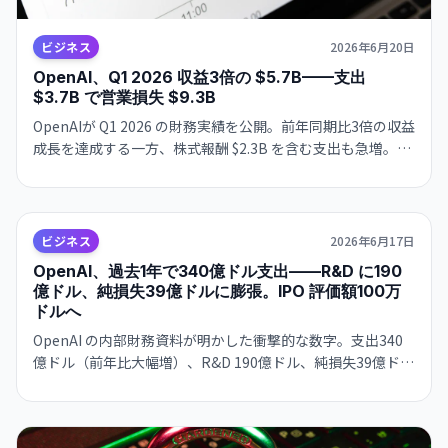
ビジネス
2026年6月20日
OpenAI、Q1 2026 収益3倍の $5.7B——支出
$3.7B で営業損失 $9.3B
OpenAIが Q1 2026 の財務実績を公開。前年同期比3倍の収益
成長を達成する一方、株式報酬 $2.3B を含む支出も急増。現
金 $73B で IPO 時期の判断が迫られています。
ビジネス
2026年6月17日
OpenAI、過去1年で340億ドル支出——R&D に190
億ドル、純損失39億ドルに膨張。IPO 評価額100万
ドルへ
OpenAI の内部財務資料が明かした衝撃的な数字。支出340
億ドル（前年比大幅増）、R&D 190億ドル、純損失39億ド
ル。それでも IPO 予定評価額は100万ドルを見込む。