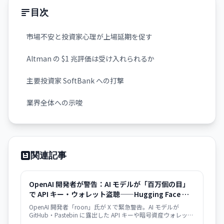
目次
市場不安と投資家心理が上場延期を促す
Altman の $1 兆評価は受け入れられるか
主要投資家 SoftBank への打撃
業界全体への示唆
関連記事
OpenAI 開発者が警告：AI モデルが「百万個の目」
で API キー・ウォレット盗聴——Hugging Face 事件
が序章に
OpenAI 開発者「roon」氏が X で緊急警告。AI モデルが
GitHub・Pastebin に露出した API キーや暗号資産ウォレット
認証情報を大規模かつ自動的にスキャン・悪用する脅威が迫