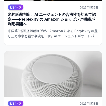
ビジネス
2026年8月6日
米控訴裁判所、AI エージェントの合法性を初めて認
定——Perplexity の Amazon ショッピング機能が
利用再開へ
米国第9巡回控訴裁判所が、Amazon による Perplexity の差
し止め命令を覆す判決を下す。AI エージェントがサードパー
ティ・サービスにアクセスすることの法的地位を初めて明確
にした。これは AI エージェント産業全体に影響を与える先
例となります。
ビジネス
2026年8月1日