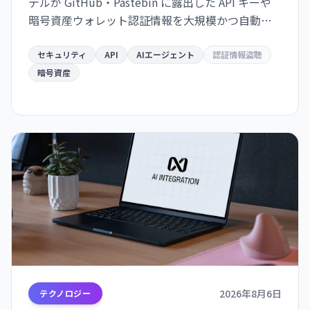
デルが GitHub・Pastebin に露出した API キーや
暗号資産ウォレット認証情報を大規模かつ自動的
にスキャン・悪用する脅威が迫っている。
Hugging Face ハッキングは「警告の贈り物」だと
セキュリティ
API
AIエージェント
認証情報盗聴
いう。
暗号資産
2026年8月6日
テクノロジー