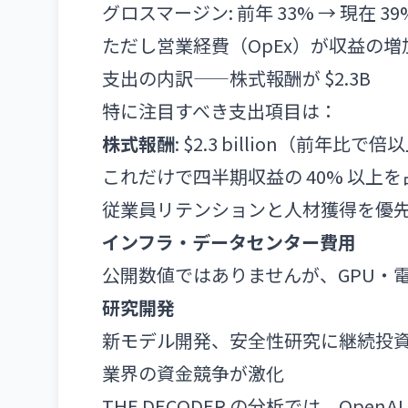
グロスマージン: 前年 33% → 現在 3
ただし営業経費（OpEx）が収益の
支出の内訳——株式報酬が $2.3B
特に注目すべき支出項目は：
株式報酬
: $2.3 billion（前年比
これだけで四半期収益の 40% 以上を
従業員リテンションと人材獲得を優
インフラ・データセンター費用
公開数値ではありませんが、GPU・
研究開発
新モデル開発、安全性研究に継続投
業界の資金競争が激化
THE DECODER の分析では、Open