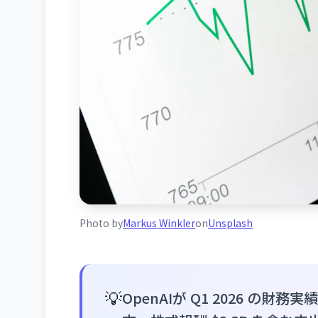
Photo by
Markus Winkler
on
Unsplash
💡
OpenAIが Q1 2026 