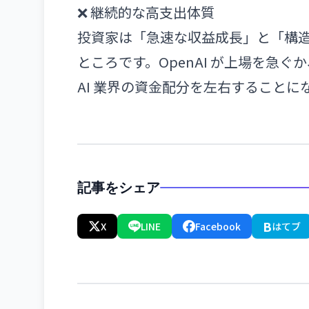
❌ 継続的な高支出体質
投資家は「急速な収益成長」と「構
ところです。OpenAI が上場を急
AI 業界の資金配分を左右することに
記事をシェア
B
X
LINE
Facebook
はてブ