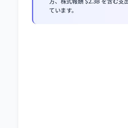
方、株式報酬 $2.3B を含む支
ています。