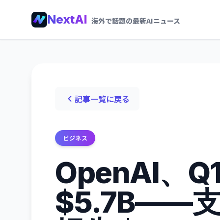
NextAI
海外で話題の最新AIニュース
記事一覧に戻る
ビジネス
OpenAI、Q
$5.7B——支