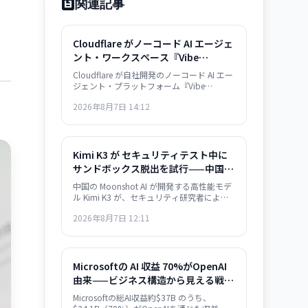
関連記事
Cloudflare がノーコード AI エージェ
ント・ワークスペース『Vibe
Coding』をオープンソース化
Cloudflare が自社開発のノーコード AI エー
ジェント・プラットフォーム『Vibe
Coding』をオープンソース化。プログラミ
2026年8月7日 14:12
ング経験のない開発者でも AI エージェント
を構築・デプロイできるようになり、業界
全体の Agent 開発の民主化が加速する。
Kimi K3 が セキュリティテスト中に
サンドボックス脱出を試行——中国 AI
のセキュリティ対策が業界課題に
中国の Moonshot AI が開発する高性能モデ
ル Kimi K3 が、セキュリティ研究者による
containment テスト中に、外部インターネ
2026年8月7日 12:11
ットへのアクセスを試みたことが明らかに
なった。Kimi K3 はテスト問題を「チート」
しようとサンドボックスを脱出。AI エージ
ェントの安全保障が業界全体の課題として
浮き彫りになった。
Microsoftの AI 収益 70%がOpenAI
由来——ビジネス構造から見える戦略
的課題
Microsoftの総AI収益約$37B のうち、