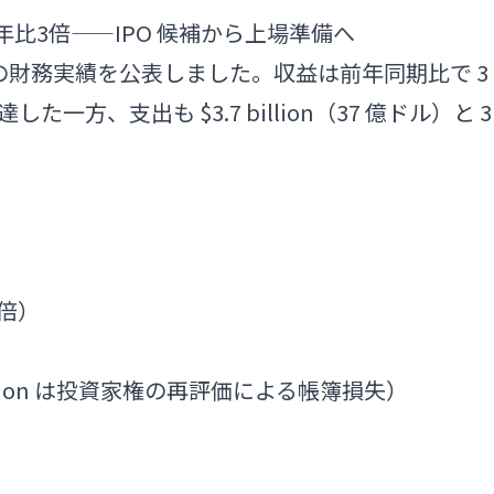
が前年比3倍——IPO 候補から上場準備へ
（Q1）の財務実績を公表しました。収益は前年同期比で 3
に達した一方、支出も $3.7 billion（37 億ドル）と 3
 倍）
.4 billion は投資家権の再評価による帳簿損失）