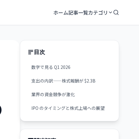
ホーム
記事一覧
カテゴリ
目次
数字で見る Q1 2026
支出の内訳——株式報酬が $2.3B
業界の資金競争が激化
の
IPO のタイミングと株式上場への展望