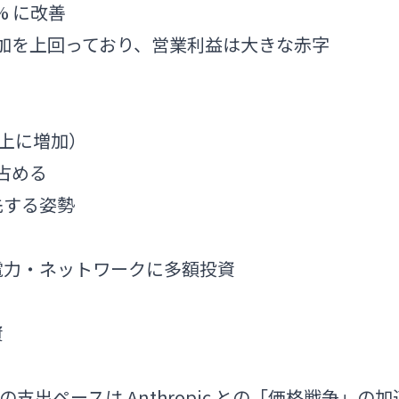
9% に改善
増加を上回っており、営業利益は大きな赤字
で倍以上に増加）
占める
先する姿勢
電力・ネットワークに多額投資
資
AI の支出ペースは Anthropic との「価格戦争」の加