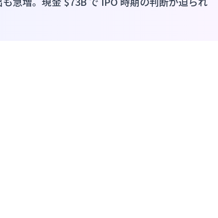
出も急増。現金 $73B で IPO 時期の判断が迫られ