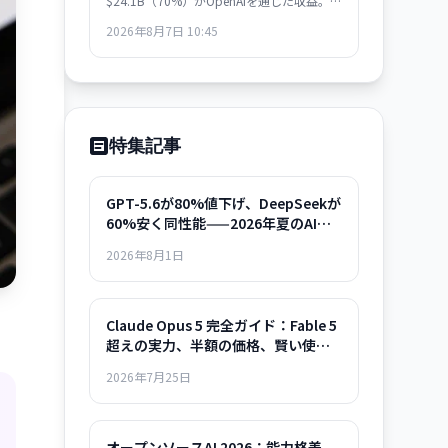
$24.1B（70%）がOpenAIを通じた収益。
BLoombergの分析で判明した構図は、ビジ
2026年8月7日 10:45
ネスの極度な集約化を示唆し、独立した AI
戦略構築の急務を浮き彫りにします。
特集記事
GPT-5.6が80%値下げ、DeepSeekが
60%安く同性能——2026年夏のAIモ
デル選択ガイド
2026年8月1日
Claude Opus 5 完全ガイド：Fable 5
超えの実力、半額の価格、賢い使い
方まで
2026年7月25日
オープンソースAI 2026：能力格差