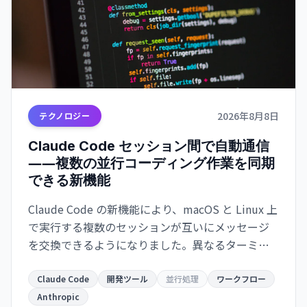
2026年8月8日
テクノロジー
Claude Code セッション間で自動通信
――複数の並行コーディング作業を同期
できる新機能
Claude Code の新機能により、macOS と Linux 上
で実行する複数のセッションが互いにメッセージ
を交換できるようになりました。異なるターミナ
ルで動作するインスタンスが自動的に情報共有
し、開発ワークフローが大幅に効率化されます。
Claude Code
開発ツール
並行処理
ワークフロー
Anthropic