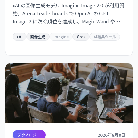
xAI の画像生成モデル Imagine Image 2.0 が利用開
始。Arena Leaderboards で OpenAI の GPT-
Image-2 に次ぐ順位を達成し、Magic Wand や
Multi-Ref Editing などの高度な編集ツールを備え
ている。Grok で即利用可能、API は近日提供予
xAI
画像生成
Imagine
Grok
AI編集ツール
定。
2026年8月8日
テクノロジー