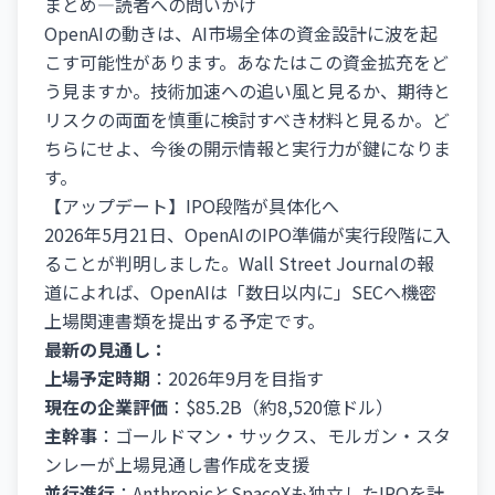
まとめ—読者への問いかけ
OpenAIの動きは、AI市場全体の資金設計に波を起
こす可能性があります。あなたはこの資金拡充をど
う見ますか。技術加速への追い風と見るか、期待と
リスクの両面を慎重に検討すべき材料と見るか。ど
ちらにせよ、今後の開示情報と実行力が鍵になりま
す。
【アップデート】IPO段階が具体化へ
2026年5月21日、OpenAIのIPO準備が実行段階に入
ることが判明しました。Wall Street Journalの報
道によれば、OpenAIは「数日以内に」SECへ機密
上場関連書類を提出する予定です。
最新の見通し：
上場予定時期
：2026年9月を目指す
現在の企業評価
：$85.2B（約8,520億ドル）
主幹事
：ゴールドマン・サックス、モルガン・スタ
ンレーが上場見通し書作成を支援
並行進行
：AnthropicとSpaceXも独立したIPOを計