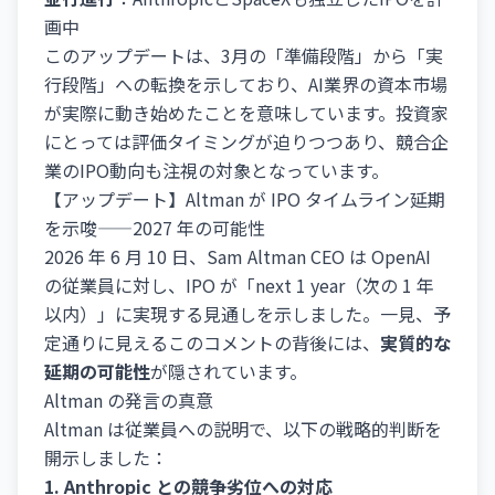
画中
このアップデートは、3月の「準備段階」から「実
行段階」への転換を示しており、AI業界の資本市場
が実際に動き始めたことを意味しています。投資家
にとっては評価タイミングが迫りつつあり、競合企
業のIPO動向も注視の対象となっています。
【アップデート】Altman が IPO タイムライン延期
を示唆——2027 年の可能性
2026 年 6 月 10 日、Sam Altman CEO は OpenAI
の従業員に対し、IPO が「next 1 year（次の 1 年
以内）」に実現する見通しを示しました。一見、予
定通りに見えるこのコメントの背後には、
実質的な
延期の可能性
が隠されています。
Altman の発言の真意
Altman は従業員への説明で、以下の戦略的判断を
開示しました：
1. Anthropic との競争劣位への対応