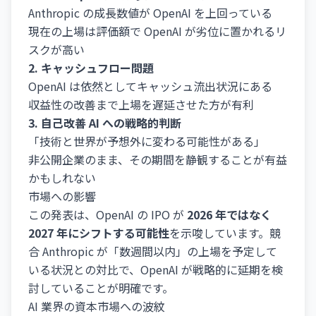
Anthropic の成長数値が OpenAI を上回っている
現在の上場は評価額で OpenAI が劣位に置かれるリ
スクが高い
2. キャッシュフロー問題
OpenAI は依然としてキャッシュ流出状況にある
収益性の改善まで上場を遅延させた方が有利
3. 自己改善 AI への戦略的判断
「技術と世界が予想外に変わる可能性がある」
非公開企業のまま、その期間を静観することが有益
かもしれない
市場への影響
この発表は、OpenAI の IPO が
2026 年ではなく
2027 年にシフトする可能性
を示唆しています。競
合 Anthropic が「数週間以内」の上場を予定して
いる状況との対比で、OpenAI が戦略的に延期を検
討していることが明確です。
AI 業界の資本市場への波紋