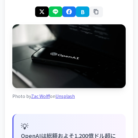
B
Photo by
Zac Wolff
on
Unsplash
💡
OpenAIは総額およそ1,200億ドル超に