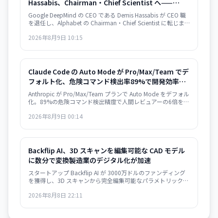
Hassabis、Chairman・Chief Scientist へ——
Google の AI 統合加速へ
Google DeepMind の CEO である Demis Hassabis が CEO 職
を退任し、Alphabet の Chairman・Chief Scientist に転じま
す。新 CEO には CTO の Koray Kavukcuoglu が就任。Google
2026年8月9日 10:15
の AI 戦略が実務と長期展望で分離される大きな人事変更で
す。
Claude Code の Auto Mode が Pro/Max/Team でデ
フォルト化、危険コマンド検出率89%で開発効率
25%向上
Anthropic が Pro/Max/Team プランで Auto Mode をデフォル
化。89%の危険コマンド検出精度で人間レビュアーの6倍を実
現。8月14日実装。
2026年8月9日 00:14
Backflip AI、3D スキャンを編集可能な CAD モデル
に数分で変換――製造業のデジタル化が加速
スタートアップ Backflip AI が 3000万ドルのファンディング
を獲得し、3D スキャンから完全編集可能なパラメトリック
CAD モデルを自動生成するソリューションをリリース。
2026年8月8日 22:11
Autodesk Fusion 対応で、従来は何時間もかかっていた作業
が数分に短縮されます。