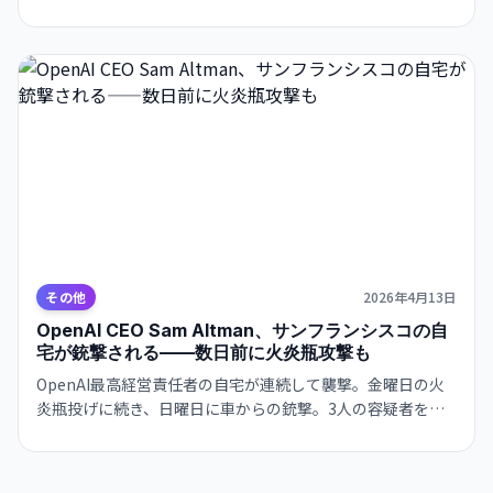
ラが湾に殺到。死亡の40%が船舶衝突——AI による24時間監
視体制で、マリナーに自動通知し、回避行動を促す。
その他
2026年4月13日
OpenAI CEO Sam Altman、サンフランシスコの自
宅が銃撃される——数日前に火炎瓶攻撃も
OpenAI最高経営責任者の自宅が連続して襲撃。金曜日の火
炎瓶投げに続き、日曜日に車からの銃撃。3人の容疑者を逮
捕