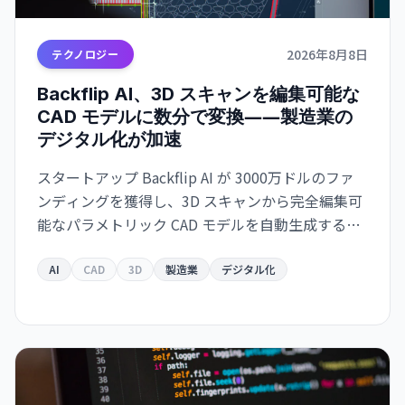
2026年8月8日
テクノロジー
Backflip AI、3D スキャンを編集可能な
CAD モデルに数分で変換――製造業の
デジタル化が加速
スタートアップ Backflip AI が 3000万ドルのファ
ンディングを獲得し、3D スキャンから完全編集可
能なパラメトリック CAD モデルを自動生成するソ
リューションをリリース。Autodesk Fusion 対応
で、従来は何時間もかかっていた作業が数分に短
AI
CAD
3D
製造業
デジタル化
縮されます。