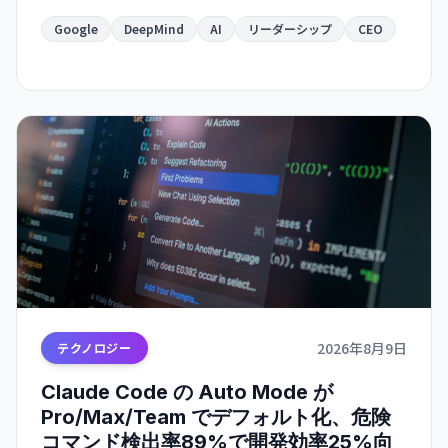
Kavukcuoglu が就任。Google の AI 戦略が実務と
長期展望で分離される大きな人事変更です。
Google
DeepMind
AI
リーダーシップ
CEO
2026年8月9日
テクノロジー
Claude Code の Auto Mode が
Pro/Max/Team でデフォルト化、危険
コマンド検出率89%で開発効率25%向