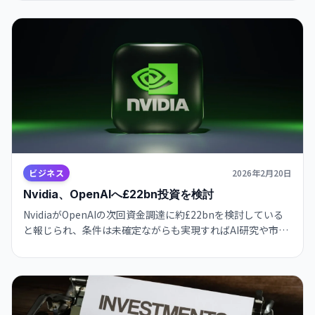
示と透明性に注目が集まります。
ビジネス
2026年2月20日
Nvidia、OpenAIへ£22bn投資を検討
NvidiaがOpenAIの次回資金調達に約£22bnを検討している
と報じられ、条件は未確定ながらも実現すればAI研究や市場
の資金配分、競合関係に幅広い影響が出る可能性が高まり、
投資家や関係者の動向に注目が集まります。