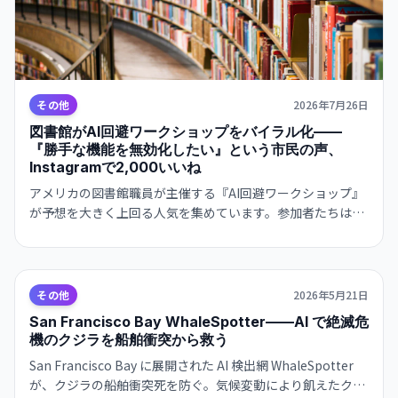
その他
2026年7月26日
図書館がAI回避ワークショップをバイラル化——
『勝手な機能を無効化したい』という市民の声、
Instagramで2,000いいね
アメリカの図書館職員が主催する『AI回避ワークショップ』
が予想を大きく上回る人気を集めています。参加者たちは
Apple IntelligenceやGeminiなどの機能を無効化する方法を
求め、プライバシーや環境への懸念を語ります。
その他
2026年5月21日
San Francisco Bay WhaleSpotter——AI で絶滅危
機のクジラを船舶衝突から救う
San Francisco Bay に展開された AI 検出網 WhaleSpotter
が、クジラの船舶衝突死を防ぐ。気候変動により飢えたクジ