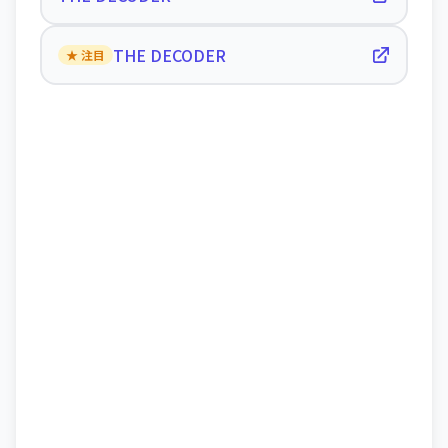
THE DECODER
★ 注目