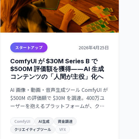
2026年4月25日
スタートアップ
ComfyUI が $30M Series B で
$500M 評価額を獲得――AI 生成
コンテンツの「人間が主役」化へ
AI 画像・動画・音声生成ツール ComfyUI が
$500M の評価額で $30M を調達。400万ユ
ーザーを抱えるプラットフォームが、クリ
エイターの「コントロール欲求」に応える
VFX・広告制作の標準ツールへ。
ComfyUI
AI生成
資金調達
クリエイティブツール
VFX