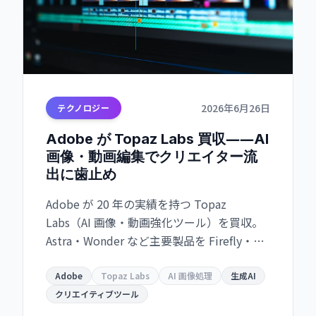
2026年6月26日
テクノロジー
Adobe が Topaz Labs 買収――AI
画像・動画編集でクリエイター流
出に歯止め
Adobe が 20 年の実績を持つ Topaz
Labs（AI 画像・動画強化ツール）を買収。
Astra・Wonder など主要製品を Firefly・
Creative Cloud に統合。Canva・DaVinci
Resolve との競争激化に対抗
Adobe
Topaz Labs
AI 画像処理
生成AI
クリエイティブツール