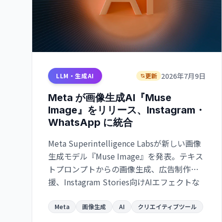
2026年7月9日
LLM・生成AI
更新
Meta が画像生成AI『Muse
Image』をリリース、Instagram・
WhatsApp に統合
Meta Superintelligence Labsが新しい画像
生成モデル『Muse Image』を発表。テキス
トプロンプトからの画像生成、広告制作支
援、Instagram Stories向けAIエフェクトな
ど複数の用途で提供される。クリエイター
と一般ユーザーが今すぐ試せるツール。
Meta
画像生成
AI
クリエイティブツール