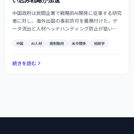
い込み戦略が加速
中国政府は民間企業で戦略的AI開発に従事する研究
者に対し、海外出国の事前許可を義務付けた。デ
ータ流出と人材ヘッドハンティング防止が狙い
で、米中のAI競争が一層激化している。
中国
AI人材
規制動向
米中競争
地政学
続きを読む