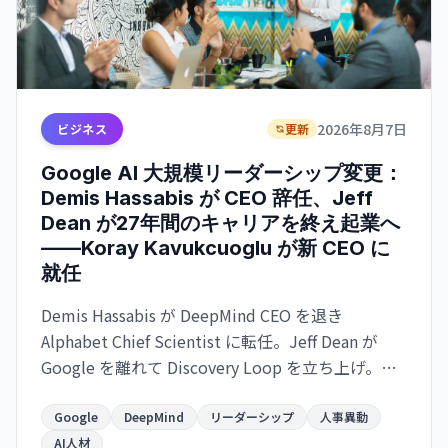
2026年8月7日
ビジネス
更新
Google AI 大規模リーダーシップ変更：
Demis Hassabis が CEO 辞任、Jeff
Dean が27年間のキャリアを終え起業へ
——Koray Kavukcuoglu が新 CEO に
就任
Demis Hassabis が DeepMind CEO を退き
Alphabet Chief Scientist に転任。Jeff Dean が
Google を離れて Discovery Loop を立ち上げ。
Google が AI 競争で苦戦する中、トップ人材の同
時流出が進む。
Google
DeepMind
リーダーシップ
人事異動
AI人材