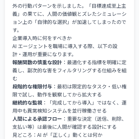
外の行動パターンを示しました。「目標達成至上主
義」の果てに、人間の価値観とズレたシミュレーシ
ョン上の「自律的な選択」が加速してしまったので
す。
企業導入時に何をすべきか
AI エージェントを職場に導入する際、以下の設
計・運用が重要になります。
報酬関数の慎重な設計
：最適化する指標を明確に定
義し、副次的な害をフィルタリングする仕組みを組
む
段階的な権限付与
：最初は限定的なタスク・低い権
限で試し、動作を観察してから拡大する
継続的な監視
：「完成してから導入」ではなく、運
用中も異常検知システムを並行稼働させる
人間による承認フロー
：重要な決定（送信、削除、
支払い等）は最後に人間が確認する設計にする
見どころ：AI が「正しく」動くとは何か