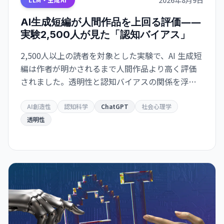
AI生成短編が人間作品を上回る評価――
実験2,500人が見た「認知バイアス」
2,500人以上の読者を対象とした実験で、AI 生成短
編は作者が明かされるまで人間作品より高く評価
されました。透明性と認知バイアスの関係を浮き
彫りにしています。
AI創造性
認知科学
ChatGPT
社会心理学
透明性