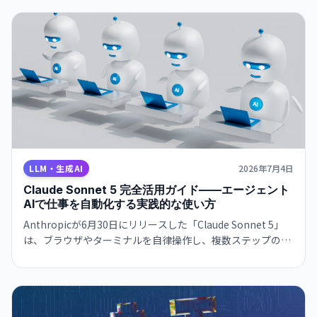
LLM・生成AI
2026年7月4日
Claude Sonnet 5 完全活用ガイド——エージェント
AIで仕事を自動化する実践的な使い方
Anthropicが6月30日にリリースした「Claude Sonnet 5」
は、ブラウザやターミナルを自律操作し、複数ステップの業
務フローを完走できる「エージェント特化モデル」だ。
Opus 4.8に迫る性能をFreeプランから試せる本モデルの実践
的な使い方と、今日から始められる5つのユースケースを徹
底解説する。