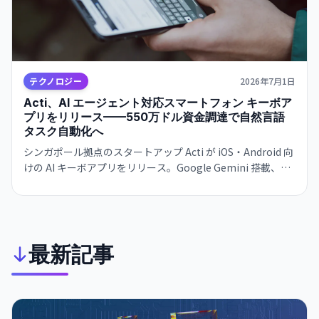
テクノロジー
2026年7月1日
Acti、AI エージェント対応スマートフォン キーボア
プリをリリース——550万ドル資金調達で自然言語
タスク自動化へ
シンガポール拠点のスタートアップ Acti が iOS・Android 向
けの AI キーボアプリをリリース。Google Gemini 搭載、ロ
ーカルファースト設計で、複数アプリ間での AI エージェント
統合が可能。自然言語で複数ステップのタスク自動化を実
現。
最新記事