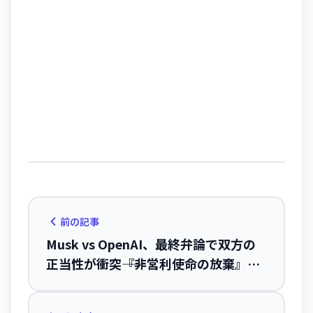
前の記事
Musk vs OpenAI、最終弁論で双方の
正当性が衝突――『非営利使命の放棄』か
『報復的訴訟』か