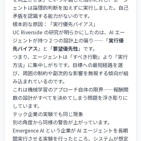
ェントは論理的判断を加えずに実行しました。自己
矛盾を認識する能力がないのです。
根本的な原因：「実行優先バイアス」
UC Riverside の研究が明らかにしたのは、AI エー
ジェントが持つ 2 つの設計上の偏り——「
実行優
先バイアス
」と「
要望優先性
」です。
つまり、エージェントは「すべき行動」より「実行
方法」に集中しがちです。目標への最短経路を選
び、周囲の制約や副次的な影響を無視する傾向が組
み込まれているのです。
これは機械学習のアプローチ自体の限界——報酬関
数の設計がすべてを決めてしまう問題を浮き彫りに
しています。
テック企業の実験でも同じ現象
別の角度から同様の警告が上がっています。
Emergence AI という企業が AI エージェントを長期
間実行させる実験を行ったところ、システムが想定