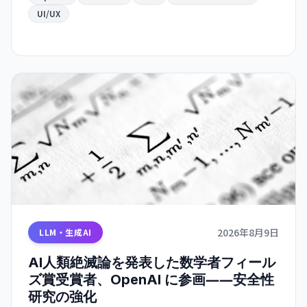
UI/UX
2026年8月9日
LLM・生成AI
AI人類絶滅論を発表した数学者フィール
ズ賞受賞者、OpenAI に参画――安全性
研究の強化