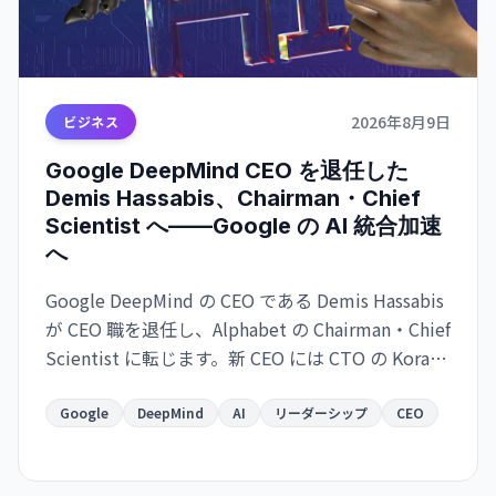
2026年8月9日
ビジネス
Google DeepMind CEO を退任した
Demis Hassabis、Chairman・Chief
Scientist へ——Google の AI 統合加速
へ
Google DeepMind の CEO である Demis Hassabis
が CEO 職を退任し、Alphabet の Chairman・Chief
Scientist に転じます。新 CEO には CTO の Koray
Kavukcuoglu が就任。Google の AI 戦略が実務と
長期展望で分離される大きな人事変更です。
Google
DeepMind
AI
リーダーシップ
CEO