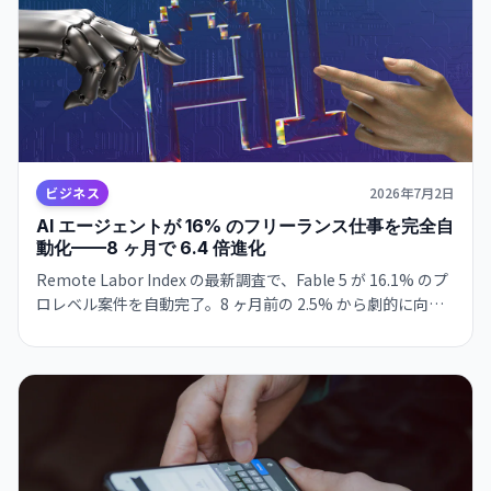
ビジネス
2026年7月2日
AI エージェントが 16% のフリーランス仕事を完全自
動化——8 ヶ月で 6.4 倍進化
Remote Labor Index の最新調査で、Fable 5 が 16.1% のプ
ロレベル案件を自動完了。8 ヶ月前の 2.5% から劇的に向上
し、フリーランサーの職域侵食が現実化している。