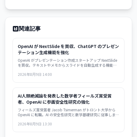
関連記事
OpenAI が NextSlide を買収、ChatGPT のプレゼン
テーション生成機能を強化
OpenAI がプレゼンテーション作成スタートアップ NextSlide
を買収。テキストやメモからスライドを自動生成する機能が
ChatGPT に統合されます。
2026年8月9日 14:00
AI人類絶滅論を発表した数学者フィールズ賞受賞
者、OpenAI に参画――安全性研究の強化
フィールズ賞受賞者 Jacob Tsimerman がトロント大学から
OpenAI に転職。AI の安全性研究と数学基礎研究に従事しま
す。有力な研究者の採用は業界の安全性シフトを示唆してい
2026年8月9日 13:30
ます。