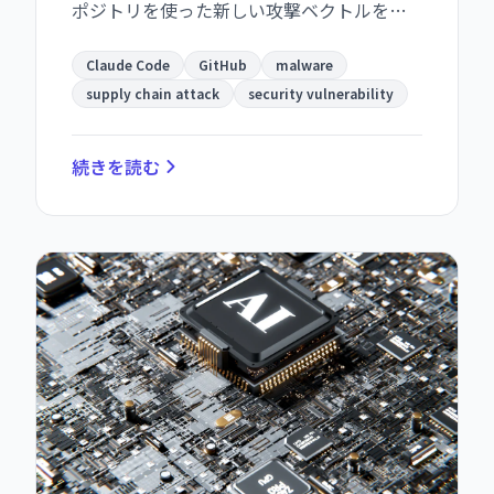
ポジトリを使った新しい攻撃ベクトルを発
見。AI コーディングツールが setup スクリ
プトを自動実行する際に、DNS クエリ経由
Claude Code
GitHub
malware
で取得した悪意あるコマンドを実行し、開
supply chain attack
security vulnerability
発者マシン全体を乗っ取られる脅威。
続きを読む