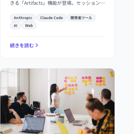
きる「Artifacts」機能が登場。セッション全
体のコンテキストを反映し、変更があると
自動更新されます。
Anthropic
Claude Code
開発者ツール
AI
Web
続きを読む