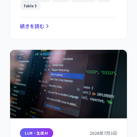
ドは 40 分で完成し、全ソースコードは
Fable 5
GitHub で公開済み。
続きを読む
2026年7月3日
LLM・生成AI