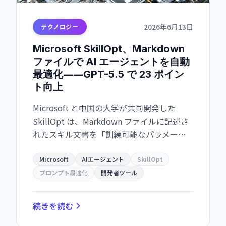
2026年6月13日
テクノロジー
Microsoft SkillOpt、Markdown
ファイルで AI エージェントを自動
最適化――GPT-5.5 で 23 ポイン
ト向上
Microsoft と中国の大学が共同開発した
SkillOpt は、Markdown ファイルに記述さ
れたスキル文書を「訓練可能なパラメー
タ」として扱い、自動最適化する手法。
Codex や Claude Code など複数の環境に転
Microsoft
AIエージェント
SkillOpt
移可能で、開発者が手軽に AI エージェント
プロンプト最適化
開発者ツール
の性能を高められる実用的な技術。
続きを読む