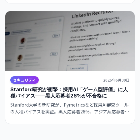
を徐々に影響。
セキュリティ
2026年6月30日
Stanford研究が衝撃：採用AI「ゲーム型評価」に人
種バイアス——黒人応募者26%が不合格に
Stanford大学の新研究が、Pymetricsなど採用AI審査ツール
の人種バイアスを実証。黒人応募者26%、アジア系応募者
15%が特定職務でバイアスを受け、約40,000件の推奨が見落
とされた可能性。アルゴリズムの「単一文化化」問題も浮
上。