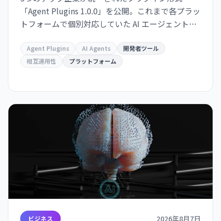
「Agent Plugins 1.0.0」を公開。これまで各プラッ
トフォームで個別対応していた AI エージェント拡
張機能が、単一のパッケージ形式で複数サービス
間での再利用が可能になり、開発者の負担が大幅
Agent Plugins
AI Agents
開発者ツール
に軽減される。
相互運用性
プラットフォーム
2026年8月7日
ビジネス