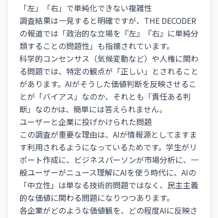
「左」「右」で単純化できない複雑性
調査結果は一見すると明確ですが、THE DECODER
の報道では「政治的な立場を『左』『右』に単純分
類することの問題性」も指摘されています。
科学的コンセンサス（気候変動など）や人権に関わ
る問題では、特定の観点が「正しい」とされること
があります。AIがそうした価値判断を反映させるこ
とが「バイアス」なのか、それとも「責任ある判
断」なのかは、簡単には答えられません。
ユーザーと企業に投げかけられた問題
この調査が重要な理由は、AIが情報源としてますま
す利用されるようになっているためです。学生がリ
ポート作成に、ビジネスパーソンが市場分析に、一
般ユーザーがニュース理解にAIを使う時代に、AIの
「中立性」は単なる技術的問題ではなく、民主主義
的な価値に関わる問題になりつつあります。
各企業がどのような価値観を、どの程度AIに反映さ