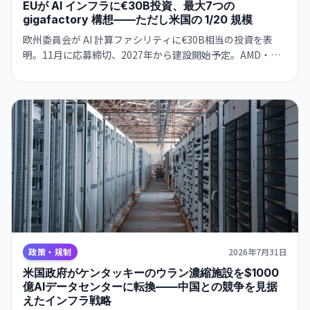
EUが AI インフラに€30B投資、最大7つの
gigafactory 構想——ただし米国の 1/20 規模
欧州委員会が AI 計算ファシリティに€30B相当の投資を表
明。11月に応募締切、2027年から建設開始予定。AMD・
Nvidia・Qualcomm とハード確保で合意。
政策・規制
2026年7月31日
米国政府がケンタッキーのウラン濃縮施設を$1000
億AIデータセンターに転換——中国との競争を見据
えたインフラ戦略