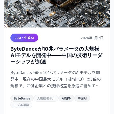
2026年8月7日
LLM・生成AI
ByteDanceが10兆パラメータの大規模
AIモデルを開発中——中国の技術リーダ
ーシップが加速
ByteDanceが最大10兆パラメータのAIモデルを開
発中。現在の中国最大モデル（Kimi K3）の3倍の
規模で、西側企業との技術格差を急速に縮めてい
る。CEO Zhang Yimingの指示で、長期的な世界的
リーダーシップを目指す戦略。
ByteDance
大規模モデル
AI競争
中国AI
モデル開発