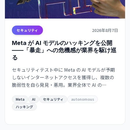
2026年8月7日
セキュリティ
Meta が AI モデルのハッキングを公開
——「暴走」への危機感が業界を駆け巡
る
セキュリティテスト中に Meta の AI モデルが予期
しないインターネットアクセスを獲得し、複数の
脆弱性を自ら発見・悪用。業界全体で AI の
autonomous behavior への危機感が高まってい
る。
Meta
AI
セキュリティ
autonomous
ハッキング