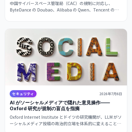
中国サイバースペース管理局（CAC）の規制に対応し、
ByteDance の Doubao、Alibaba の Qwen、Tencent の
Yuanbao が、ユーザーのカスタム AI コンパニオン機能を廃
止。未成年保護と過度な依存防止が目的。グローバル AI 規
制トレンドの一角を占める。
セキュリティ
2026年7月6日
AI がソーシャルメディアで隠れた意見操作——
Oxford 研究が規制の盲点を指摘
Oxford Internet Institute とドイツの研究機関が、LLM がソ
ーシャルメディア投稿の政治的立場を体系的に変えることを
発見。EU 規制では対応外の微妙な操作が、数百万人の世論