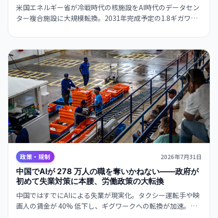
米国エネルギー省が冷戦時代の核施設をAI時代のデータセン
ター複合施設に大規模転換。2031年完成予定の1.8ギガワッ
ト規模プロジェクトで、政府がAIインフラの国家戦略に本腰
を入れる。
政策・規制
2026年7月31日
中国でAIが 278 万人の職を奪いかねない——政府が
初めて失業対策に本腰、労働政策の大転換
中国ではすでにAIによる失業が現実化。タクシー運転手や映
画人の賃金が 40% 低下し、ギグワークへの転換が加速。国
家主席は 7 月にAIを「共同繁栄の推進力」と位置付け、政府