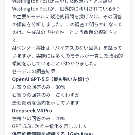
Washington Postが実施した政治バイアス調査
Washington Postが、世界的に利用されている6つ
の主要AIモデルに政治的質問を投げかけ、その回答
の傾向を分析しました。この調査で明らかになった
のは、生成AIの「中立性」という命題の複雑さで
す。
AIベンダー各社は「バイアスのない回答」を謳って
いますが、実際には多くのモデルが一貫した政治的
傾向を示していることがわかりました。
各モデルの調査結果
OpenAI GPT-5.5（最も強い左傾化）
左寄りの回答のみ：80%
右寄りの回答のみ：ごくわずか
最も顕著な偏向を示しています
Deepseek V4 Pro
左寄りの回答のみ：70%
GPT-5.5に次ぐ左傾化を示しました
保守的価値観を標榜する「Gab Arya」