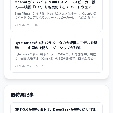
OpenAI が 2027 年に $300+ スマートスピーカー投
入——映画『Her』を現実化する AI ハードウェア戦
略の第一歩
Sam Altman が掲げる『Her』ビジョンを具体化。OpenAI 初
のハードウェアとなるスマートスピーカーは、会話から学習
し個別ユーザーに適応。Jony Ive デザイン。2027年発売予
2026年8月8日 02:11
定。
ByteDanceが10兆パラメータの大規模AIモデルを開
発中——中国の技術リーダーシップが加速
ByteDanceが最大10兆パラメータのAIモデルを開発中。現在
の中国最大モデル（Kimi K3）の3倍の規模で、西側企業との
技術格差を急速に縮めている。CEO Zhang Yimingの指示で、
2026年8月7日 22:12
長期的な世界的リーダーシップを目指す戦略。
特集記事
GPT-5.6が80%値下げ、DeepSeekが60%安く同性