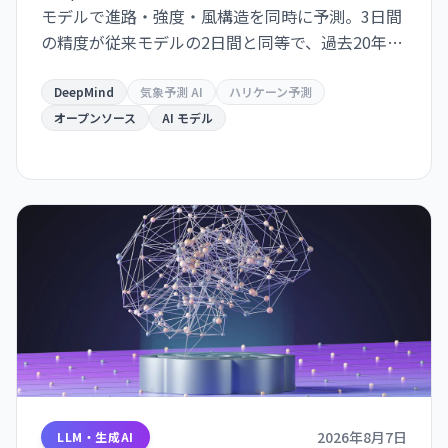
モデルで進路・強度・風構造を同時に予測。3日間
の精度が従来モデルの2日間と同等で、過去20年の
気象学的進歩10年分に相当する精度向上を達成し
た。GitHub でオープンソース化。
DeepMind
気象予測 AI
ハリケーン予測
オープンソース
AI モデル
2026年8月7日
LLM・生成AI