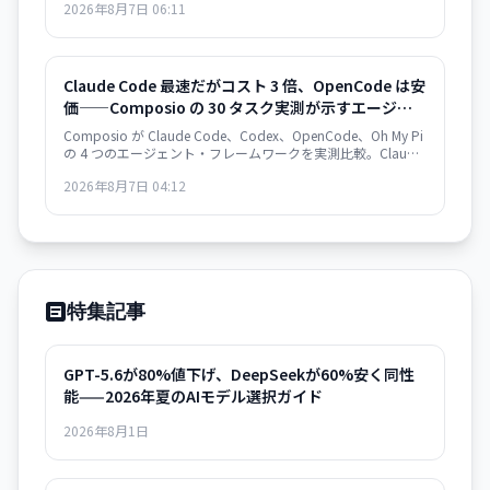
2026年8月7日 06:11
上の重大な転換点を意味する。
Claude Code 最速だがコスト 3 倍、OpenCode は安
価——Composio の 30 タスク実測が示すエージェン
ト・フレームワークの選択基準
Composio が Claude Code、Codex、OpenCode、Oh My Pi
の 4 つのエージェント・フレームワークを実測比較。Claude
Code は 122 秒/タスクで最速だが $0.195/成功タスク。
2026年8月7日 04:12
OpenCode は $0.073 で 2.7 倍安いが遅い。成功率は接近。
速度か価格か、用途で選別が必須。
特集記事
GPT-5.6が80%値下げ、DeepSeekが60%安く同性
能——2026年夏のAIモデル選択ガイド
2026年8月1日