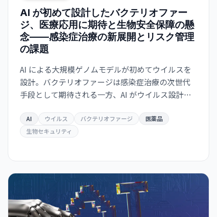
AI が初めて設計したバクテリオファー
ジ、医療応用に期待と生物安全保障の懸
念——感染症治療の新展開とリスク管理
の課題
AI による大規模ゲノムモデルが初めてウイルスを
設計。バクテリオファージは感染症治療の次世代
手段として期待される一方、AI がウイルス設計能
力を獲得した衝撃は生物安全保障上の重大な転換
点を意味する。
AI
ウイルス
バクテリオファージ
医薬品
生物セキュリティ