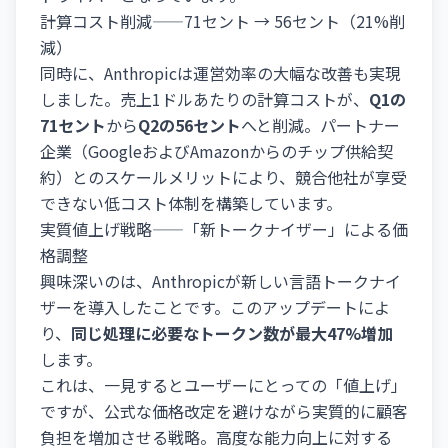
計算コスト削減——71セント → 56セント（21%削
減）
同時に、Anthropicは運営効率の大幅な改善も実現
しました。売上1ドルあたりの計算コストが、
Q1の
71セント
から
Q2の56セント
へと削減。パートナー
企業（GoogleおよびAmazonからのチップ供給契
約）とのスケールメリットにより、競合他社が享受
できない低コスト体制を構築しています。
実質値上げ戦略——「新トークナイザー」による価
格調整
興味深いのは、Anthropicが新しい言語トークナイ
ザーを導入したことです。このアップデートによ
り、
同じ処理に必要なトークン数が最大47%増加
します。
これは、一見するとユーザーにとっての「値上げ」
ですが、公式な価格改定を避けながら実質的に顧客
負担を増加させる戦略。高度な能力向上に対する