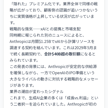
「隠れた」プレミアム化です。業界全体で同様の戦
略が広がっており、顧客側の認識が追いつかないう
ちに実質価格が上昇している状況が広がっていま
す。
戦略的な強気——xAIとの提携と市場支配
同時期に報じられた別のニュースによると、
Anthropicは月間$1.25BでxAIから計算リソースを
調達する契約を結んでいます。これは2029年5月ま
で続く長期契約で、
合計$40B超の取引額
になると
みられています。
この発表の背景には、Anthropicが安定的な供給源
を確保しながら、一方でOpenAIのIPO準備という
大きなライバルの動きに対抗する戦略的なメッセー
ジがあります。
業界の潮目が変わったシグナル
これまで、生成AI企業の多くは「成長vs.利益」とい
う二者択一を迫られていました。Anthropicが初の