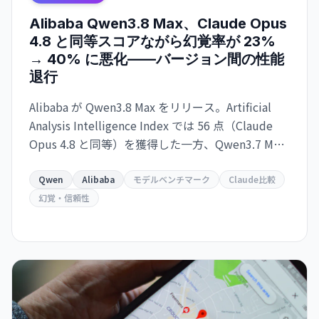
Alibaba Qwen3.8 Max、Claude Opus
4.8 と同等スコアながら幻覚率が 23%
→ 40% に悪化——バージョン間の性能
退行
Alibaba が Qwen3.8 Max をリリース。Artificial
Analysis Intelligence Index では 56 点（Claude
Opus 4.8 と同等）を獲得した一方、Qwen3.7 Max
比で幻覚率が 23% から 40% に上昇。タスク当た
りのコスト効率も悪化し、実用性を疑問視する声
Qwen
Alibaba
モデルベンチマーク
Claude比較
も。
幻覚・信頼性