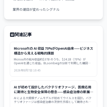
業界の潮目が変わったシグナル
関連記事
Microsoftの AI 収益 70%がOpenAI由来——ビジネス
構造から見える戦略的課題
Microsoftの総AI収益約$37B のうち、$24.1B（70%）が
OpenAIを通じた収益。BLoombergの分析で判明した構図
は、ビジネスの極度な集約化を示唆し、独立した AI 戦略構築
2026年8月7日 10:45
の急務を浮き彫りにします。
AI が初めて設計したバクテリオファージ、医療応用
に期待と生物安全保障の懸念——感染症治療の新展開
とリスク管理の課題
AI による大規模ゲノムモデルが初めてウイルスを設計。バク
テリオファージは感染症治療の次世代手段として期待される
一方、AI がウイルス設計能力を獲得した衝撃は生物安全保障