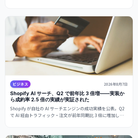
は、ビジネスの極度な集約化を示唆し、独立した AI 戦略構
築の急務を浮き彫りにします。
ビジネス
2026年8月7日
Shopify AI サーチ、Q2 で前年比 3 倍増——実装か
ら成約率 2.5 倍の実績が実証された
Shopify が自社の AI サーチエンジンの成功実績を公表。Q2
で AI 経由トラフィック・注文が前年同期比 3 倍に増加し、
従来キーワード検索との成約率が 2.5 倍。Google とも共
存・補完する関係を示唆。