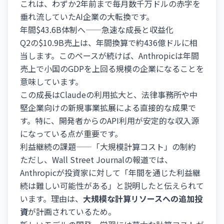
これは、わずか2年前まで毎月数千万ドルの赤字を
垂れ流していたAI企業の大転換です。
年間$43.6B体制へ——急速な成長と収益化
Q2の$10.9B売上は、年間換算で約436億ドルに相
当します。このペースが続けば、Anthropicは年間
売上で小国のGDPを上回る規模の企業になることを
意味しています。
この成長はClaudeの利用拡大と、法律事務所や中
堅企業向けの新規事業拡展による直接的な成果で
す。特に、開発者からのAPI利用が安定的な収入源
になっている点が重要です。
利益継続の課題——「大規模計算コスト」の制約
ただし、Wall Street Journalの報道では、
Anthropicが投資家に対して「年間を通じた利益継
続は難しい可能性がある」と説明したと伝えられて
います。理由は、
大規模な計算リソースへの追加投
資
が計画されているため。