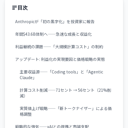
目次
Anthropicが「初の黒字化」を投資家に報告
年間$43.6B体制へ——急速な成長と収益化
利益継続の課題——「大規模計算コスト」の制約
アップデート: 利益化の実現要因と価格戦略の実態
主要収益源——「Coding tools」と「Agentic
Claude」
計算コスト削減——71セント → 56セント（21%削
減）
実質値上げ戦略——「新トークナイザー」による価
格調整
戦略的な強気——xAIとの提携と市場支配