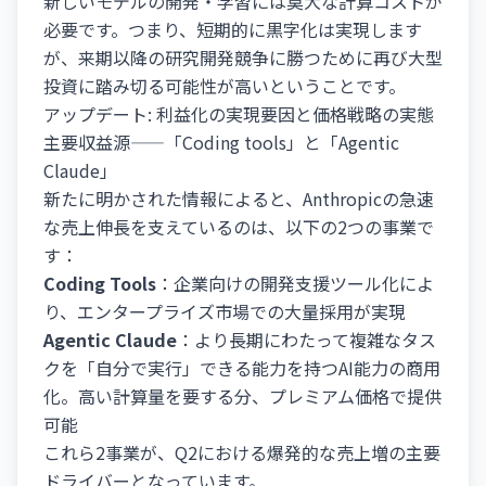
新しいモデルの開発・学習には莫大な計算コストが
必要です。つまり、短期的に黒字化は実現します
が、来期以降の研究開発競争に勝つために再び大型
投資に踏み切る可能性が高いということです。
アップデート: 利益化の実現要因と価格戦略の実態
主要収益源——「Coding tools」と「Agentic
Claude」
新たに明かされた情報によると、Anthropicの急速
な売上伸長を支えているのは、以下の2つの事業で
す：
Coding Tools
：企業向けの開発支援ツール化によ
り、エンタープライズ市場での大量採用が実現
Agentic Claude
：より長期にわたって複雑なタス
クを「自分で実行」できる能力を持つAI能力の商用
化。高い計算量を要する分、プレミアム価格で提供
可能
これら2事業が、Q2における爆発的な売上増の主要
ドライバーとなっています。