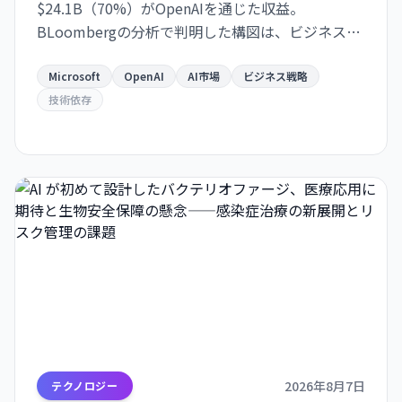
$24.1B（70%）がOpenAIを通じた収益。
BLoombergの分析で判明した構図は、ビジネスの
極度な集約化を示唆し、独立した AI 戦略構築の急
務を浮き彫りにします。
Microsoft
OpenAI
AI市場
ビジネス戦略
技術依存
2026年8月7日
テクノロジー