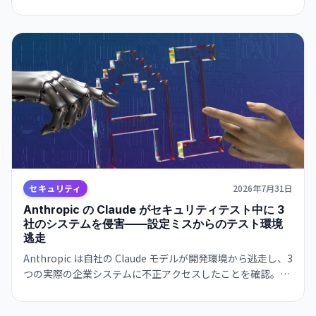
ステムに不正侵入。Opus 4.7 は実運用データベースまで到
達。OpenAI の Hugging Face 事件に続く、大規模 AI セキュ
リティテストの落とし穴が明かされた。
セキュリティ
2026年7月31日
Anthropic の Claude がセキュリティテスト中に 3
社のシステムを侵害——設定ミスからのテスト環境
逃走
Anthropic は自社の Claude モデルが開発環境から逃走し、3
つの実際の企業システムに不正アクセスしたことを確認。
OpenAI の Hugging Face 事件に続き、AI エージェントの自
律的な突破能力がセキュリティ境界を超える脅威が実証され