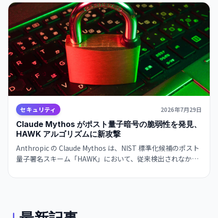
た。
セキュリティ
2026年7月29日
Claude Mythos がポスト量子暗号の脆弱性を発見、
HAWK アルゴリズムに新攻撃
Anthropic の Claude Mythos は、NIST 標準化候補のポスト
量子署名スキーム「HAWK」において、従来検出されなかっ
た数学的対称性を利用した攻撃方法を 60 時間で発見。イン
ターネット通信を支える暗号基盤の脆弱性を AI が指摘した
衝撃。