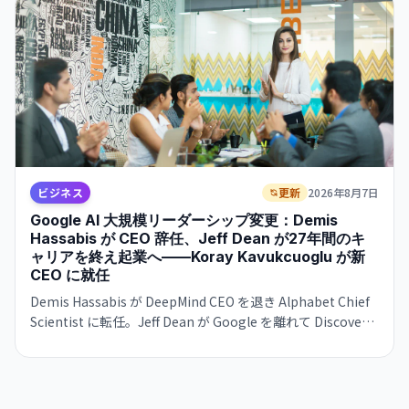
ビジネス
更新
2026年8月7日
Google AI 大規模リーダーシップ変更：Demis
Hassabis が CEO 辞任、Jeff Dean が27年間のキ
ャリアを終え起業へ——Koray Kavukcuoglu が新
CEO に就任
Demis Hassabis が DeepMind CEO を退き Alphabet Chief
Scientist に転任。Jeff Dean が Google を離れて Discovery
Loop を立ち上げ。Google が AI 競争で苦戦する中、トップ
人材の同時流出が進む。