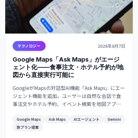
2026年8月7日
テクノロジー
Google Maps「Ask Maps」がエージ
ェント化——食事注文・ホテル予約が地
図から直接実行可能に
GoogleがMapsの対話型AI機能「Ask Maps」にエー
ジェント機能を追加。ユーザーは自然な会話で食
事注文やホテル予約、イベント検索を地図アプリ
から直接実行でき、Gmail・カレンダー連携で旅計
画がより便利になります。
Google Maps
Ask Maps
AIエージェント
Gemini
旅プラン提案