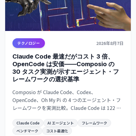
2026年8月7日
テクノロジー
Claude Code 最速だがコスト 3 倍、
OpenCode は安価——Composio の
30 タスク実測が示すエージェント・フ
レームワークの選択基準
Composio が Claude Code、Codex、
OpenCode、Oh My Pi の 4 つのエージェント・フ
レームワークを実測比較。Claude Code は 122 秒/
タスクで最速だが $0.195/成功タスク。OpenCode
は $0.073 で 2.7 倍安いが遅い。成功率は接近。速
Claude Code
AI エージェント
フレームワーク
度か価格か、用途で選別が必須。
ベンチマーク
コスト最適化