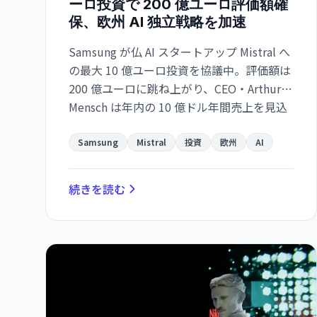
ーロ投資で 200 億ユーロ評価額確
保、欧州 AI 独立戦略を加速
Samsung が仏 AI スタートアップ Mistral へ
の最大 10 億ユーロ投資を協議中。評価額は
200 億ユーロに跳ね上がり、CEO・Arthur
Mensch は年内の 10 億ドル年間売上を見込
む。欧州 AI エコシステムの独立化と
Microsoft 連携拡大の同時進行。
Samsung
Mistral
投資
欧州
AI
続きを読む