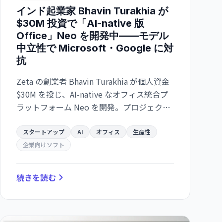
インド起業家 Bhavin Turakhia が
$30M 投資で「AI-native 版
Office」Neo を開発中——モデル
中立性で Microsoft・Google に対
抗
Zeta の創業者 Bhavin Turakhia が個人資金
$30M を投じ、AI-native なオフィス統合プ
ラットフォーム Neo を開発。プロジェクト
管理・ドキュメント・ファイル共有・AI 機
能を1つに統合し、ユーザーが任意の AI モ
スタートアップ
AI
オフィス
生産性
デルを選択できる設計が特徴。
企業向けソフト
続きを読む