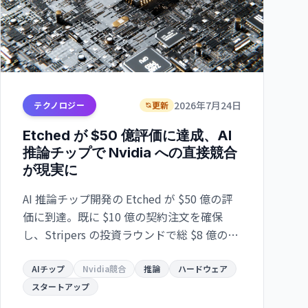
2026年7月24日
テクノロジー
更新
Etched が $50 億評価に達成、AI
推論チップで Nvidia への直接競合
が現実に
AI 推論チップ開発の Etched が $50 億の評
価に到達。既に $10 億の契約注文を確保
し、Stripers の投資ラウンドで総 $8 億の資
金調達。推論処理のボトルネックをハード
ウェアレベルで解決し、Nvidia の独占に風
AIチップ
Nvidia競合
推論
ハードウェア
穴を開ける可能性。
スタートアップ