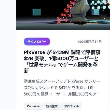
2026年7月14日
テクノロジー
PixVerse が $439M 調達で評価額
$2B 突破、1億5000万ユーザーと
『世界モデル』でゲーム開発を革
新
動画生成スタートアップ PixVerse がシリー
ズC延長ラウンドで $439M を調達。1億
5000万の登録ユーザー、月間1500万のアク
ティブユーザーを抱え、4K ビデオ生成、ゲ
ーム開発向けの R-Series ワールドモデルで
PixVerse
動画生成
世界モデル