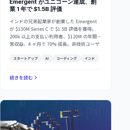
Emergent がユニコーン達成、創
業 1 年で $1.5B 評価
インドの兄弟起業家が創業した Emergent
が $130M Series C で $1.5B 評価を獲得。
200k 以上の支払い利用者、$120M の年間経
常収益、4 ヶ月で 70% 成長。非技術ユーザ
ー向けの AI コーディング・ホスティング統
合プラットフォームが市場で急成長。
スタートアップ
AI
コーディング
インド
続きを読む