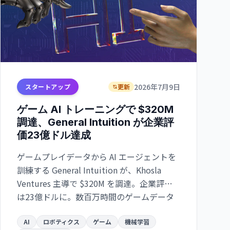
2026年7月9日
スタートアップ
更新
ゲーム AI トレーニングで $320M
調達、General Intuition が企業評
価23億ドル達成
ゲームプレイデータから AI エージェントを
訓練する General Intuition が、Khosla
Ventures 主導で $320M を調達。企業評価
は23億ドルに。数百万時間のゲームデータ
とロボティクスを連携させる技術が注目を
集めている。
AI
ロボティクス
ゲーム
機械学習