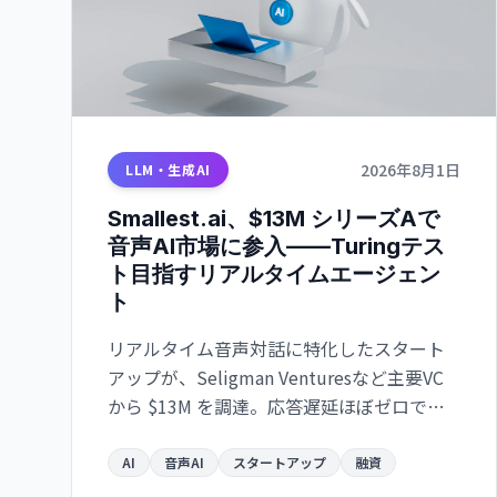
2026年8月1日
LLM・生成AI
Smallest.ai、$13M シリーズAで
音声AI市場に参入——Turingテス
ト目指すリアルタイムエージェン
ト
リアルタイム音声対話に特化したスタート
アップが、Seligman Venturesなど主要VC
から $13M を調達。応答遅延ほぼゼロで、
人間と区別つかない音声エージェント実現
へ。
AI
音声AI
スタートアップ
融資