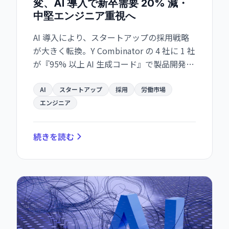
変、AI 導入で新卒需要 20% 減・
中堅エンジニア重視へ
AI 導入により、スタートアップの採用戦略
が大きく転換。Y Combinator の 4 社に 1 社
が『95% 以上 AI 生成コード』で製品開発
し、採用基準が『ワークフロー理解した中
堅エンジニア』へシフト。新卒採用は約
AI
スタートアップ
採用
労働市場
20% 減少し、開発職の労働市場に急速な構
エンジニア
造転換が起きている。
続きを読む