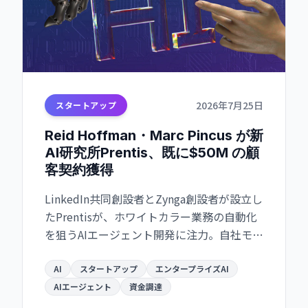
2026年7月25日
スタートアップ
Reid Hoffman・Marc Pincus が新
AI研究所Prentis、既に$50M の顧
客契約獲得
LinkedIn共同創設者とZynga創設者が設立し
たPrentisが、ホワイトカラー業務の自動化
を狙うAIエージェント開発に注力。自社モデ
ルHive-32BがOpenAI・Anthropicと競争
し、既に数か月で大手顧客との契約を締
AI
スタートアップ
エンタープライズAI
結。
AIエージェント
資金調達