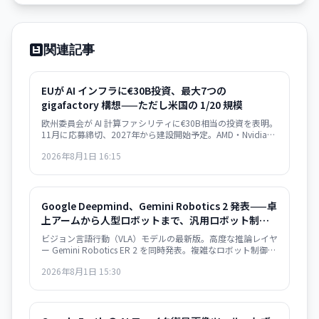
関連記事
EUが AI インフラに€30B投資、最大7つの
gigafactory 構想——ただし米国の 1/20 規模
欧州委員会が AI 計算ファシリティに€30B相当の投資を表明。
11月に応募締切、2027年から建設開始予定。AMD・Nvidia・
Qualcomm とハード確保で合意。
2026年8月1日 16:15
Google Deepmind、Gemini Robotics 2 発表——卓
上アームから人型ロボットまで、汎用ロボット制御
モデル
ビジョン言語行動（VLA）モデルの最新版。高度な推論レイヤ
ー Gemini Robotics ER 2 を同時発表。複雑なロボット制御タ
スクが可能に。
2026年8月1日 15:30