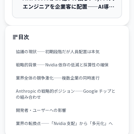
エンジニアを企業客に配置——AI導入
の『効果測定』が競争軸に
目次
協議の現状——初期段階だが人員配置は本気
戦略的背景——Nvidia 依存の低減と採算性の確保
業界全体の競争激化——複数企業の同時進行
Anthropic の戦略的ポジション——Google チップと
の組み合わせ
開発者・ユーザーへの影響
業界の転換点——「Nvidia 支配」から「多元化」へ