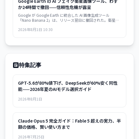
Google Earth の AI フェイク衛星画像ツール、わず
か24時間で撤回——信頼性危機が露呈
Google が Google Earth に統合した AI 画像生成ツール
「Nano Banana 2」は、リリース翌日に撤回された。衛星画
像への信頼を損なうリスクが批判を集め、より強力な保護措
2026年8月1日 10:30
置の実装まで機能を停止。AI 時代における「真実の証拠」の
定義が問われている。
特集記事
GPT-5.6が80%値下げ、DeepSeekが60%安く同性
能——2026年夏のAIモデル選択ガイド
2026年8月1日
Claude Opus 5 完全ガイド：Fable 5 超えの実力、半
額の価格、賢い使い方まで
2026年7月25日