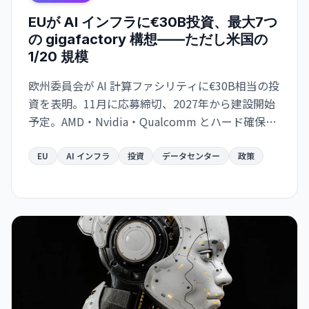
EUが AI インフラに€30B投資、最大7つ
の gigafactory 構想——ただし米国の
1/20 規模
欧州委員会が AI 計算ファシリティに€30B相当の投
資を表明。11月に応募締切、2027年から建設開始
予定。AMD・Nvidia・Qualcomm とハード確保で
合意。
EU
AI インフラ
投資
データセンター
政策