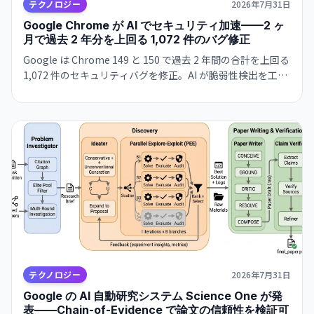
テクノロジー
2026年7月31日
Google Chrome が AI でセキュリティ加速——2 ヶ
月で過去 2 年分を上回る 1,072 件のバグ修正
Google は Chrome 149 と 150 で過去 2 年間の合計を上回る
1,072 件のセキュリティバグを修正。AI が脆弱性検出を工業
規模化し、指数関数的な加速が始まった。一方 Microsoft も
同傾向を報告し、ブラウザセキュリティの新時代が到来。
テクノロジー
2026年7月31日
Google の AI 自動研究システム Science One が発
表——Chain-of-Evidence で論文の信頼性を検証可