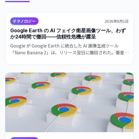
テクノロジー
2026年8月1日
Google Earth の AI フェイク衛星画像ツール、わず
か24時間で撤回——信頼性危機が露呈
Google が Google Earth に統合した AI 画像生成ツール
「Nano Banana 2」は、リリース翌日に撤回された。衛星画
像への信頼を損なうリスクが批判を集め、より強力な保護措
置の実装まで機能を停止。AI 時代における「真実の証拠」の
定義が問われている。