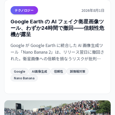
2026年8月1日
テクノロジー
Google Earth の AI フェイク衛星画像ツ
ール、わずか24時間で撤回——信頼性危
機が露呈
Google が Google Earth に統合した AI 画像生成ツ
ール「Nano Banana 2」は、リリース翌日に撤回さ
れた。衛星画像への信頼を損なうリスクが批判を
集め、より強力な保護措置の実装まで機能を停
止。AI 時代における「真実の証拠」の定義が問わ
Google
AI画像生成
信頼性
誤情報対策
れている。
Nano Banana