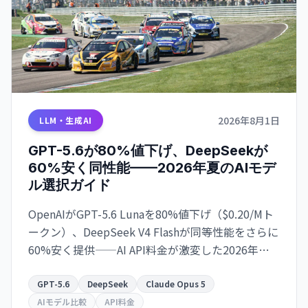
2026年8月1日
LLM・生成AI
GPT-5.6が80%値下げ、DeepSeekが
60%安く同性能——2026年夏のAIモデ
ル選択ガイド
OpenAIがGPT-5.6 Lunaを80%値下げ（$0.20/Mト
ークン）、DeepSeek V4 Flashが同等性能をさらに
60%安く提供——AI API料金が激変した2026年夏、
開発コストを最大85%削減できるモデル選択の実
践ガイド。
GPT-5.6
DeepSeek
Claude Opus 5
AIモデル比較
API料金