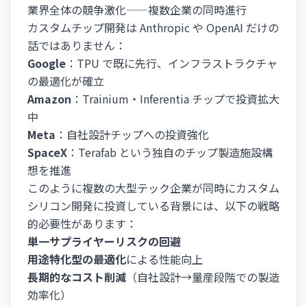
業界全体の競争激化——複数企業の同時進行
カスタムチップ開発は Anthropic や OpenAI だけの
話ではありません：
Google
：TPU で既に先行、インフラストラクチャ
の最適化が確立
Amazon
：Trainium・Inferentia チップで投資拡大
中
Meta
：自社設計チップへの投資強化
SpaceX
：Terafab という独自のチップ製造施設構
想を推進
このように複数の大型テック企業が同時にカスタム
シリコン開発に投資している背景には、以下の戦略
的必要性があります：
単一サプライヤーリスクの回避
用途特化型の最適化
による性能向上
長期的なコスト削減
（自社設計→量産段階での製造
効率化）