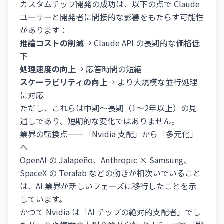
カスタムチップ開発の成功は、以下の点で Claude
ユーザーと開発者に間接的な影響をもたらす可能性
があります：
推論コストの削減
→ Claude API の長期的な価格低
下
処理速度の向上
→ 応答時間の短縮
スケーラビリティの向上
→ より大規模な並行処理
に対応
ただし、これらは中期～長期（1～2年以上）の見
通しであり、短期的な変化ではありません。
業界の転換点——「Nvidia 支配」から「多元化」
へ
OpenAI の Jalapeño、Anthropic × Samsung、
SpaceX の Terafab などの動きが相次いでいること
は、AI 業界が新しいフェーズに移行したことを示
しています。
かつて Nvidia は「AI チップの絶対的支配者」でし