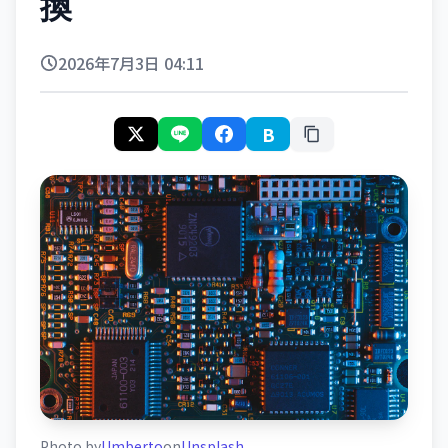
換
2026年7月3日 04:11
B
Photo by
Umberto
on
Unsplash