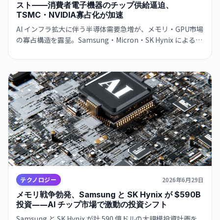
スト——消費者電子機器のチップ供給逼迫、
TSMC・NVIDIA寡占化が加速
AI インフラ拡大に伴う半導体需要急増が、メモリ・GPU市場
の寡占構造を露呈。Samsung・Micron・SK Hynix による記
憶素子の供給制約により、スマートフォン・PC等のコンシュ
ーマー機器が供給不足に。銀行融資リスクも拡大。
テクノロジー
2026年6月29日
メモリ戦争勃発、Samsung と SK Hynix が $590B
投資――AI チップ市場で激動の投資シフト
Samsung と SK Hynix が計 590 億ドルの大規模投資計画を