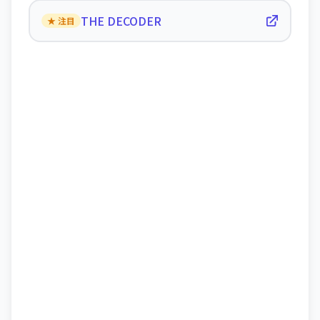
THE DECODER
★ 注目