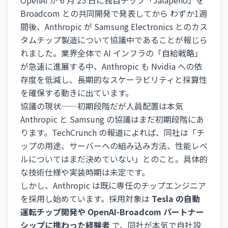
OpenAI が 6 月 25 日に独自チップ「Jalapeño」を
Broadcom との共同開発で発表してから わずか1週
間後、Anthropic が Samsung Electronics とのカス
タムチップ製造について協議中であることが報じら
れました。業界全体で AI インフラの「自給戦略」
が急速に進展する中、Anthropic も Nvidia への依
存度を低減し、長期的なスケーラビリティと採算性
を確保する動きに出ています。
協議の現状——初期段階だが人員配置は本気
Anthropic と Samsung の協議はまだ初期段階にあ
ります。TechCrunch の報道によれば、同社は「チ
ップの用途、サーバーへの組み込み方法、性能レベ
ルについてはまだ決めていない」とのこと。具体的
な技術仕様や実装時期は未定です。
しかし、Anthropic は既に専任のチップエンジニア
を採用し始めています。採用対象は
Tesla の自動
運転チップ開発や OpenAI-Broadcom パートナー
シップに携わった経験者
で、同社が本気で自社設