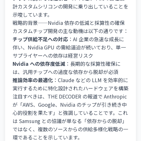
計カスタムシリコンの開発に乗り出していることを
示唆しています。
戦略的背景——Nvidia 依存の低減と採算性の確保
カスタムチップ開発の主な動機は以下の通りです：
チップ供給不足への対応
：AI 企業の急速な成長に
伴い、Nvidia GPU の需給逼迫が続いており、単一
サプライヤーへの依存は経営リスク
Nvidia への依存度低減
：長期的な採算性確保に
は、汎用チップへの過度な依存から脱却が必須
推論効率の最適化
：Claude などの LLM を効率的に
実行するために特化設計されたハードウェアを構築
注目すべきは、THE DECODER の報道で Anthropic
が「AWS、Google、Nvidia のチップが引き続き中
心的役割を果たす」と強調していることです。これ
は Samsung との協議が単なる「依存からの脱却」
ではなく、複数のソースからの供給多様化戦略の一
環であることを示しています。