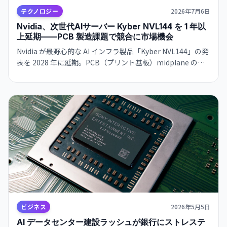
テクノロジー
2026年7月6日
Nvidia、次世代AIサーバー Kyber NVL144 を 1 年以
上延期——PCB 製造課題で競合に市場機会
Nvidia が最野心的な AI インフラ製品「Kyber NVL144」の発
表を 2028 年に延期。PCB（プリント基板）midplane の製
造欠陥が原因。供給チェーンの上流で大きな影響。AMD・
Google に市場機会が広がる。
ビジネス
2026年5月5日
AI データセンター建設ラッシュが銀行にストレステ