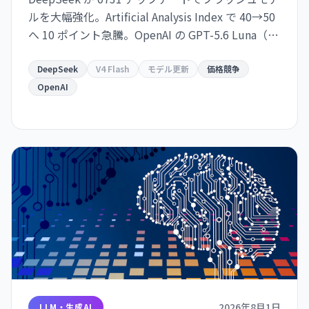
ルを大幅強化。Artificial Analysis Index で 40→50
へ 10 ポイント急騰。OpenAI の GPT-5.6 Luna（51
ポイント）にわずか 1 ポイント差で肉薄。
DeepSeek
V4 Flash
モデル更新
価格競争
OpenAI
2026年8月1日
LLM・生成AI