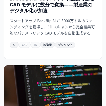
CAD モデルに数分で変換――製造業の
デジタル化が加速
スタートアップ Backflip AI が 3000万ドルのファ
ンディングを獲得し、3D スキャンから完全編集可
能なパラメトリック CAD モデルを自動生成するソ
リューションをリリース。Autodesk Fusion 対応
で、従来は何時間もかかっていた作業が数分に短
AI
CAD
3D
製造業
デジタル化
縮されます。