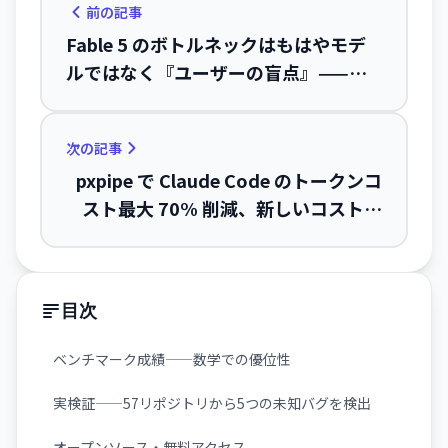
前の記事
Fable 5 のボトルネックはもはやモデ
ルではなく『ユーザーの盲点』——
Anthropic エンジニアが明かす、実践
的プロンプティング技法
次の記事
pxpipe で Claude Code のトークンコ
スト最大 70% 削減、新しいコスト最
適化ツールが登場
目次
ベンチマーク成績——数学での優位性
実検証——57リポジトリから5つの未知バグを検出
オープンソース・無料アクセス