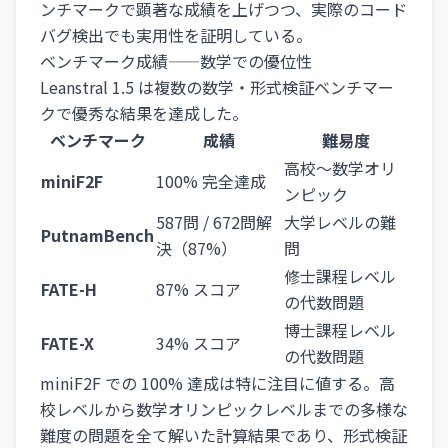
ンチマークで顕著な成績を上げつつ、実際のコード
バグ検出でも実用性を証明している。
ベンチマーク成績——数学での優位性
Leanstral 1.5 は複数の数学・形式検証ベンチマー
クで優秀な結果を達成した。
ベンチマーク
成績
難易度
高校～数学オリ
miniF2F
100% 完全達成
ンピック
587問 / 672問解
大学レベルの難
PutnamBench
決（87%）
問
修士課程レベル
FATE-H
87% スコア
の代数問題
博士課程レベル
FATE-X
34% スコア
の代数問題
miniF2F での 100% 達成は特に注目に値する。高
校レベルから数学オリンピックレベルまでの多様な
難度の問題を全て解いた計算結果であり、形式検証