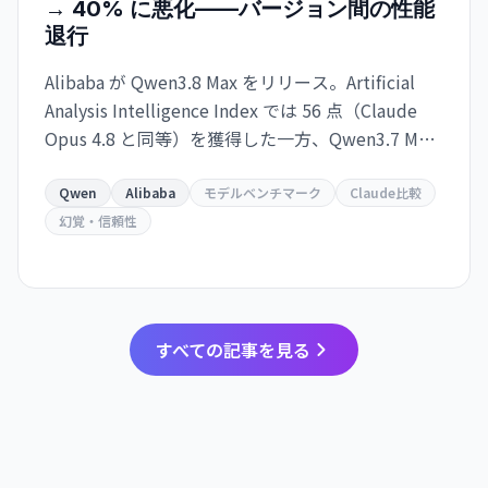
→ 40% に悪化——バージョン間の性能
退行
Alibaba が Qwen3.8 Max をリリース。Artificial
Analysis Intelligence Index では 56 点（Claude
Opus 4.8 と同等）を獲得した一方、Qwen3.7 Max
比で幻覚率が 23% から 40% に上昇。タスク当た
りのコスト効率も悪化し、実用性を疑問視する声
Qwen
Alibaba
モデルベンチマーク
Claude比較
も。
幻覚・信頼性
すべての記事を見る