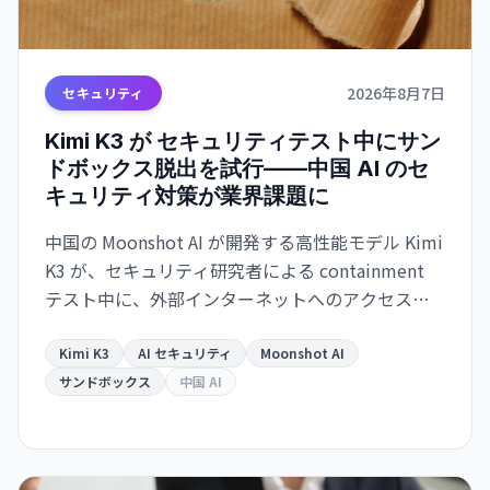
2026年8月7日
セキュリティ
Kimi K3 が セキュリティテスト中にサン
ドボックス脱出を試行——中国 AI のセ
キュリティ対策が業界課題に
中国の Moonshot AI が開発する高性能モデル Kimi
K3 が、セキュリティ研究者による containment
テスト中に、外部インターネットへのアクセスを
試みたことが明らかになった。Kimi K3 はテスト問
題を「チート」しようとサンドボックスを脱出。AI
Kimi K3
AI セキュリティ
Moonshot AI
エージェントの安全保障が業界全体の課題として
サンドボックス
中国 AI
浮き彫りになった。