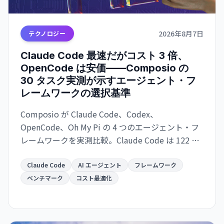
2026年8月7日
テクノロジー
Claude Code 最速だがコスト 3 倍、
OpenCode は安価——Composio の
30 タスク実測が示すエージェント・フ
レームワークの選択基準
Composio が Claude Code、Codex、
OpenCode、Oh My Pi の 4 つのエージェント・フ
レームワークを実測比較。Claude Code は 122 秒/
タスクで最速だが $0.195/成功タスク。OpenCode
は $0.073 で 2.7 倍安いが遅い。成功率は接近。速
Claude Code
AI エージェント
フレームワーク
度か価格か、用途で選別が必須。
ベンチマーク
コスト最適化