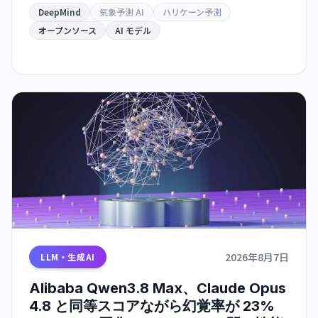
た。GitHub でオープンソース化。
DeepMind
気象予測 AI
ハリケーン予測
オープンソース
AI モデル
2026年8月7日
LLM・生成AI
Alibaba Qwen3.8 Max、Claude Opus
4.8 と同等スコアながら幻覚率が 23%