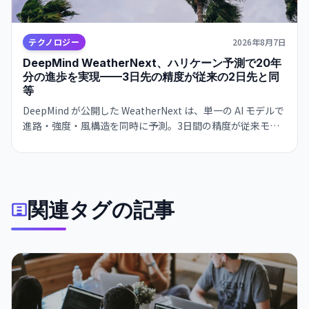
テクノロジー
2026年8月7日
DeepMind WeatherNext、ハリケーン予測で20年
分の進歩を実現——3日先の精度が従来の2日先と同
等
DeepMind が公開した WeatherNext は、単一の AI モデルで
進路・強度・風構造を同時に予測。3日間の精度が従来モデ
ルの2日間と同等で、過去20年の気象学的進歩10年分に相当
する精度向上を達成した。GitHub でオープンソース化。
関連タグの記事