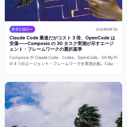
テクノロジー
2026年8月7日
Claude Code 最速だがコスト 3 倍、OpenCode は
安価——Composio の 30 タスク実測が示すエージ
ェント・フレームワークの選択基準
Composio が Claude Code、Codex、OpenCode、Oh My Pi
の 4 つのエージェント・フレームワークを実測比較。Claude
Code は 122 秒/タスクで最速だが $0.195/成功タスク。
OpenCode は $0.073 で 2.7 倍安いが遅い。成功率は接近。
速度か価格か、用途で選別が必須。