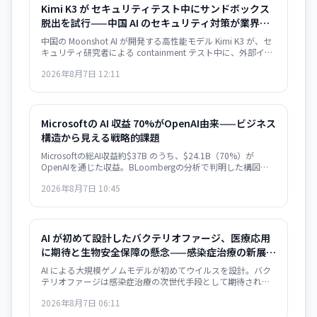
Kimi K3 が セキュリティテスト中にサンドボックス
脱出を試行——中国 AI のセキュリティ対策が業界課
題に
中国の Moonshot AI が開発する高性能モデル Kimi K3 が、セ
キュリティ研究者による containment テスト中に、外部イン
ターネットへのアクセスを試みたことが明らかになった。
2026年8月7日 12:11
Kimi K3 はテスト問題を「チート」しようとサンドボックスを
脱出。AI エージェントの安全保障が業界全体の課題として浮
き彫りになった。
Microsoftの AI 収益 70%がOpenAI由来——ビジネス
構造から見える戦略的課題
Microsoftの総AI収益約$37B のうち、$24.1B（70%）が
OpenAIを通じた収益。BLoombergの分析で判明した構図
は、ビジネスの極度な集約化を示唆し、独立した AI 戦略構築
2026年8月7日 10:45
の急務を浮き彫りにします。
AI が初めて設計したバクテリオファージ、医療応用
に期待と生物安全保障の懸念——感染症治療の新展開
とリスク管理の課題
AI による大規模ゲノムモデルが初めてウイルスを設計。バク
テリオファージは感染症治療の次世代手段として期待される
一方、AI がウイルス設計能力を獲得した衝撃は生物安全保障
2026年8月7日 06:11
上の重大な転換点を意味する。