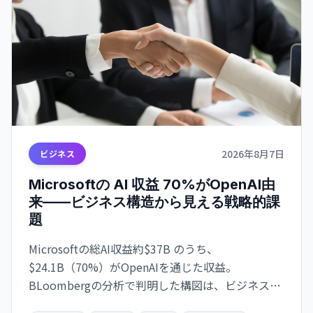
2026年8月7日
ビジネス
Microsoftの AI 収益 70%がOpenAI由
来——ビジネス構造から見える戦略的課
題
Microsoftの総AI収益約$37B のうち、
$24.1B（70%）がOpenAIを通じた収益。
BLoombergの分析で判明した構図は、ビジネスの
極度な集約化を示唆し、独立した AI 戦略構築の急