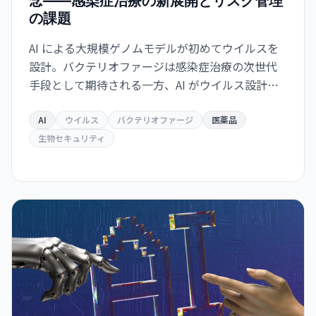
念——感染症治療の新展開とリスク管理
の課題
AI による大規模ゲノムモデルが初めてウイルスを
設計。バクテリオファージは感染症治療の次世代
手段として期待される一方、AI がウイルス設計能
力を獲得した衝撃は生物安全保障上の重大な転換
点を意味する。
AI
ウイルス
バクテリオファージ
医薬品
生物セキュリティ