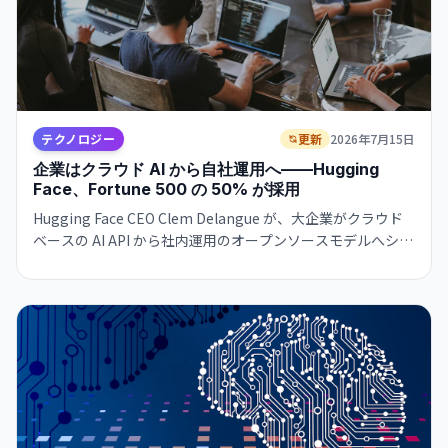
テクノロジー
更新
2026年7月15日
企業はクラウド AI から自社運用へ——Hugging
Face、Fortune 500 の 50% が採用
Hugging Face CEO Clem Delangue が、大企業がクラウド
ベースの AI API から社内運用のオープンソースモデルへシフ
トしていると指摘。GitHub のような AI 開発基盤が業界標準
に。