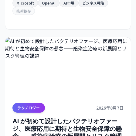
務を浮き彫りにします。
Microsoft
OpenAI
AI市場
ビジネス戦略
技術依存
2026年8月7日
テクノロジー
AI が初めて設計したバクテリオファー
ジ、医療応用に期待と生物安全保障の懸