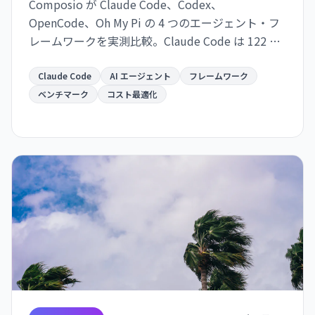
Composio が Claude Code、Codex、
OpenCode、Oh My Pi の 4 つのエージェント・フ
レームワークを実測比較。Claude Code は 122 秒/
タスクで最速だが $0.195/成功タスク。OpenCode
は $0.073 で 2.7 倍安いが遅い。成功率は接近。速
Claude Code
AI エージェント
フレームワーク
度か価格か、用途で選別が必須。
ベンチマーク
コスト最適化