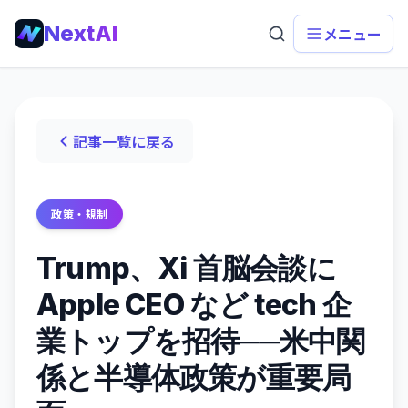
NextAI
メニュー
記事一覧に戻る
政策・規制
Trump、Xi 首脳会談に
Apple CEO など tech 企
業トップを招待──米中関
係と半導体政策が重要局