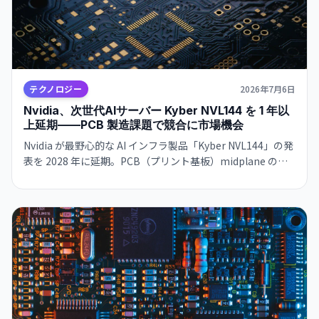
テクノロジー
2026年7月6日
Nvidia、次世代AIサーバー Kyber NVL144 を 1 年以
上延期——PCB 製造課題で競合に市場機会
Nvidia が最野心的な AI インフラ製品「Kyber NVL144」の発
表を 2028 年に延期。PCB（プリント基板）midplane の製
造欠陥が原因。供給チェーンの上流で大きな影響。AMD・
Google に市場機会が広がる。