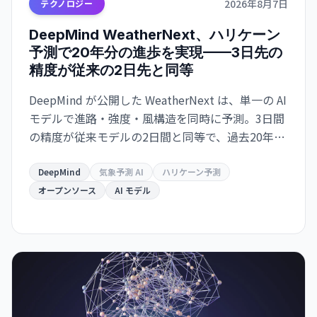
2026年8月7日
テクノロジー
DeepMind WeatherNext、ハリケーン
予測で20年分の進歩を実現——3日先の
精度が従来の2日先と同等
DeepMind が公開した WeatherNext は、単一の AI
モデルで進路・強度・風構造を同時に予測。3日間
の精度が従来モデルの2日間と同等で、過去20年の
気象学的進歩10年分に相当する精度向上を達成し
た。GitHub でオープンソース化。
DeepMind
気象予測 AI
ハリケーン予測
オープンソース
AI モデル