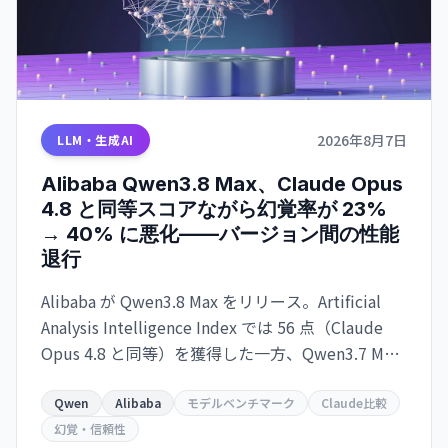
2026年8月7日
LLM・生成AI
Alibaba Qwen3.8 Max、Claude Opus
4.8 と同等スコアながら幻覚率が 23%
→ 40% に悪化——バージョン間の性能
退行
Alibaba が Qwen3.8 Max をリリース。Artificial
Analysis Intelligence Index では 56 点（Claude
Opus 4.8 と同等）を獲得した一方、Qwen3.7 Max
比で幻覚率が 23% から 40% に上昇。タスク当た
りのコスト効率も悪化し、実用性を疑問視する声
Qwen
Alibaba
モデルベンチマーク
Claude比較
も。
幻覚・信頼性