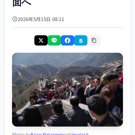
面へ
2026年5月15日 08:11
B
Photo by
Brian Matangelo
on
Unsplash