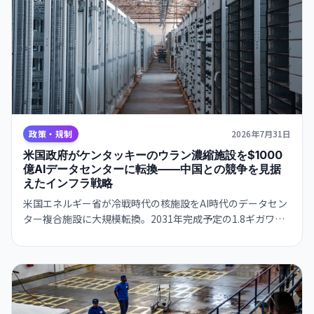
政策・規制
2026年7月31日
米国政府がケンタッキーのウラン濃縮施設を$1000
億AIデータセンターに転換——中国との競争を見据
えたインフラ戦略
米国エネルギー省が冷戦時代の核施設をAI時代のデータセン
ター複合施設に大規模転換。2031年完成予定の1.8ギガワッ
ト規模プロジェクトで、政府がAIインフラの国家戦略に本腰
を入れる。