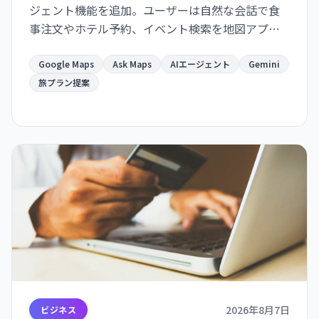
ジェント機能を追加。ユーザーは自然な会話で食
事注文やホテル予約、イベント検索を地図アプリ
から直接実行でき、Gmail・カレンダー連携で旅計
画がより便利になります。
Google Maps
Ask Maps
AIエージェント
Gemini
旅プラン提案
2026年8月7日
ビジネス