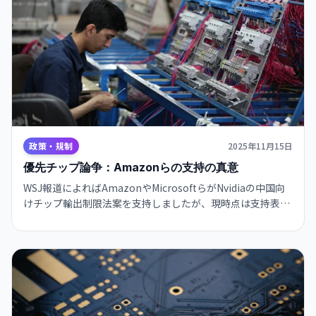
政策・規制
2025年11月15日
優先チップ論争：Amazonらの支持の真意
WSJ報道によればAmazonやMicrosoftらがNvidiaの中国向
けチップ輸出制限法案を支持しましたが、現時点は支持表明
のみで具体的な配分ルールは不明なため、議会審議と国際反
応に注目ください。