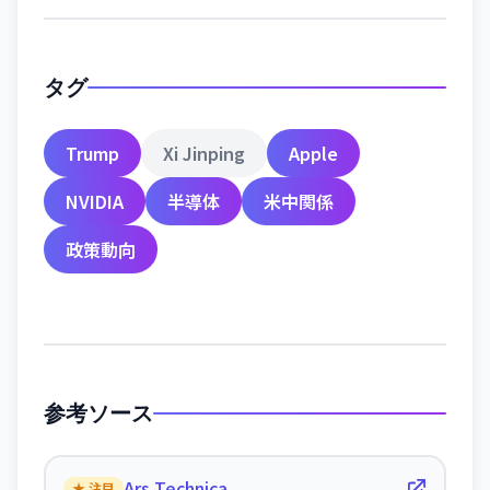
タグ
Trump
Xi Jinping
Apple
NVIDIA
半導体
米中関係
政策動向
参考ソース
Ars Technica
★ 注目