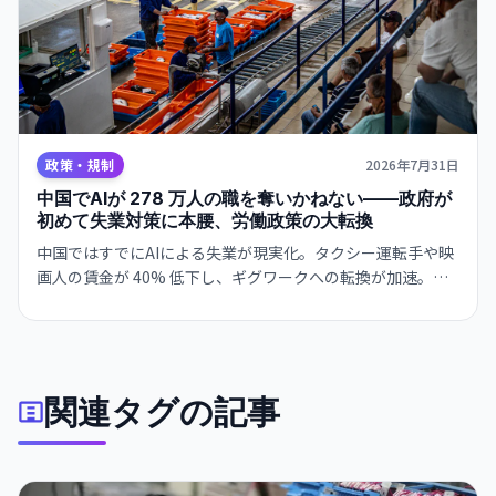
政策・規制
2026年7月31日
中国でAIが 278 万人の職を奪いかねない——政府が
初めて失業対策に本腰、労働政策の大転換
中国ではすでにAIによる失業が現実化。タクシー運転手や映
画人の賃金が 40% 低下し、ギグワークへの転換が加速。国
家主席は 7 月にAIを「共同繁栄の推進力」と位置付け、政府
は雇用創出と AI 融合の同時実現にかじを切った。
関連タグの記事