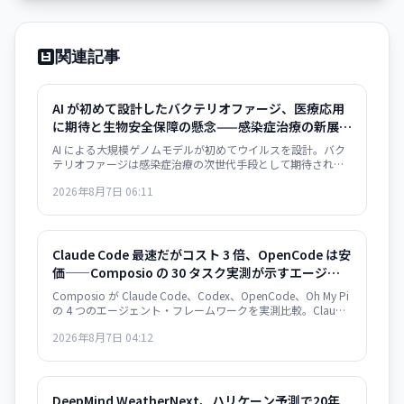
関連記事
AI が初めて設計したバクテリオファージ、医療応用
に期待と生物安全保障の懸念——感染症治療の新展開
とリスク管理の課題
AI による大規模ゲノムモデルが初めてウイルスを設計。バク
テリオファージは感染症治療の次世代手段として期待される
一方、AI がウイルス設計能力を獲得した衝撃は生物安全保障
2026年8月7日 06:11
上の重大な転換点を意味する。
Claude Code 最速だがコスト 3 倍、OpenCode は安
価——Composio の 30 タスク実測が示すエージェン
ト・フレームワークの選択基準
Composio が Claude Code、Codex、OpenCode、Oh My Pi
の 4 つのエージェント・フレームワークを実測比較。Claude
Code は 122 秒/タスクで最速だが $0.195/成功タスク。
2026年8月7日 04:12
OpenCode は $0.073 で 2.7 倍安いが遅い。成功率は接近。
速度か価格か、用途で選別が必須。
DeepMind WeatherNext、ハリケーン予測で20年