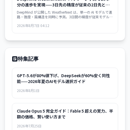
分の進歩を実現——3日先の精度が従来の2日先と同
等
DeepMind が公開した WeatherNext は、単一の AI モデルで進
路・強度・風構造を同時に予測。3日間の精度が従来モデルの
2日間と同等で、過去20年の気象学的進歩10年分に相当する
2026年8月7日 04:12
精度向上を達成した。GitHub でオープンソース化。
特集記事
GPT-5.6が80%値下げ、DeepSeekが60%安く同性
能——2026年夏のAIモデル選択ガイド
2026年8月1日
Claude Opus 5 完全ガイド：Fable 5 超えの実力、半
額の価格、賢い使い方まで
2026年7月25日