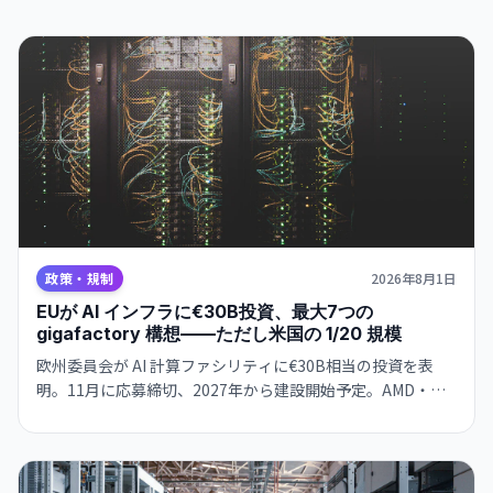
政策・規制
2026年8月1日
EUが AI インフラに€30B投資、最大7つの
gigafactory 構想——ただし米国の 1/20 規模
欧州委員会が AI 計算ファシリティに€30B相当の投資を表
明。11月に応募締切、2027年から建設開始予定。AMD・
Nvidia・Qualcomm とハード確保で合意。