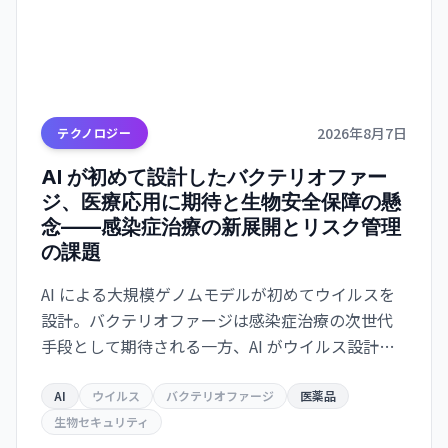
2026年8月7日
テクノロジー
AI が初めて設計したバクテリオファー
ジ、医療応用に期待と生物安全保障の懸
念——感染症治療の新展開とリスク管理
の課題
AI による大規模ゲノムモデルが初めてウイルスを
設計。バクテリオファージは感染症治療の次世代
手段として期待される一方、AI がウイルス設計能
力を獲得した衝撃は生物安全保障上の重大な転換
点を意味する。
AI
ウイルス
バクテリオファージ
医薬品
生物セキュリティ