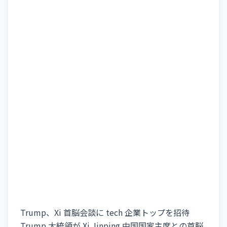
Trump、Xi 首脳会談に tech 企業トップを招待
Trump 大統領が Xi Jinping 中国国家主席との首脳