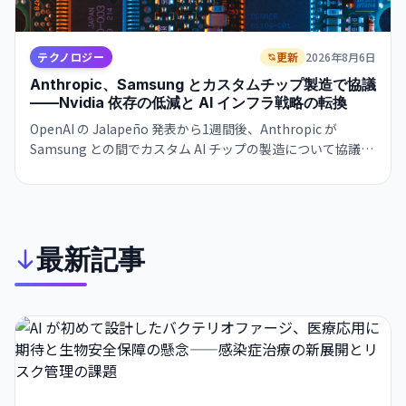
テクノロジー
更新
2026年8月6日
Anthropic、Samsung とカスタムチップ製造で協議
——Nvidia 依存の低減と AI インフラ戦略の転換
OpenAI の Jalapeño 発表から1週間後、Anthropic が
Samsung との間でカスタム AI チップの製造について協議中
であることが明らかになった。チップエンジニアの採用も進
みており、AI 企業のインフラ自給戦略が急速に進展してい
る。
最新記事