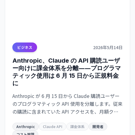
2026年5月14日
ビジネス
Anthropic、Claude の API 購読ユーザ
ー向けに課金体系を分離――プログラマ
ティック使用は 6 月 15 日から正規料金
に
Anthropic が 6 月 15 日から Claude 購読ユーザー
のプログラマティック API 使用を分離します。従来
の購読に含まれていた API アクセスを、月額クレ
ジット制度に変更。Pro は月 $20、Max は $100〜
$200 の新規クレジット枠から課金され、開発者・
Anthropic
Claude API
課金体系
開発者
コスト管理