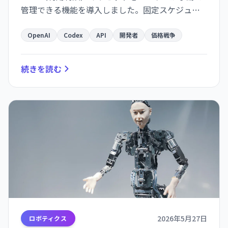
管理できる機能を導入しました。固定スケジュー
ルのリセット待ちが不要になり、開発者の効率が
向上する一方で、AI コーディング市場での競争を
OpenAI
Codex
API
開発者
価格戦争
強化する戦略の一環でもあります。
続きを読む
2026年5月27日
ロボティクス