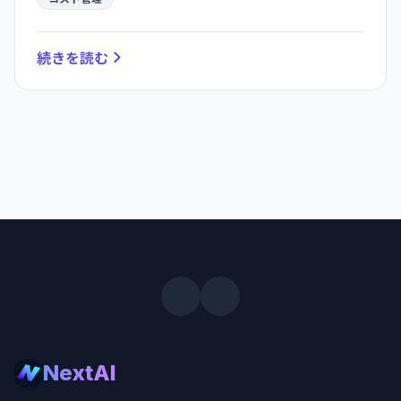
企業のコスト体系が大きく変わります。
続きを読む
NextAI