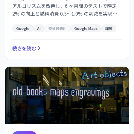
アルゴリズムを改善し、6 ヶ月間のテストで時速
2% の向上と燃料消費 0.5〜1.0% の削減を実現。
ピーク時間帯で 0.5% の改善を確認し、年間数千ト
ンの CO2e 削減の可能性を示唆。
Google
AI
交通最適化
Google Maps
環境
続きを読む