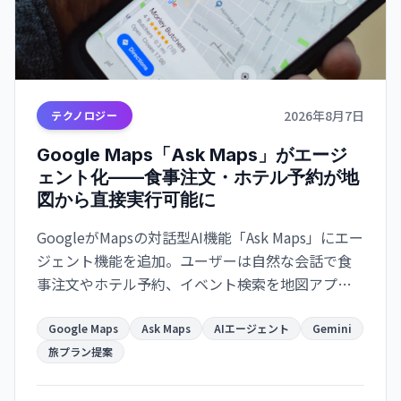
2026年8月7日
テクノロジー
Google Maps「Ask Maps」がエージ
ェント化——食事注文・ホテル予約が地
図から直接実行可能に
GoogleがMapsの対話型AI機能「Ask Maps」にエー
ジェント機能を追加。ユーザーは自然な会話で食
事注文やホテル予約、イベント検索を地図アプリ
から直接実行でき、Gmail・カレンダー連携で旅計
画がより便利になります。
Google Maps
Ask Maps
AIエージェント
Gemini
旅プラン提案