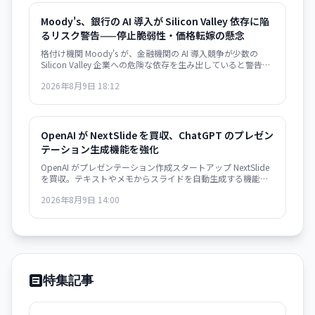
Moody's、銀行の AI 導入が Silicon Valley 依存に陥
るリスク警告——停止脆弱性・価格転嫁の懸念
格付け機関 Moody's が、金融機関の AI 導入競争が少数の
Silicon Valley 企業への危険な依存を生み出していると警告。
大規模停止やベンダーによる価格戦略の変更に脆弱な構造が
2026年8月9日 18:12
形成されつつあり、金融システムのリスク要因になり得ると
指摘した。
OpenAI が NextSlide を買収、ChatGPT のプレゼン
テーション生成機能を強化
OpenAI がプレゼンテーション作成スタートアップ NextSlide
を買収。テキストやメモからスライドを自動生成する機能が
ChatGPT に統合されます。
2026年8月9日 14:00
特集記事