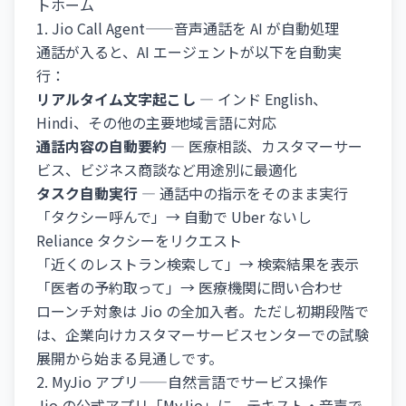
トホーム
1. Jio Call Agent——音声通話を AI が自動処理
通話が入ると、AI エージェントが以下を自動実
行：
リアルタイム文字起こし
— インド English、
Hindi、その他の主要地域言語に対応
通話内容の自動要約
— 医療相談、カスタマーサー
ビス、ビジネス商談など用途別に最適化
タスク自動実行
— 通話中の指示をそのまま実行
「タクシー呼んで」→ 自動で Uber ないし
Reliance タクシーをリクエスト
「近くのレストラン検索して」→ 検索結果を表示
「医者の予約取って」→ 医療機関に問い合わせ
ローンチ対象は Jio の全加入者。ただし初期段階で
は、企業向けカスタマーサービスセンターでの試験
展開から始まる見通しです。
2. MyJio アプリ——自然言語でサービス操作
Jio の公式アプリ「MyJio」に、テキスト・音声で