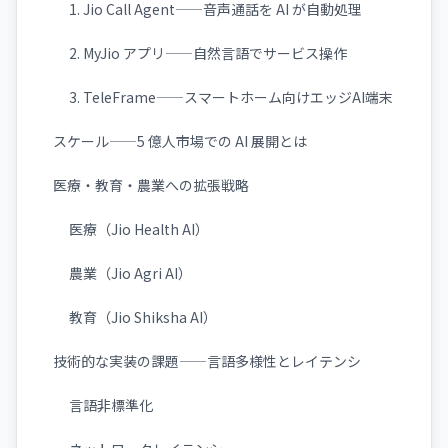
1. Jio Call Agent——音声通話を AI が自動処理
2. MyJio アプリ——自然言語でサービス操作
3. TeleFrame——スマートホーム向けエッジAI端末
スケール——5 億人市場での AI 展開とは
医療・教育・農業への拡張戦略
医療（Jio Health AI）
農業（Jio Agri AI）
教育（Jio Shiksha AI）
技術的な実装の課題——言語多様性とレイテンシ
言語非標準化