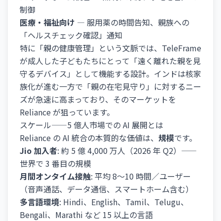
制御
医療・福祉向け
— 服用薬の時間告知、親族への
「ヘルスチェック確認」通知
特に「親の健康管理」という文脈では、TeleFrame
が成人した子どもたちにとって「遠く離れた親を見
守るデバイス」として機能する設計。インドは核家
族化が進む一方で「親の在宅見守り」に対するニー
ズが急速に高まっており、そのマーケットを
Reliance が狙っています。
スケール——5 億人市場での AI 展開とは
Reliance の AI 統合の本質的な価値は、
規模
です。
Jio 加入者
: 約 5 億 4,000 万人（2026 年 Q2）——
世界で 3 番目の規模
月間オンタイム接触
: 平均 8～10 時間／ユーザー
（音声通話、データ通信、スマートホーム含む）
多言語環境
: Hindi、English、Tamil、Telugu、
Bengali、Marathi など 15 以上の言語