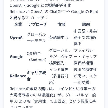
OpenAI・Google との戦略的差別化
Reliance が OpenAI の ChatGPT や Google の Bard
と異なるアプローチ：
企業
アプローチ
市場
課題
多言語・非英
グローバル
OpenAI
英語圏中心
語圏での精度
一元モデル
低下
グローバル、
プライバシ
OS 統合
Google
ただしウェブ
ー・キャリア
（Android）
検索優先
関係が複雑
インド優先
技術的複雑性
キャリア統
Reliance
（多言語対
が高い、スケ
合
応）
ールが難
Reliance の戦略の賭けは、「インドという単一の
大規模市場での AI 最適化」が、グローバルな一般
用 AI よりも「実用性」で上回る、という仮説に基
づいています。