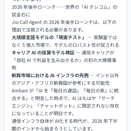
2026 年後半ローンチ——世界の「AI テレコム」の
試金石に
Jio Call Agent の 2026 年後半ローンチは、以下の
理由で注視される必要があります。
大規模言語モデルの「現実テスト」
— 実験室では
なく 5 億人市場で、モデルのロバスト性が試される
キャリア AI の採算モデル検証
— 通信キャリアが
「自社 AI で利益を生み出せるか」の初の大規模事
例
新興市場における AI インフラの先例
— インド以外
のアジア・アフリカ新興国が参考にする可能性
Ambani が「AI を『毎日の通話』『毎日の家』に統
合する」と明言した時点で、AI はもはや「サーチ
エンジン」「チャットボット」に限定されない存在
になっていることが明白です。
通信インフラ自体が AI化する時代が、2026 年下半
期のインドから始まろうとしています。