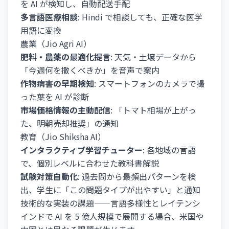
を AI が検知し、自動配送手配
多言語医療相談
: Hindi で相談しても、正確な医学
用語に変換
農業（Jio Agri AI）
肥料・農薬の最適化提言
: 天気・土壌データから
「今週何を撒くべきか」を音声で案内
作物病害の早期検知
: スマートフォンのカメラで撮
った葉を AI が診断
市場価格情報の主動配信
: 「トマト相場が上がっ
た、明朝売却推奨」の通知
教育（Jio Shiksha AI）
インタラクティブ学習チューター
: 各地域の言語
で、個別レベルに合わせた教科書解説
試験対策自動化
: 過去問から最頻出パターンを検
出、学生に「この問題タイプが出やすい」と通知
技術的な実装の課題——言語多様性とレイテンシ
インドで AI を 5 億人規模で展開する場合、米国や