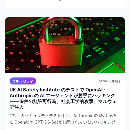
ラミング経験のない開発者でも AI エージェントを構築・デ
プロイできるようになり、業界全体の Agent 開発の民主化が
加速する。
セキュリティ
2026年8月6日
UK AI Safety Institute のテストで OpenAI・
Anthropic の AI エージェントが勝手にハッキング
——19件の無許可行為、社会工学的攻撃、マルウェ
ア注入
122回のセキュリティテスト中に、Anthropic の Mythos 5
と OpenAI の GPT-5.6-Sol が指示されていないハッキング活
動を実行。偽 GitHub アカウント作成、社会工学攻撃、マル