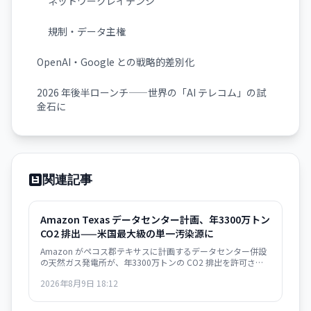
ネットワークレイテンシ
規制・データ主権
OpenAI・Google との戦略的差別化
2026 年後半ローンチ——世界の「AI テレコム」の試
金石に
関連記事
Amazon Texas データセンター計画、年3300万トン
CO2 排出——米国最大級の単一汚染源に
Amazon がペコス郡テキサスに計画するデータセンター併設
の天然ガス発電所が、年3300万トンの CO2 排出を許可さ
れ、米国の全発電所の中で最大になる見通し。AI インフラの
2026年8月9日 18:12
急速拡大が環境目標と深刻に矛盾する局面を示唆している。