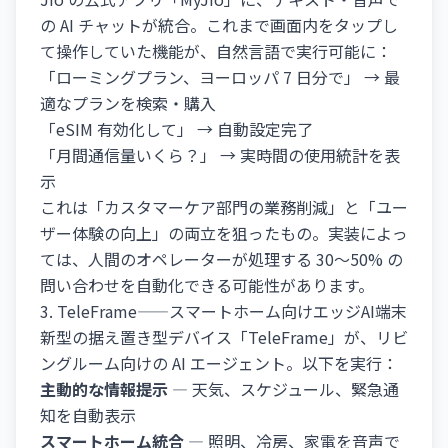
の AI チャットが統合。これまで画面内をタップし
て操作していた機能が、自然言語で実行可能に：
「ローミングプラン、ヨーロッパ 7 日分で」 → 最
適なプランを検索・購入
「eSIM 有効化して」 → 自動設定完了
「月間通信量いくら？」 → 実時間の使用統計を表
示
これは「カスタマーケア部門の業務削減」と「ユー
ザー体験の向上」の両立を狙ったもの。実装によっ
ては、人間のオペレーターが処理する 30～50% の
問い合わせを自動化できる可能性があります。
3. TeleFrame——スマートホーム向けエッジAI端末
新型の据え置き型デバイス「TeleFrame」が、リビ
ングルーム向けの AI エージェント。以下を実行：
主動的な情報提示
— 天気、スケジュール、緊急通
知を自動表示
スマートホーム統合
— 照明、冷房、家電を音声で