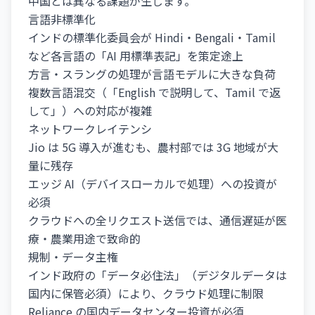
中国とは異なる課題が生じます。
言語非標準化
インドの標準化委員会が Hindi・Bengali・Tamil
など各言語の「AI 用標準表記」を策定途上
方言・スラングの処理が言語モデルに大きな負荷
複数言語混交（「English で説明して、Tamil で返
して」）への対応が複雑
ネットワークレイテンシ
Jio は 5G 導入が進むも、農村部では 3G 地域が大
量に残存
エッジ AI（デバイスローカルで処理）への投資が
必須
クラウドへの全リクエスト送信では、通信遅延が医
療・農業用途で致命的
規制・データ主権
インド政府の「データ必住法」（デジタルデータは
国内に保管必須）により、クラウド処理に制限
Reliance の国内データセンター投資が必須