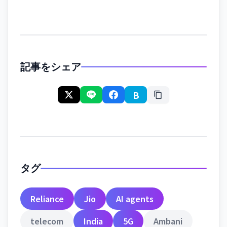
記事をシェア
B
タグ
Reliance
Jio
AI agents
telecom
India
5G
Ambani