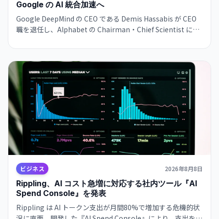
Google の AI 統合加速へ
Google DeepMind の CEO である Demis Hassabis が CEO
職を退任し、Alphabet の Chairman・Chief Scientist に転
じます。新 CEO には CTO の Koray Kavukcuoglu が就任。
Google の AI 戦略が実務と長期展望で分離される大きな人事
変更です。
ビジネス
2026年8月8日
Rippling、AI コスト急増に対応する社内ツール『AI
Spend Console』を発表
Rippling は AI トークン支出が月間80%で増加する危機的状
況に直面。開発した『AI Spend Console』により、支出を給