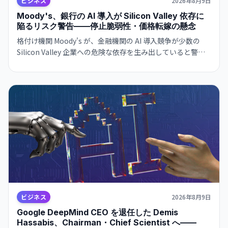
ビジネス
2026年8月9日
Moody's、銀行の AI 導入が Silicon Valley 依存に
陥るリスク警告——停止脆弱性・価格転嫁の懸念
格付け機関 Moody's が、金融機関の AI 導入競争が少数の
Silicon Valley 企業への危険な依存を生み出していると警
告。大規模停止やベンダーによる価格戦略の変更に脆弱な構
造が形成されつつあり、金融システムのリスク要因になり得
ると指摘した。
ビジネス
2026年8月9日
Google DeepMind CEO を退任した Demis
Hassabis、Chairman・Chief Scientist へ——