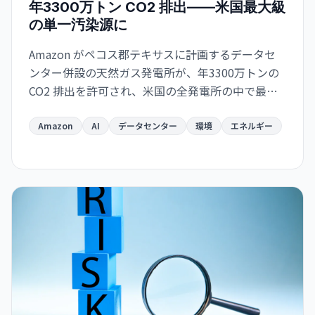
年3300万トン CO2 排出——米国最大級
の単一汚染源に
Amazon がペコス郡テキサスに計画するデータセ
ンター併設の天然ガス発電所が、年3300万トンの
CO2 排出を許可され、米国の全発電所の中で最大
になる見通し。AI インフラの急速拡大が環境目標
と深刻に矛盾する局面を示唆している。
Amazon
AI
データセンター
環境
エネルギー