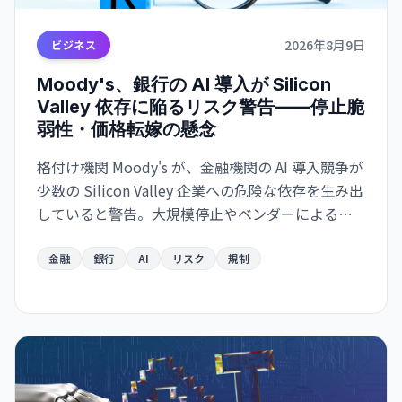
2026年8月9日
ビジネス
Moody's、銀行の AI 導入が Silicon
Valley 依存に陥るリスク警告——停止脆
弱性・価格転嫁の懸念
格付け機関 Moody's が、金融機関の AI 導入競争が
少数の Silicon Valley 企業への危険な依存を生み出
していると警告。大規模停止やベンダーによる価
格戦略の変更に脆弱な構造が形成されつつあり、
金融システムのリスク要因になり得ると指摘し
金融
銀行
AI
リスク
規制
た。