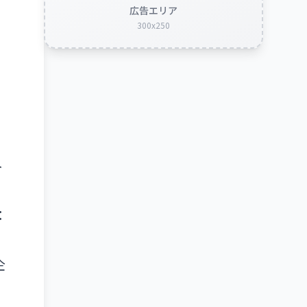
広告エリア
300x250
ト
：
企