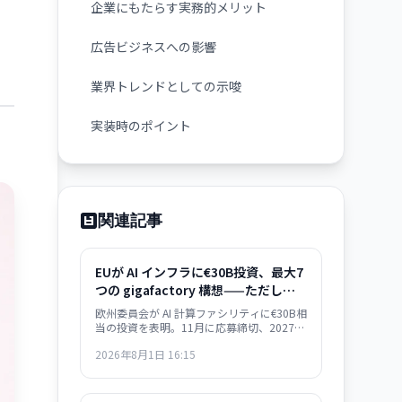
企業にもたらす実務的メリット
広告ビジネスへの影響
業界トレンドとしての示唆
実装時のポイント
関連記事
EUが AI インフラに€30B投資、最大7
つの gigafactory 構想——ただし米
国の 1/20 規模
欧州委員会が AI 計算ファシリティに€30B相
当の投資を表明。11月に応募締切、2027年
から建設開始予定。AMD・Nvidia・
2026年8月1日 16:15
Qualcomm とハード確保で合意。