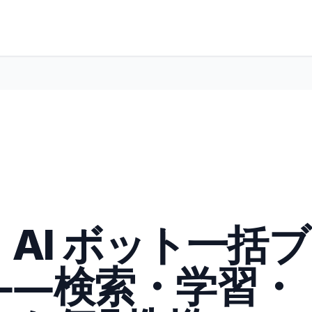
re、AI ボット一括ブ
――検索・学習・