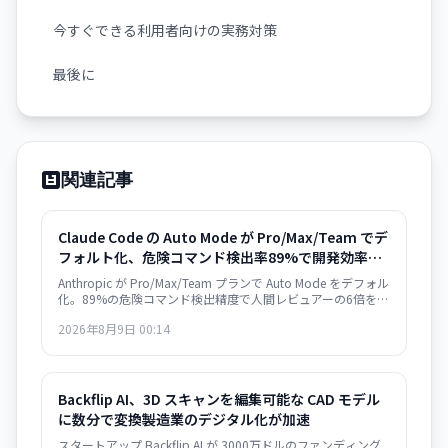
今すぐできる利用者向けの実務対策
最後に
関連記事
Claude Code の Auto Mode が Pro/Max/Team でデ
フォルト化、危険コマンド検出率89%で開発効率
25%向上
Anthropic が Pro/Max/Team プランで Auto Mode をデフォル
化。89%の危険コマンド検出精度で人間レビュアーの6倍を実
現。8月14日実装。
2026年8月9日 00:14
Backflip AI、3D スキャンを編集可能な CAD モデル
に数分で変換――製造業のデジタル化が加速
スタートアップ Backflip AI が 3000万ドルのファンディング