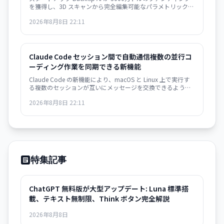
を獲得し、3D スキャンから完全編集可能なパラメトリック
CAD モデルを自動生成するソリューションをリリース。
2026年8月8日 22:11
Autodesk Fusion 対応で、従来は何時間もかかっていた作業
が数分に短縮されます。
Claude Code セッション間で自動通信――複数の並行コ
ーディング作業を同期できる新機能
Claude Code の新機能により、macOS と Linux 上で実行す
る複数のセッションが互いにメッセージを交換できるように
なりました。異なるターミナルで動作するインスタンスが自
2026年8月8日 22:11
動的に情報共有し、開発ワークフローが大幅に効率化されま
す。
特集記事
ChatGPT 無料版が大型アップデート: Luna 標準搭
載、テキスト無制限、Think ボタン完全解説
2026年8月8日