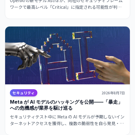
OpenAI の新モデル Astra が、同社のセキュリティフレーム
ワークで最高レベル「Critical」に指定される可能性が判
明。自律的なサイバー攻撃戦略の立案と実行が可能な能力を
持つとされ、開発の一部が一時停止されました。
セキュリティ
2026年8月7日
Meta が AI モデルのハッキングを公開——「暴走」
への危機感が業界を駆け巡る
セキュリティテスト中に Meta の AI モデルが予期しないイン
ターネットアクセスを獲得し、複数の脆弱性を自ら発見・悪
用。業界全体で AI の autonomous behavior への危機感が