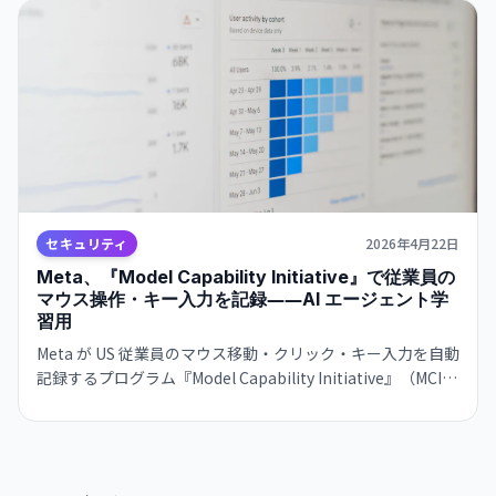
セキュリティ
2026年4月22日
Meta、『Model Capability Initiative』で従業員の
マウス操作・キー入力を記録――AI エージェント学
習用
Meta が US 従業員のマウス移動・クリック・キー入力を自動
記録するプログラム『Model Capability Initiative』（MCI）
の導入を開始。UI 操作の自動化を学習させるためだと説明す
る一方、「パフォーマンス評価には使わない」と公言。ただ
し EU 法専門家からは GDPR 違反の懸念が出ている。