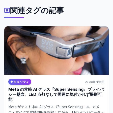
して浮き彫りになった。
関連タグの記事
セキュリティ
2026年7月9日
Meta の常時 AI グラス『Super Sensing』プライバ
シー懸念、LED 点灯なしで周囲に気付かれず撮影可
能
Meta がテスト中の AI グラス『Super Sensing』は、カメ
ラ・マイクで常時周囲を記録しながら、LED インジケータが