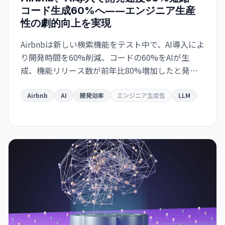
コード生成60%へ――エンジニア生産
性の劇的向上を実現
Airbnbは新しい検索機能をテスト中で、AI導入によ
り開発時間を60%削減、コードの60%をAIが生
成、機能リリース数が前年比80%増加したと発表
しました。
Airbnb
AI
開発効率
エンジニア生産性
LLM