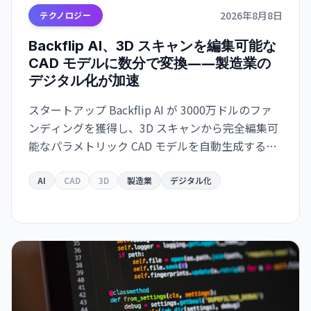
2026年8月8日
テクノロジー
Backflip AI、3D スキャンを編集可能な
CAD モデルに数分で変換――製造業の
デジタル化が加速
スタートアップ Backflip AI が 3000万ドルのファ
ンディングを獲得し、3D スキャンから完全編集可
能なパラメトリック CAD モデルを自動生成するソ
リューションをリリース。Autodesk Fusion 対応
で、従来は何時間もかかっていた作業が数分に短
AI
CAD
3D
製造業
デジタル化
縮されます。