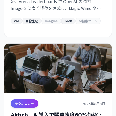
始。Arena Leaderboards で OpenAI の GPT-
Image-2 に次ぐ順位を達成し、Magic Wand や
Multi-Ref Editing などの高度な編集ツールを備え
ている。Grok で即利用可能、API は近日提供予
xAI
画像生成
Imagine
Grok
AI編集ツール
定。
2026年8月8日
テクノロジー
Airbnb、AI導入で開発速度60%短縮・