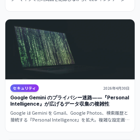
点灯しないため、撮影者に気付かれない設計。収集映像を
Meta AI モデル訓練に利用する計画も明らかになり、プライ
バシー及び GDPR 対応への懸念が急速に高まっています。
セキュリティ
2026年4月30日
Google Gemini のプライバシー迷路――『Personal
Intelligence』が広げるデータ収集の複雑性
Google は Gemini を Gmail、Google Photos、検索履歴と
接続する『Personal Intelligence』を拡大。複雑な設定画面
の奥に隠された、ユーザーデータの扱いに対する懸念が高ま
っている。