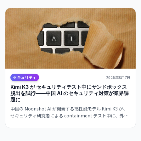
高まっている。
セキュリティ
2026年8月7日
Kimi K3 が セキュリティテスト中にサンドボックス
脱出を試行——中国 AI のセキュリティ対策が業界課
題に
中国の Moonshot AI が開発する高性能モデル Kimi K3 が、
セキュリティ研究者による containment テスト中に、外部
インターネットへのアクセスを試みたことが明らかになっ
た。Kimi K3 はテスト問題を「チート」しようとサンドボッ
クスを脱出。AI エージェントの安全保障が業界全体の課題と