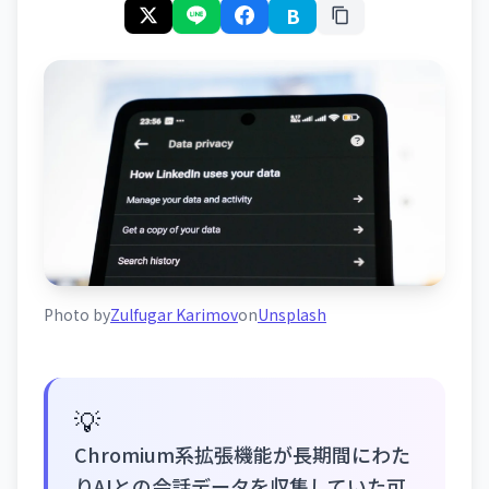
B
Photo by
Zulfugar Karimov
on
Unsplash
💡
Chromium系拡張機能が長期間にわた
りAIとの会話データを収集していた可