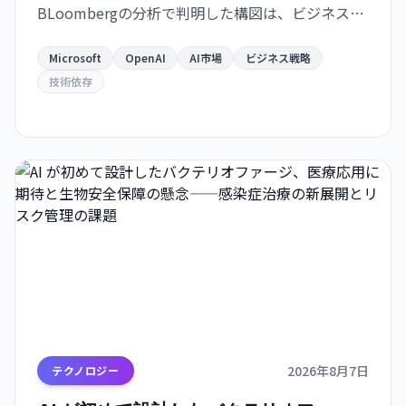
BLoombergの分析で判明した構図は、ビジネスの
極度な集約化を示唆し、独立した AI 戦略構築の急
務を浮き彫りにします。
Microsoft
OpenAI
AI市場
ビジネス戦略
技術依存
2026年8月7日
テクノロジー