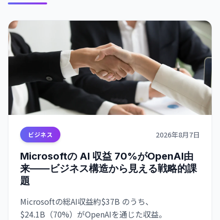
2026年8月7日
ビジネス
Microsoftの AI 収益 70%がOpenAI由
来——ビジネス構造から見える戦略的課
題
Microsoftの総AI収益約$37B のうち、
$24.1B（70%）がOpenAIを通じた収益。