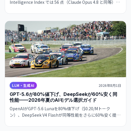
Intelligence Index では 56 点（Claude Opus 4.8 と同等）を
獲得した一方、Qwen3.7 Max 比で幻覚率が 23% から 40%
に上昇。タスク当たりのコスト効率も悪化し、実用性を疑問
視する声も。
LLM・生成AI
2026年8月1日
GPT-5.6が80%値下げ、DeepSeekが60%安く同
性能——2026年夏のAIモデル選択ガイド
OpenAIがGPT-5.6 Lunaを80%値下げ（$0.20/Mトーク
ン）、DeepSeek V4 Flashが同等性能をさらに60%安く提供
——AI API料金が激変した2026年夏、開発コストを最大85%
削減できるモデル選択の実践ガイド。