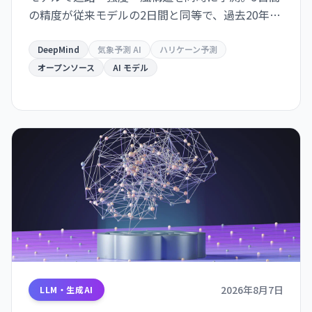
の精度が従来モデルの2日間と同等で、過去20年の
気象学的進歩10年分に相当する精度向上を達成し
た。GitHub でオープンソース化。
DeepMind
気象予測 AI
ハリケーン予測
オープンソース
AI モデル
2026年8月7日
LLM・生成AI