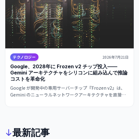
テクノロジー
2026年7月21日
Google、2028年に Frozen v2 チップ投入——
Gemini アーキテクチャをシリコンに組み込んで推論
コストを革命化
Google が開発中の専用サーバーチップ『Frozen v2』は、
Gemini のニューラルネットワークアーキテクチャを直接ハ
ードウェアに実装。現行の TPU 比で6～10倍の推論効率を実
現し、OpenAI・Anthropic との AI インフラ競争の構図を大
きく変える可能性がある。
最新記事