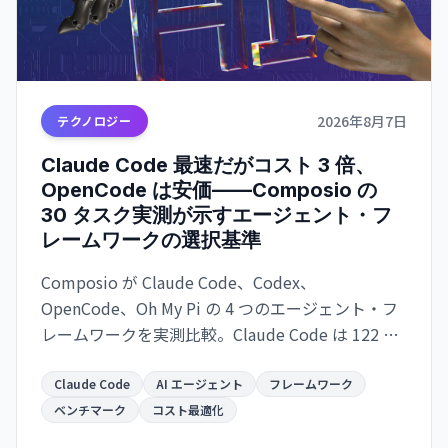
2026年8月7日
テクノロジー
Claude Code 最速だがコスト 3 倍、
OpenCode は安価——Composio の
30 タスク実測が示すエージェント・フ
レームワークの選択基準
Composio が Claude Code、Codex、
OpenCode、Oh My Pi の 4 つのエージェント・フ
レームワークを実測比較。Claude Code は 122 秒/
タスクで最速だが $0.195/成功タスク。OpenCode
は $0.073 で 2.7 倍安いが遅い。成功率は接近。速
Claude Code
AI エージェント
フレームワーク
度か価格か、用途で選別が必須。
ベンチマーク
コスト最適化