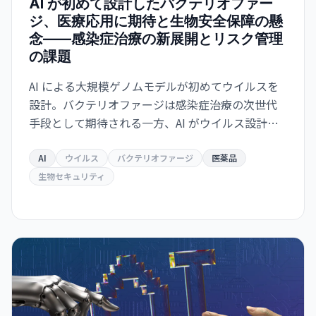
AI が初めて設計したバクテリオファー
ジ、医療応用に期待と生物安全保障の懸
念——感染症治療の新展開とリスク管理
の課題
AI による大規模ゲノムモデルが初めてウイルスを
設計。バクテリオファージは感染症治療の次世代
手段として期待される一方、AI がウイルス設計能
力を獲得した衝撃は生物安全保障上の重大な転換
点を意味する。
AI
ウイルス
バクテリオファージ
医薬品
生物セキュリティ