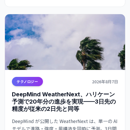
2026年8月7日
テクノロジー
DeepMind WeatherNext、ハリケーン
予測で20年分の進歩を実現——3日先の
精度が従来の2日先と同等
DeepMind が公開した WeatherNext は、単一の AI
モデルで進路・強度・風構造を同時に予測。3日間