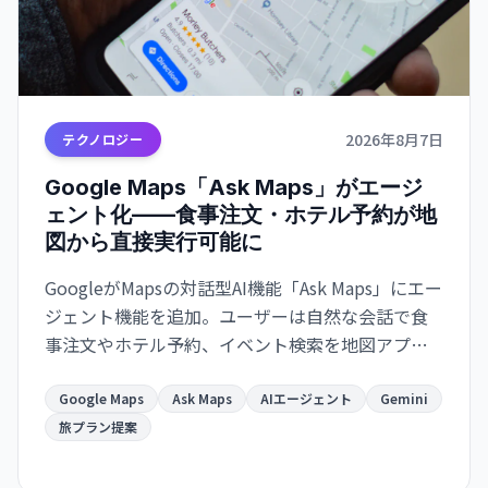
2026年8月7日
テクノロジー
Google Maps「Ask Maps」がエージ
ェント化——食事注文・ホテル予約が地
図から直接実行可能に
GoogleがMapsの対話型AI機能「Ask Maps」にエー
ジェント機能を追加。ユーザーは自然な会話で食
事注文やホテル予約、イベント検索を地図アプリ
から直接実行でき、Gmail・カレンダー連携で旅計
画がより便利になります。
Google Maps
Ask Maps
AIエージェント
Gemini
旅プラン提案