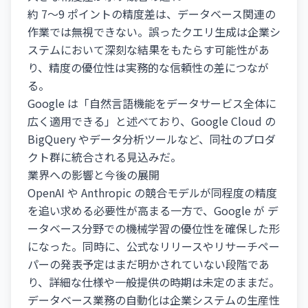
約 7～9 ポイントの精度差は、データベース関連の
作業では無視できない。誤ったクエリ生成は企業シ
ステムにおいて深刻な結果をもたらす可能性があ
り、精度の優位性は実務的な信頼性の差につなが
る。
Google は「自然言語機能をデータサービス全体に
広く適用できる」と述べており、Google Cloud の
BigQuery やデータ分析ツールなど、同社のプロダ
クト群に統合される見込みだ。
業界への影響と今後の展開
OpenAI や Anthropic の競合モデルが同程度の精度
を追い求める必要性が高まる一方で、Google が デ
ータベース分野での機械学習の優位性を確保した形
になった。同時に、公式なリリースやリサーチペー
パーの発表予定はまだ明かされていない段階であ
り、詳細な仕様や一般提供の時期は未定のままだ。
データベース業務の自動化は企業システムの生産性