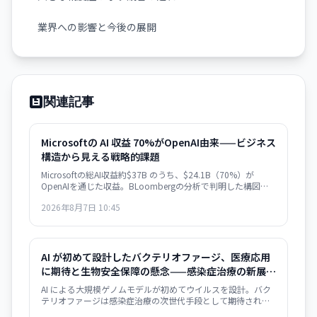
業界への影響と今後の展開
関連記事
Microsoftの AI 収益 70%がOpenAI由来——ビジネス
構造から見える戦略的課題
Microsoftの総AI収益約$37B のうち、$24.1B（70%）が
OpenAIを通じた収益。BLoombergの分析で判明した構図
は、ビジネスの極度な集約化を示唆し、独立した AI 戦略構築
2026年8月7日 10:45
の急務を浮き彫りにします。
AI が初めて設計したバクテリオファージ、医療応用
に期待と生物安全保障の懸念——感染症治療の新展開
とリスク管理の課題
AI による大規模ゲノムモデルが初めてウイルスを設計。バク
テリオファージは感染症治療の次世代手段として期待される
一方、AI がウイルス設計能力を獲得した衝撃は生物安全保障