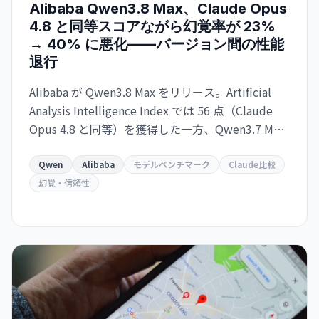
Alibaba Qwen3.8 Max、Claude Opus
4.8 と同等スコアながら幻覚率が 23%
→ 40% に悪化——バージョン間の性能
退行
Alibaba が Qwen3.8 Max をリリース。Artificial
Analysis Intelligence Index では 56 点（Claude
Opus 4.8 と同等）を獲得した一方、Qwen3.7 Max
比で幻覚率が 23% から 40% に上昇。タスク当た
りのコスト効率も悪化し、実用性を疑問視する声
Qwen
Alibaba
モデルベンチマーク
Claude比較
も。
幻覚・信頼性