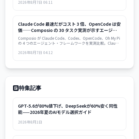
2026年8月7日 06:11
上の重大な転換点を意味する。
Claude Code 最速だがコスト 3 倍、OpenCode は安
価——Composio の 30 タスク実測が示すエージェン
ト・フレームワークの選択基準
Composio が Claude Code、Codex、OpenCode、Oh My Pi
の 4 つのエージェント・フレームワークを実測比較。Claude
Code は 122 秒/タスクで最速だが $0.195/成功タスク。
2026年8月7日 04:12
OpenCode は $0.073 で 2.7 倍安いが遅い。成功率は接近。
速度か価格か、用途で選別が必須。
特集記事
GPT-5.6が80%値下げ、DeepSeekが60%安く同性
能——2026年夏のAIモデル選択ガイド
2026年8月1日