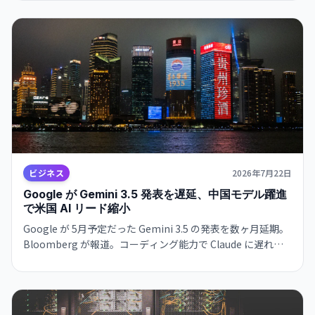
ぐが、確率ベースの LLM への移行に対する信頼性の懸念が
浮上。
ビジネス
2026年7月22日
Google が Gemini 3.5 発表を遅延、中国モデル躍進
で米国 AI リード縮小
Google が 5月予定だった Gemini 3.5 の発表を数ヶ月延期。
Bloomberg が報道。コーディング能力で Claude に遅れを
取っており、能力改善に注力。一方、中国の Kimi K3 など新
型オープンウェイトモデルが躍進し、業界の勢力図が急速に
変化。