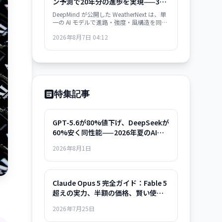
ン予測で20年分の進歩を実現——3日
先の精度が従来の2日先と同等
DeepMind が公開した WeatherNext は、単
一の AI モデルで進路・強度・風構造を同時
に予測。3日間の精度が従来モデルの2日間
2026年8月7日 04:12
と同等で、過去20年の気象学的進歩10年分
に相当する精度向上を達成した。GitHub で
オープンソース化。
特集記事
GPT-5.6が80%値下げ、DeepSeekが
60%安く同性能——2026年夏のAIモ
デル選択ガイド
2026年8月1日
Claude Opus 5 完全ガイド：Fable 5
超えの実力、半額の価格、賢い使い
方まで
2026年7月25日