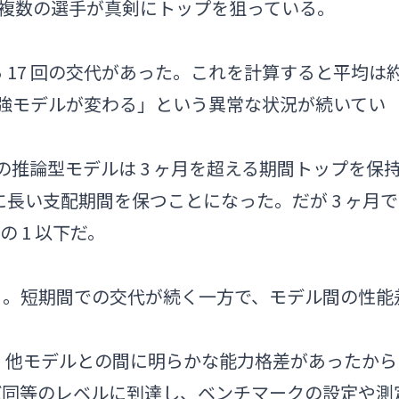
め、複数の選手が真剣にトップを狙っている。
ってから 17 回の交代があった。これを計算すると平均は
界最強モデルが変わる」という異常な状況が続いてい
。同社の推論型モデルは 3 ヶ月を超える期間トップを保
目に長い支配期間を保つことになった。だが 3 ヶ月で
分の 1 以下だ。
る。短期間での交代が続く一方で、モデル間の性能
由は、他モデルとの間に明らかな能力格差があったから
ぼ同等のレベルに到達し、ベンチマークの設定や測