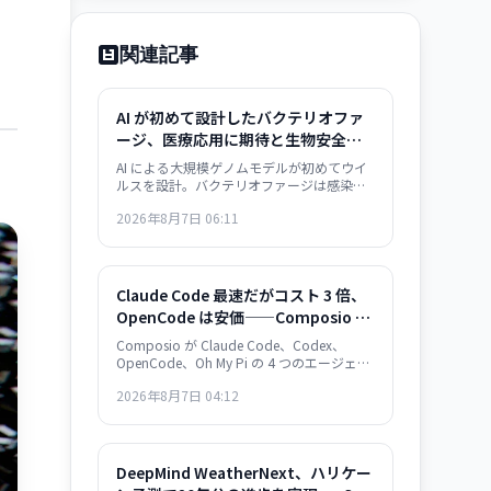
関連記事
AI が初めて設計したバクテリオファ
ージ、医療応用に期待と生物安全保
障の懸念——感染症治療の新展開とリ
AI による大規模ゲノムモデルが初めてウイ
スク管理の課題
ルスを設計。バクテリオファージは感染症
治療の次世代手段として期待される一方、
2026年8月7日 06:11
AI がウイルス設計能力を獲得した衝撃は生
物安全保障上の重大な転換点を意味する。
Claude Code 最速だがコスト 3 倍、
OpenCode は安価——Composio の
30 タスク実測が示すエージェント・
Composio が Claude Code、Codex、
フレームワークの選択基準
OpenCode、Oh My Pi の 4 つのエージェン
ト・フレームワークを実測比較。Claude
2026年8月7日 04:12
Code は 122 秒/タスクで最速だが $0.195/
成功タスク。OpenCode は $0.073 で 2.7
倍安いが遅い。成功率は接近。速度か価格
か、用途で選別が必須。
DeepMind WeatherNext、ハリケー