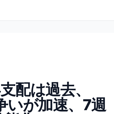
1年支配は過去、
プ争いが加速、7週