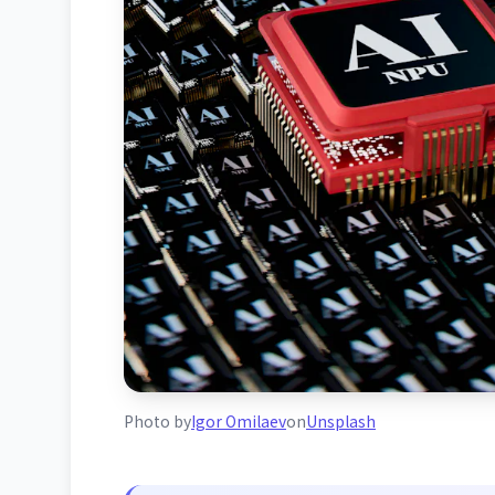
Photo by
Igor Omilaev
on
Unsplash