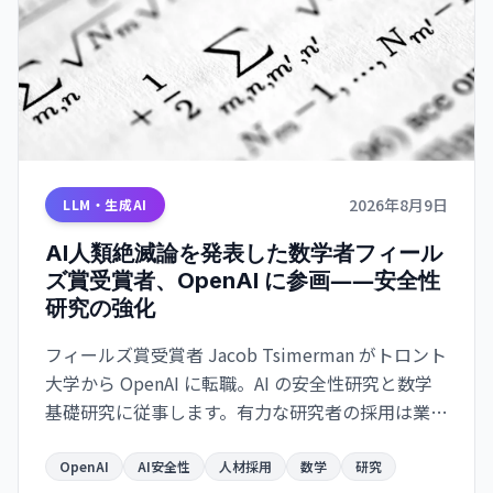
2026年8月9日
LLM・生成AI
AI人類絶滅論を発表した数学者フィール
ズ賞受賞者、OpenAI に参画――安全性
研究の強化
フィールズ賞受賞者 Jacob Tsimerman がトロント
大学から OpenAI に転職。AI の安全性研究と数学
基礎研究に従事します。有力な研究者の採用は業界
の安全性シフトを示唆しています。
OpenAI
AI安全性
人材採用
数学
研究