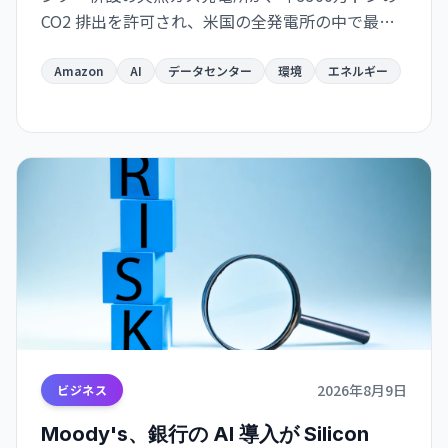
CO2 排出を許可され、米国の全発電所の中で最大
になる見通し。AI インフラの急速拡大が環境目標
と深刻に矛盾する局面を示唆している。
Amazon
AI
データセンター
環境
エネルギー
2026年8月9日
ビジネス
Moody's、銀行の AI 導入が Silicon