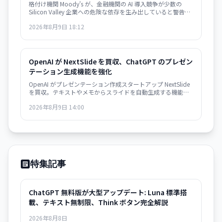
格付け機関 Moody's が、金融機関の AI 導入競争が少数の
Silicon Valley 企業への危険な依存を生み出していると警告。
大規模停止やベンダーによる価格戦略の変更に脆弱な構造が
2026年8月9日 18:12
形成されつつあり、金融システムのリスク要因になり得ると
指摘した。
OpenAI が NextSlide を買収、ChatGPT のプレゼン
テーション生成機能を強化
OpenAI がプレゼンテーション作成スタートアップ NextSlide
を買収。テキストやメモからスライドを自動生成する機能が
ChatGPT に統合されます。
2026年8月9日 14:00
特集記事
ChatGPT 無料版が大型アップデート: Luna 標準搭
載、テキスト無制限、Think ボタン完全解説
2026年8月8日