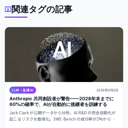
関連タグの記事
LLM・生成AI
2026年5月6日
Anthropic 共同創設者が警告——2028年末までに
60%の確率で、AIが自動的に後継者を訓練する
Jack Clark が公開データから分析。AI R&D の完全自動化が
起こるリスクを数値化。SWE-Bench の成功率が2%から
93.9%へ、CPU最適化タスクで2.9倍から52倍へと急速に進