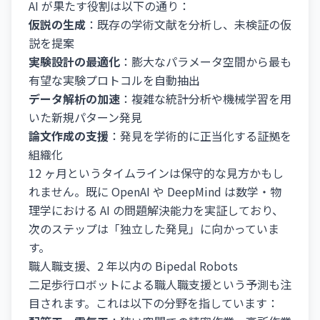
AI が果たす役割は以下の通り：
仮説の生成
：既存の学術文献を分析し、未検証の仮
説を提案
実験設計の最適化
：膨大なパラメータ空間から最も
有望な実験プロトコルを自動抽出
データ解析の加速
：複雑な統計分析や機械学習を用
いた新規パターン発見
論文作成の支援
：発見を学術的に正当化する証拠を
組織化
12 ヶ月というタイムラインは保守的な見方かもし
れません。既に OpenAI や DeepMind は数学・物
理学における AI の問題解決能力を実証しており、
次のステップは「独立した発見」に向かっていま
す。
職人職支援、2 年以内の Bipedal Robots
二足歩行ロボットによる職人職支援という予測も注
目されます。これは以下の分野を指しています：