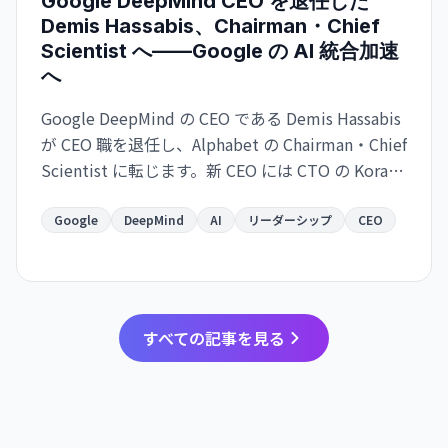
Google DeepMind CEO を退任した
Demis Hassabis、Chairman・Chief
Scientist へ——Google の AI 統合加速
へ
Google DeepMind の CEO である Demis Hassabis
が CEO 職を退任し、Alphabet の Chairman・Chief
Scientist に転じます。新 CEO には CTO の Koray
Kavukcuoglu が就任。Google の AI 戦略が実務と
長期展望で分離される大きな人事変更です。
Google
DeepMind
AI
リーダーシップ
CEO
すべての記事を見る