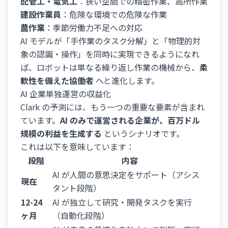
配管工・電気工
：狭い空間での精密作業、高所作業
建設作業員
：危険な環境での危険な作業
農作業
：季節労働力不足への対応
AI モデルが「手作業のタスク分解」と「物理的対
象の認識・操作」を同時に実現できるようになれ
ば、ロボットは単なる繰り返し作業の機械から、
柔
軟性を備えた協働者
へと進化します。
AI 企業単独運営の収益化
Clark の予測には、もう一つの重要な要素が含まれ
ています。
AI のみで運営される企業が、百万ドル
規模の利益を生成する
というシナリオです。
これは以下を意味しています：
段階
内容
AI が人間の意思決定をサポート（アシス
現在
タント段階）
12-24
AI が独立して研究・開発タスクを実行
ヶ月
（自動化段階）