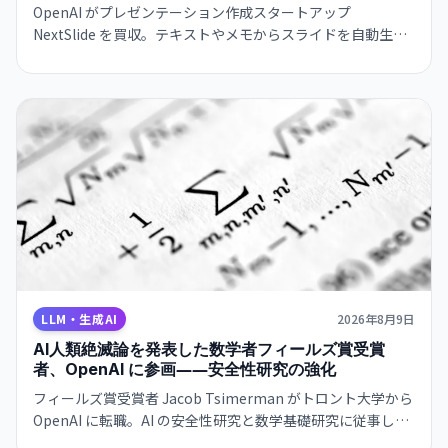
OpenAI がプレゼンテーション作成スタートアップ
NextSlide を買収。テキストやメモからスライドを自動生成
する機能が ChatGPT に統合されます。
LLM・生成AI
2026年8月9日
AI人類絶滅論を発表した数学者フィールズ賞受賞
者、OpenAI に参画――安全性研究の強化
フィールズ賞受賞者 Jacob Tsimerman がトロント大学から
OpenAI に転職。AI の安全性研究と数学基礎研究に従事しま
す。有力な研究者の採用は業界の安全性シフトを示唆してい