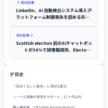
前の記事
LinkedIn、AI 自動検出システム導入――プ
ラットフォーム制御喪失を認める形で
「AI スロップ」に宣戦布告
次の記事
Scottish election 前のAIチャットボッ
トが34%で誤情報提供、Electoral
Commission が法的規制を要求
目次
「目まぐるしい進歩」と深刻な変化
ノーベル賞級の発見をサポート、12 ヶ月以内
職人職支援、2 年以内の Bipedal Robots