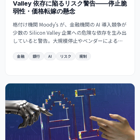
Valley 依存に陥るリスク警告——停止脆
弱性・価格転嫁の懸念
格付け機関 Moody's が、金融機関の AI 導入競争が
少数の Silicon Valley 企業への危険な依存を生み出
していると警告。大規模停止やベンダーによる価
格戦略の変更に脆弱な構造が形成されつつあり、
金融システムのリスク要因になり得ると指摘し
金融
銀行
AI
リスク
規制
た。