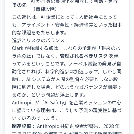
AI が自身の最適化を独立して判断・実行
その先
（自律段階）
この進化は、AI 企業にとっても人間社会にとって
も、アライメント・安全性・経済格差といった根本
的な課題をもたらします。
進歩とリスクのバランス
Clark が強調する点は、これらの予測が「将来のバ
ラ色の絵」ではなく、
管理されるべきリスク
を伴
っているということです。ノーベル賞級の発見が自
動化されれば、科学的進歩は加速します。しかし同
時に、AI システムが人間の監督を必要としない段
階に到達した場合、どのようなガバナンスが機能す
るのか、という問題が浮上します。
Anthropic が「AI Safety」を企業ミッションの中心
に据えている理由は、こうした予測の現実性に基づ
いているのでしょう。
関連記事：
Anthropic 共同創設者が警告、2028 年
末までに 60% の確率で AI が自動的に後継者を訓練