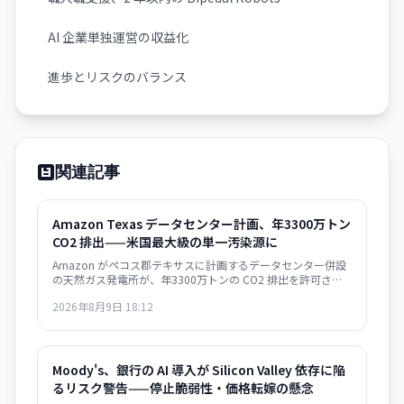
AI 企業単独運営の収益化
進歩とリスクのバランス
関連記事
Amazon Texas データセンター計画、年3300万トン
CO2 排出——米国最大級の単一汚染源に
Amazon がペコス郡テキサスに計画するデータセンター併設
の天然ガス発電所が、年3300万トンの CO2 排出を許可さ
れ、米国の全発電所の中で最大になる見通し。AI インフラの
2026年8月9日 18:12
急速拡大が環境目標と深刻に矛盾する局面を示唆している。
Moody's、銀行の AI 導入が Silicon Valley 依存に陥
るリスク警告——停止脆弱性・価格転嫁の懸念