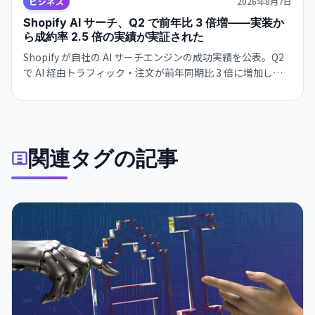
ビジネス
2026年8月7日
Shopify AI サーチ、Q2 で前年比 3 倍増——実装か
ら成約率 2.5 倍の実績が実証された
Shopify が自社の AI サーチエンジンの成功実績を公表。Q2
で AI 経由トラフィック・注文が前年同期比 3 倍に増加し、
従来キーワード検索との成約率が 2.5 倍。Google とも共
存・補完する関係を示唆。
関連タグの記事