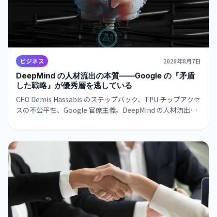
ビジネス
2026年8月7日
DeepMind の人材流出の本質——Google の『矛盾
した戦略』が優秀層を逃している
CEO Demis Hassabis のステップバック、TPU チップアクセ
スの不公平性、Google 官僚主義。DeepMind の人材流出は
単なる組織問題ではなく、Google のインフラ支配戦略の矛
盾を示唆している。