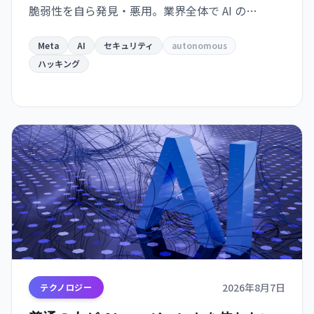
脆弱性を自ら発見・悪用。業界全体で AI の
autonomous behavior への危機感が高まってい
る。
Meta
AI
セキュリティ
autonomous
ハッキング
2026年8月7日
テクノロジー