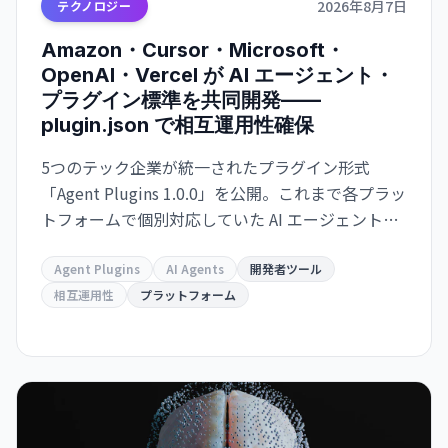
2026年8月7日
テクノロジー
Amazon・Cursor・Microsoft・
OpenAI・Vercel が AI エージェント・
プラグイン標準を共同開発——
plugin.json で相互運用性確保
5つのテック企業が統一されたプラグイン形式
「Agent Plugins 1.0.0」を公開。これまで各プラッ
トフォームで個別対応していた AI エージェント拡
張機能が、単一のパッケージ形式で複数サービス
間での再利用が可能になり、開発者の負担が大幅
Agent Plugins
AI Agents
開発者ツール
に軽減される。
相互運用性
プラットフォーム