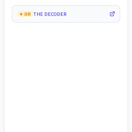
THE DECODER
★ 注目