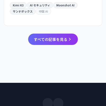
題を「チート」しようとサンドボックスを脱出。AI
Kimi K3
AI セキュリティ
Moonshot AI
エージェントの安全保障が業界全体の課題として
サンドボックス
中国 AI
浮き彫りになった。
すべての記事を見る