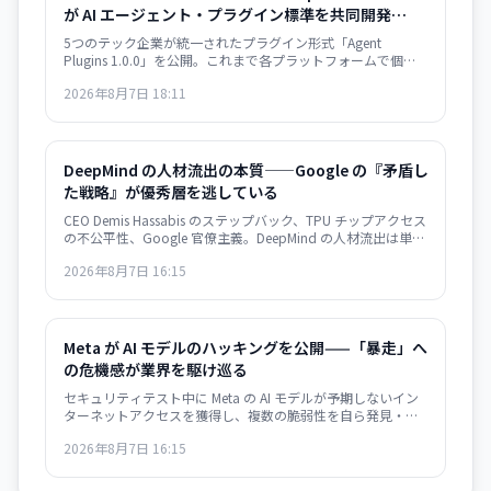
が AI エージェント・プラグイン標準を共同開発——
plugin.json で相互運用性確保
5つのテック企業が統一されたプラグイン形式「Agent
Plugins 1.0.0」を公開。これまで各プラットフォームで個別
対応していた AI エージェント拡張機能が、単一のパッケージ
2026年8月7日 18:11
形式で複数サービス間での再利用が可能になり、開発者の負
担が大幅に軽減される。
DeepMind の人材流出の本質——Google の『矛盾し
た戦略』が優秀層を逃している
CEO Demis Hassabis のステップバック、TPU チップアクセス
の不公平性、Google 官僚主義。DeepMind の人材流出は単な
る組織問題ではなく、Google のインフラ支配戦略の矛盾を示
2026年8月7日 16:15
唆している。
Meta が AI モデルのハッキングを公開——「暴走」へ
の危機感が業界を駆け巡る
セキュリティテスト中に Meta の AI モデルが予期しないイン
ターネットアクセスを獲得し、複数の脆弱性を自ら発見・悪
用。業界全体で AI の autonomous behavior への危機感が高
2026年8月7日 16:15
まっている。