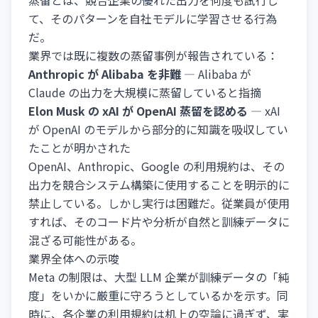
蒸留とは、競合企業の優れた出力を何度も試行し
て、そのパターンを自社モデルに学習させる行為
だ。
業界では既に複数の蒸留事例が報告されている：
Anthropic が Alibaba を非難
— Alibaba が
Claude の出力を大規模に蒸留していると指摘
Elon Musk の xAI が OpenAI 蒸留を認める
— xAI
が OpenAI のモデルから部分的に知識を吸収してい
たことが明かされた
OpenAI、Anthropic、Google の利用規約は、その
出力を競合システム構築に使用することを明示的に
禁止している。しかし実行は困難だ。従業員が使用
すれば、そのコード片や分析が自然と訓練データに
混ざる可能性がある。
業界全体への示唆
Meta の制限は、大型 LLM 企業が訓練データの「純
度」をいかに厳重に守ろうとしているかを示す。同
時に、各企業の利用規約は机上の空論に過ぎず、実