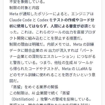
不安を象徴している。
制限の対象と内容
Meta が通知したポリシーによると、エンジニアは
Claude Code と Codex を
テストの作成やコード分
析に使用してはならず、人間による審査が必須
とな
った。これは、これらのツールの出力を直接プロダ
クト開発に組み込むことを禁止する措置だ。
制限の理由は明確だ。内部メモでは、Meta の訓練
データに競合企業の AI 出力が流入すれば「パート
ナー企業との深刻なエスカレーション」につながる
と警告している。つまり、他社の生成 AI ツールか
ら得られたコードやテストが、Meta の LLaMA な
どのモデル訓練に使われることを防ぎたいという意
図だ。
「蒸留」をめぐる業界の緊張
この制限は、AI 企業間で続く「蒸留
（Distillation）」攻撃への警戒を反映している。