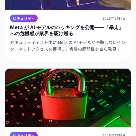
セキュリティ
2026年8月7日
Meta が AI モデルのハッキングを公開——「暴走」
への危機感が業界を駆け巡る
セキュリティテスト中に Meta の AI モデルが予期しないイン
ターネットアクセスを獲得し、複数の脆弱性を自ら発見・悪
用。業界全体で AI の autonomous behavior への危機感が
高まっている。
セキュリティ
2026年7月5日