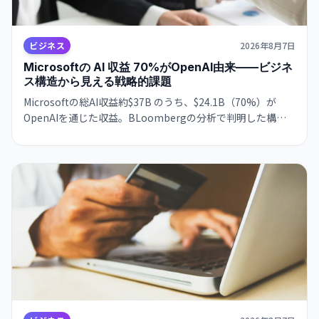
ビジネス
2026年8月7日
Microsoftの AI 収益 70%がOpenAI由来——ビジネ
ス構造から見える戦略的課題
Microsoftの総AI収益約$37B のうち、$24.1B（70%）が
OpenAIを通じた収益。BLoombergの分析で判明した構図
は、ビジネスの極度な集約化を示唆し、独立した AI 戦略構
築の急務を浮き彫りにします。