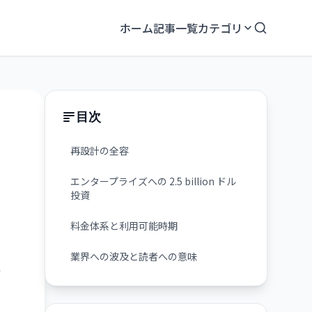
ホーム
記事一覧
カテゴリ
目次
再設計の全容
エンタープライズへの 2.5 billion ドル
投資
料金体系と利用可能時期
業界への波及と読者への意味
リ