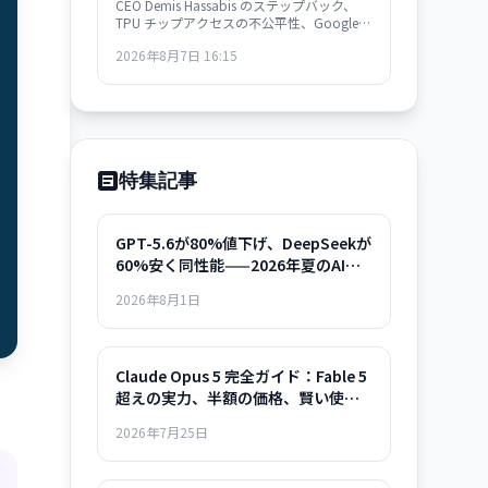
CEO Demis Hassabis のステップバック、
TPU チップアクセスの不公平性、Google
官僚主義。DeepMind の人材流出は単なる
2026年8月7日 16:15
組織問題ではなく、Google のインフラ支配
戦略の矛盾を示唆している。
特集記事
GPT-5.6が80%値下げ、DeepSeekが
60%安く同性能——2026年夏のAIモ
デル選択ガイド
2026年8月1日
Claude Opus 5 完全ガイド：Fable 5
超えの実力、半額の価格、賢い使い
方まで
2026年7月25日