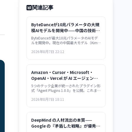
関連記事
ByteDanceが10兆パラメータの大規
模AIモデルを開発中——中国の技術リ
ーダーシップが加速
ByteDanceが最大10兆パラメータのAIモデ
ルを開発中。現在の中国最大モデル（Kimi
K3）の3倍の規模で、西側企業との技術格
2026年8月7日 22:12
差を急速に縮めている。CEO Zhang Yiming
の指示で、長期的な世界的リーダーシップ
を目指す戦略。
Amazon・Cursor・Microsoft・
OpenAI・Vercel が AI エージェン
ト・プラグイン標準を共同開発——
5つのテック企業が統一されたプラグイン形
plugin.json で相互運用性確保
式「Agent Plugins 1.0.0」を公開。これまで
各プラットフォームで個別対応していた AI
2026年8月7日 18:11
エージェント拡張機能が、単一のパッケー
ジ形式で複数サービス間での再利用が可能
になり、開発者の負担が大幅に軽減され
る。
DeepMind の人材流出の本質——
Google の『矛盾した戦略』が優秀層
を逃している