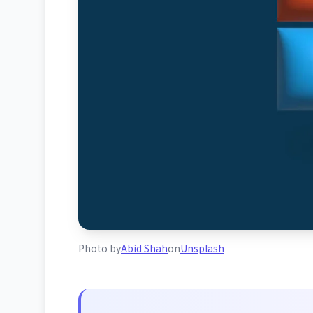
Photo by
Abid Shah
on
Unsplash