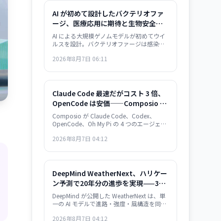
AI が初めて設計したバクテリオファ
ージ、医療応用に期待と生物安全保
障の懸念——感染症治療の新展開とリ
AI による大規模ゲノムモデルが初めてウイ
スク管理の課題
ルスを設計。バクテリオファージは感染症
治療の次世代手段として期待される一方、
2026年8月7日 06:11
AI がウイルス設計能力を獲得した衝撃は生
物安全保障上の重大な転換点を意味する。
Claude Code 最速だがコスト 3 倍、
OpenCode は安価——Composio の
30 タスク実測が示すエージェント・
Composio が Claude Code、Codex、
フレームワークの選択基準
OpenCode、Oh My Pi の 4 つのエージェン
ト・フレームワークを実測比較。Claude
2026年8月7日 04:12
Code は 122 秒/タスクで最速だが $0.195/
成功タスク。OpenCode は $0.073 で 2.7
倍安いが遅い。成功率は接近。速度か価格
か、用途で選別が必須。
DeepMind WeatherNext、ハリケー
ン予測で20年分の進歩を実現——3日
先の精度が従来の2日先と同等
DeepMind が公開した WeatherNext は、単
一の AI モデルで進路・強度・風構造を同時
に予測。3日間の精度が従来モデルの2日間
2026年8月7日 04:12
と同等で、過去20年の気象学的進歩10年分