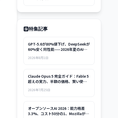
に相当する精度向上を達成した。GitHub で
オープンソース化。
特集記事
GPT-5.6が80%値下げ、DeepSeekが
60%安く同性能——2026年夏のAIモ
デル選択ガイド
2026年8月1日
Claude Opus 5 完全ガイド：Fable 5
超えの実力、半額の価格、賢い使い
方まで
2026年7月25日
オープンソースAI 2026：能力格差
3.3%、コスト50分の1、Mozillaが示