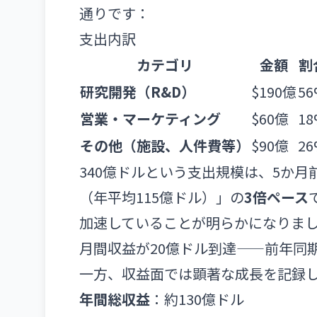
通りです：
支出内訳
カテゴリ
金額
割
研究開発（R&D）
$190億
5
営業・マーケティング
$60億
1
その他（施設、人件費等）
$90億
2
340億ドルという支出規模は、5か月前
（年平均115億ドル）」の
3倍ペース
加速していることが明らかになりま
月間収益が20億ドル到達——前年同
一方、収益面では顕著な成長を記録
年間総収益
：約130億ドル