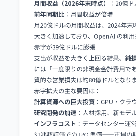
月間収益（2026年末時点）
：20億ド
前年同期比
：月間収益が倍増
月20億ドルの月間収益は、2024年末
大きく加速しており、OpenAI の
赤字が39億ドルに膨張
支出が収益を大きく上回る結果、
純
には「一度限りの非現金会計費用であ
質的な営業損失は約80億ドルとなり
赤字拡大の主な要因は：
計算資源への巨大投資
：GPU・クラ
研究開発の加速
：人材採用、新モデ
インフラコスト
：データセンター運
$1兆超評価での IPO 準備——市場