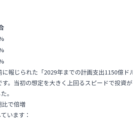
合
6%
8%
6%
に報じられた「2029年までの計画支出1150億ド
です。当初の想定を大きく上回るスピードで投資が
した。
期比で倍増
しています：