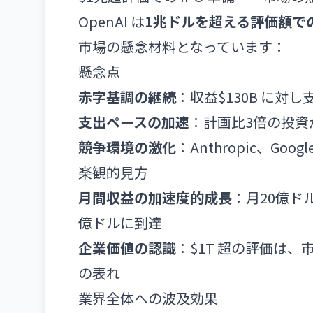
OpenAI は
1兆ドルを超える評価額で
市場の懸念材料となっています：
懸念点
赤字基調の継続
：収益$130B に対
支出ペースの加速
：計画比3倍の投資
競争環境の激化
：Anthropic、Go
楽観的見方
月間収益の加速度的成長
：月20億ド
億ドルに到達
企業価値の認識
：$1T 超の評価は、
の表れ
業界全体への波及効果