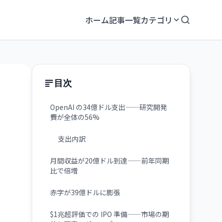
ホーム
記事一覧
カテゴリ
目次
OpenAI の34億ドル支出——研究開発
費が全体の56%
支出内訳
月間収益が20億ドル到達——前年同期
比で倍増
赤字が39億ドルに膨張
$1兆超評価での IPO 準備——市場の期