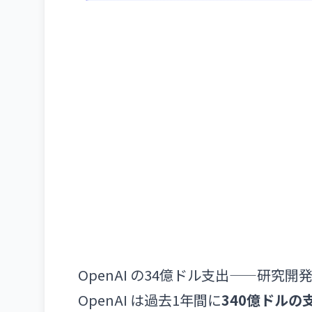
OpenAI の34億ドル支出——研究開
OpenAI は過去1年間に
340億ドルの