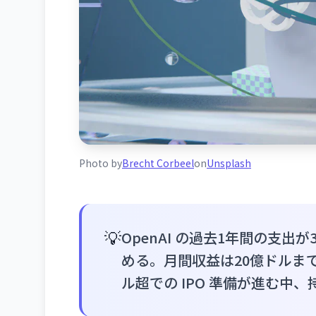
Photo by
Brecht Corbeel
on
Unsplash
💡
OpenAI の過去1年間の支出
める。月間収益は20億ドルま
ル超での IPO 準備が進む中