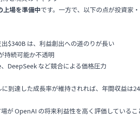
の上場を準備中
です。一方で、以下の点が投資家・
し支出$340B は、利益創出への道のりが長い
が持続可能か不透明
ogle、DeepSeek など競合による価格圧力
ルに到達した成長率が維持されれば、年間収益は24
市場が OpenAI の将来利益性を高く評価しているこ