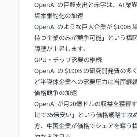
OpenAI の巨額支出と赤字は、AI
資本集約化の加速
OpenAI のような巨大企業が $10
持つ企業のみが競争可能」という構
障壁が上昇します。
GPU・チップ需要の継続
OpenAI の $190B の研究開発費
ど半導体企業への需要圧力は当面継
価格競争の加速
OpenAI が月20億ドルの収益を獲得す
比で35倍安い」という価格戦略で攻
方、中国企業が価格でシェアを奪う
次なる注目点