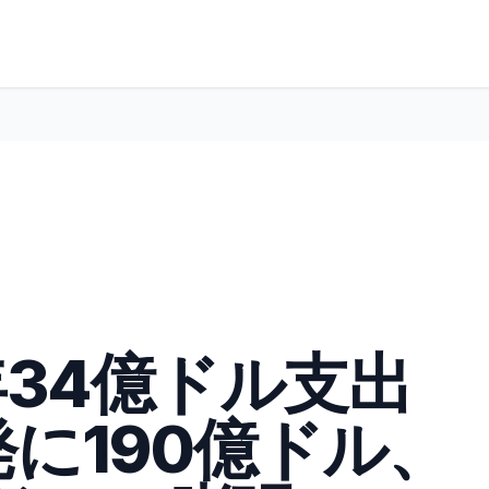
が年34億ドル支出
に190億ドル、