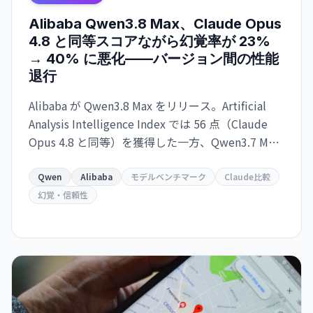
Alibaba Qwen3.8 Max、Claude Opus
4.8 と同等スコアながら幻覚率が 23%
→ 40% に悪化——バージョン間の性能
退行
Alibaba が Qwen3.8 Max をリリース。Artificial
Analysis Intelligence Index では 56 点（Claude
Opus 4.8 と同等）を獲得した一方、Qwen3.7 Max
比で幻覚率が 23% から 40% に上昇。タスク当た
りのコスト効率も悪化し、実用性を疑問視する声
Qwen
Alibaba
モデルベンチマーク
Claude比較
も。
幻覚・信頼性