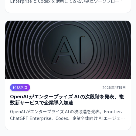
Enterprise と Codex を活用して支払い処理ワークフローを
高速化・効率化したケーススタディを公開。処理時間短縮、
品質向上、人間の判断を中心に保つ仕組みをバランスさせた
実装例。
ビジネス
2026年4月9日
OpenAI がエンタープライズ AI の次段階を発表、複
数新サービスで企業導入加速
OpenAI がエンタープライズ AI の次段階を発表。Frontier、
ChatGPT Enterprise、Codex、企業全体向け AI エージェン
トなど複数サービスを通じ、企業への AI 導入加速を狙う。