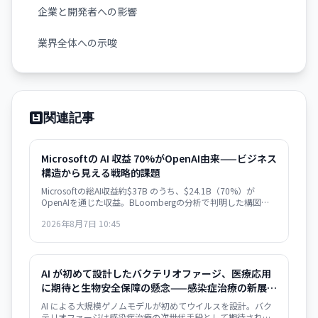
企業と開発者への影響
業界全体への示唆
関連記事
Microsoftの AI 収益 70%がOpenAI由来——ビジネス
構造から見える戦略的課題
Microsoftの総AI収益約$37B のうち、$24.1B（70%）が
OpenAIを通じた収益。BLoombergの分析で判明した構図
は、ビジネスの極度な集約化を示唆し、独立した AI 戦略構築
2026年8月7日 10:45
の急務を浮き彫りにします。
AI が初めて設計したバクテリオファージ、医療応用
に期待と生物安全保障の懸念——感染症治療の新展開
とリスク管理の課題
AI による大規模ゲノムモデルが初めてウイルスを設計。バク
テリオファージは感染症治療の次世代手段として期待される