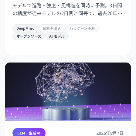
モデルで進路・強度・風構造を同時に予測。3日間
の精度が従来モデルの2日間と同等で、過去20年の
気象学的進歩10年分に相当する精度向上を達成し
た。GitHub でオープンソース化。
DeepMind
気象予測 AI
ハリケーン予測
オープンソース
AI モデル
2026年8月7日
LLM・生成AI