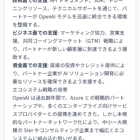
技術面での支援
: API ドキュメント、SDK、トレー
ニングリソース、テクニカルサポートを通じて、パ
ートナーが OpenAI モデルを迅速に統合できる環境
を整備する。
ビジネス面での支援
: マーケティング協力、営業支
援、共同ゴーイングマーケット（GTM）戦略によ
り、パートナーが新しい顧客層に到達できるよう援
助する。
資金面での支援
: 直接の投資やクレジット提供によ
り、パートナー企業が AI ソリューション開発に必
要なリソースを確保できるよう支援する。
エコシステム戦略の背景
OpenAI は過去数年間で、Azure との戦略的パート
ナーシップや、多くのエンタープライズ向けサービ
スプロバイダーとの提携を進めてきた。しかし本格
的なパートナーネットワーク化により、中小〜大規
模の SIer やコンサルティング企業まで幅広くエコ
システムに組み込む狙いがある。