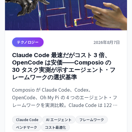
2026年8月7日
テクノロジー
Claude Code 最速だがコスト 3 倍、
OpenCode は安価——Composio の
30 タスク実測が示すエージェント・フ
レームワークの選択基準
Composio が Claude Code、Codex、
OpenCode、Oh My Pi の 4 つのエージェント・フ
レームワークを実測比較。Claude Code は 122 秒/
タスクで最速だが $0.195/成功タスク。OpenCode
は $0.073 で 2.7 倍安いが遅い。成功率は接近。速
Claude Code
AI エージェント
フレームワーク
度か価格か、用途で選別が必須。
ベンチマーク
コスト最適化