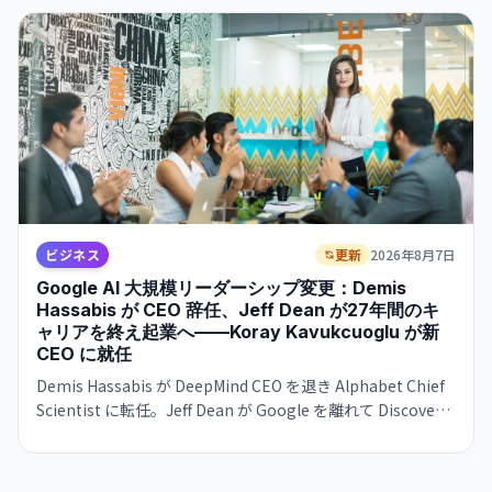
ビジネス
更新
2026年8月7日
Google AI 大規模リーダーシップ変更：Demis
Hassabis が CEO 辞任、Jeff Dean が27年間のキ
ャリアを終え起業へ——Koray Kavukcuoglu が新
CEO に就任
Demis Hassabis が DeepMind CEO を退き Alphabet Chief
Scientist に転任。Jeff Dean が Google を離れて Discovery
Loop を立ち上げ。Google が AI 競争で苦戦する中、トップ
人材の同時流出が進む。