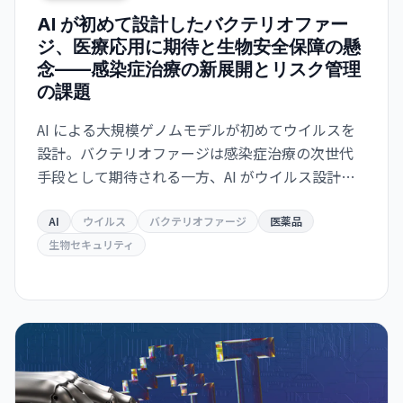
AI が初めて設計したバクテリオファー
ジ、医療応用に期待と生物安全保障の懸
念——感染症治療の新展開とリスク管理
の課題
AI による大規模ゲノムモデルが初めてウイルスを
設計。バクテリオファージは感染症治療の次世代
手段として期待される一方、AI がウイルス設計能
力を獲得した衝撃は生物安全保障上の重大な転換
点を意味する。
AI
ウイルス
バクテリオファージ
医薬品
生物セキュリティ