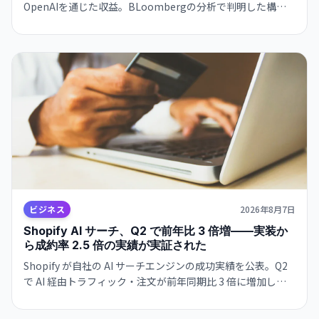
OpenAIを通じた収益。BLoombergの分析で判明した構図
は、ビジネスの極度な集約化を示唆し、独立した AI 戦略構
築の急務を浮き彫りにします。
ビジネス
2026年8月7日
Shopify AI サーチ、Q2 で前年比 3 倍増——実装か
ら成約率 2.5 倍の実績が実証された
Shopify が自社の AI サーチエンジンの成功実績を公表。Q2
で AI 経由トラフィック・注文が前年同期比 3 倍に増加し、
従来キーワード検索との成約率が 2.5 倍。Google とも共
存・補完する関係を示唆。