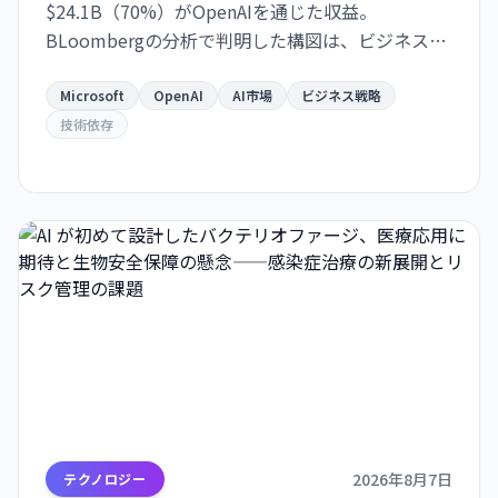
$24.1B（70%）がOpenAIを通じた収益。
BLoombergの分析で判明した構図は、ビジネスの
極度な集約化を示唆し、独立した AI 戦略構築の急
務を浮き彫りにします。
Microsoft
OpenAI
AI市場
ビジネス戦略
技術依存
2026年8月7日
テクノロジー