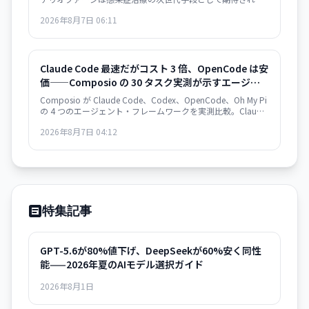
一方、AI がウイルス設計能力を獲得した衝撃は生物安全保障
2026年8月7日 06:11
上の重大な転換点を意味する。
Claude Code 最速だがコスト 3 倍、OpenCode は安
価——Composio の 30 タスク実測が示すエージェン
ト・フレームワークの選択基準
Composio が Claude Code、Codex、OpenCode、Oh My Pi
の 4 つのエージェント・フレームワークを実測比較。Claude
Code は 122 秒/タスクで最速だが $0.195/成功タスク。
2026年8月7日 04:12
OpenCode は $0.073 で 2.7 倍安いが遅い。成功率は接近。
速度か価格か、用途で選別が必須。
特集記事
GPT-5.6が80%値下げ、DeepSeekが60%安く同性
能——2026年夏のAIモデル選択ガイド
2026年8月1日