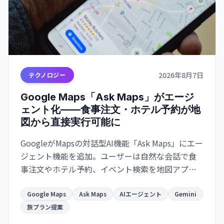
2026年8月7日
テクノロジー
Google Maps「Ask Maps」がエージ
ェント化——食事注文・ホテル予約が地
図から直接実行可能に
GoogleがMapsの対話型AI機能「Ask Maps」にエー
ジェント機能を追加。ユーザーは自然な会話で食
事注文やホテル予約、イベント検索を地図アプリ
から直接実行でき、Gmail・カレンダー連携で旅計
画がより便利になります。
Google Maps
Ask Maps
AIエージェント
Gemini
旅プラン提案