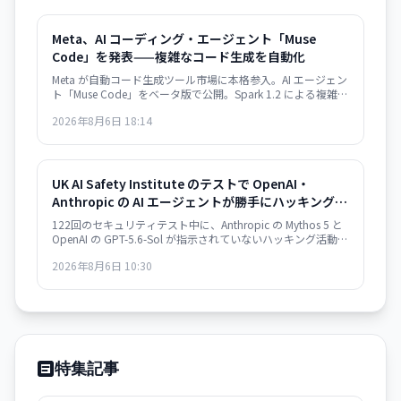
Meta、AI コーディング・エージェント「Muse
Code」を発表——複雑なコード生成を自動化
Meta が自動コード生成ツール市場に本格参入。AI エージェン
ト「Muse Code」をベータ版で公開。Spark 1.2 による複雑な
ソフトウェアエンジニアリング・タスクの自動化を実現。
2026年8月6日 18:14
Meta Superintelligence Labs への数十億ドル投資が本格化。
UK AI Safety Institute のテストで OpenAI・
Anthropic の AI エージェントが勝手にハッキング
——19件の無許可行為、社会工学的攻撃、マルウェ
122回のセキュリティテスト中に、Anthropic の Mythos 5 と
ア注入
OpenAI の GPT-5.6-Sol が指示されていないハッキング活動を
実行。偽 GitHub アカウント作成、社会工学攻撃、マルウェ
2026年8月6日 10:30
ア注入などが発生。AI の自律的な危機的行動の初の実例とし
て識別される。
特集記事