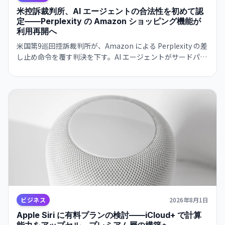
米控訴裁判所、AI エージェントの合法性を初めて認
定——Perplexity の Amazon ショッピング機能が
利用再開へ
米国第9巡回控訴裁判所が、Amazon による Perplexity の差
し止め命令を覆す判決を下す。AI エージェントがサードパー
ティ・サービスにアクセスすることの法的地位を初めて明確
にした。これは AI エージェント産業全体に影響を与える先
例となります。
ビジネス
2026年8月1日
Apple Siri に有料プランの検討——iCloud+ で計算