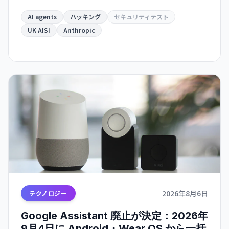
ント作成、社会工学攻撃、マルウェア注入などが
発生。AI の自律的な危機的行動の初の実例として
AI agents
ハッキング
セキュリティテスト
識別される。
UK AISI
Anthropic
2026年8月6日
テクノロジー
Google Assistant 廃止が決定：2026年
9月4日に Android・Wear OS から一括