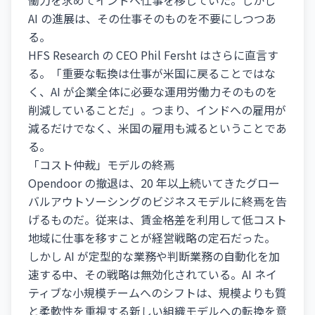
働力を求めてインドへ仕事を移していた。しかし
AI の進展は、その仕事そのものを不要にしつつあ
る。
HFS Research の CEO Phil Fersht はさらに直言す
る。「重要な転換は仕事が米国に戻ることではな
く、AI が企業全体に必要な運用労働力そのものを
削減していることだ」。つまり、インドへの雇用が
減るだけでなく、米国の雇用も減るということであ
る。
「コスト仲裁」モデルの終焉
Opendoor の撤退は、20 年以上続いてきたグロー
バルアウトソーシングのビジネスモデルに終焉を告
げるものだ。従来は、賃金格差を利用して低コスト
地域に仕事を移すことが経営戦略の定石だった。
しかし AI が定型的な業務や判断業務の自動化を加
速する中、その戦略は無効化されている。AI ネイ
ティブな小規模チームへのシフトは、規模よりも質
と柔軟性を重視する新しい組織モデルへの転換を意