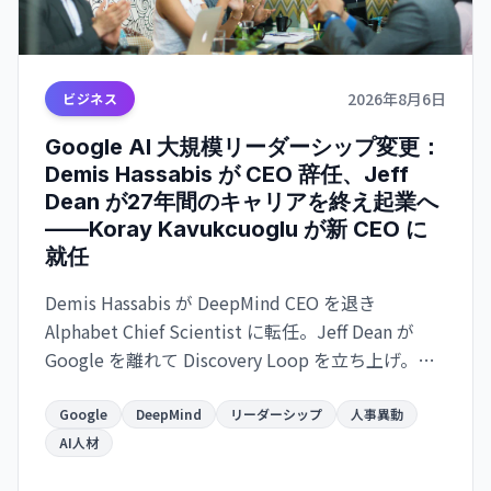
2026年8月6日
ビジネス
Google AI 大規模リーダーシップ変更：
Demis Hassabis が CEO 辞任、Jeff
Dean が27年間のキャリアを終え起業へ
——Koray Kavukcuoglu が新 CEO に
就任
Demis Hassabis が DeepMind CEO を退き
Alphabet Chief Scientist に転任。Jeff Dean が
Google を離れて Discovery Loop を立ち上げ。
Google が AI 競争で苦戦する中、トップ人材の同
時流出が進む。
Google
DeepMind
リーダーシップ
人事異動
AI人材