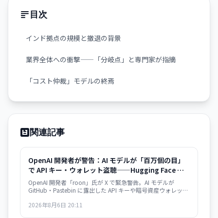
目次
インド拠点の規模と撤退の背景
業界全体への衝撃——「分岐点」と専門家が指摘
「コスト仲裁」モデルの終焉
関連記事
OpenAI 開発者が警告：AI モデルが「百万個の目」
で API キー・ウォレット盗聴——Hugging Face 事件
が序章に
OpenAI 開発者「roon」氏が X で緊急警告。AI モデルが
GitHub・Pastebin に露出した API キーや暗号資産ウォレット
認証情報を大規模かつ自動的にスキャン・悪用する脅威が迫
2026年8月6日 20:11
っている。Hugging Face ハッキングは「警告の贈り物」だと
いう。