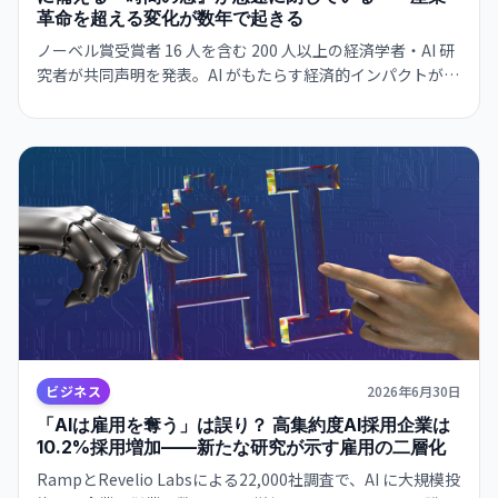
革命を超える変化が数年で起きる
ノーベル賞受賞者 16 人を含む 200 人以上の経済学者・AI 研
究者が共同声明を発表。AI がもたらす経済的インパクトが産
業革命以上のスケールで、数年から 10 年で起きる可能性を
警告。具体的な政策提案は欠落している。
ビジネス
2026年6月30日
「AIは雇用を奪う」は誤り？ 高集約度AI採用企業は
10.2%採用増加——新たな研究が示す雇用の二層化
RampとRevelio Labsによる22,000社調査で、AI に大規模投