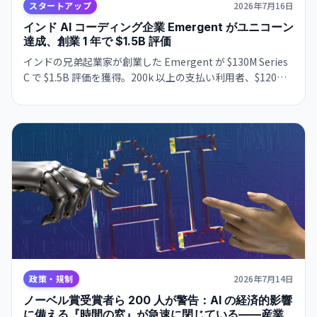
スタートアップ
2026年7月16日
インド AI コーディング企業 Emergent がユニコーン
達成、創業 1 年で $1.5B 評価
インドの兄弟起業家が創業した Emergent が $130M Series
C で $1.5B 評価を獲得。200k 以上の支払い利用者、$120M
の年間経常収益、4 ヶ月で 70% 成長。非技術ユーザー向け
の AI コーディング・ホスティング統合プラットフォームが
市場で急成長。
政策・規制
2026年7月14日
ノーベル賞受賞者ら 200 人が警告：AI の経済的影響
に備える『時間の窓』が急速に閉じている——産業