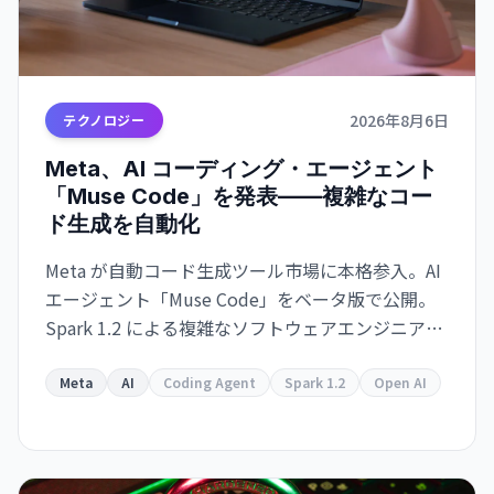
2026年8月6日
テクノロジー
Meta、AI コーディング・エージェント
「Muse Code」を発表——複雑なコー
ド生成を自動化
Meta が自動コード生成ツール市場に本格参入。AI
エージェント「Muse Code」をベータ版で公開。
Spark 1.2 による複雑なソフトウェアエンジニアリ
ング・タスクの自動化を実現。Meta
Superintelligence Labs への数十億ドル投資が本
Meta
AI
Coding Agent
Spark 1.2
Open AI
格化。