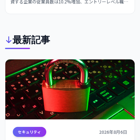
資する企業の従業員数は10.2%増加、エントリーレベル職採
用は12%増加という発見。「AIが雇用を奪う」という通説を
覆すが、利益は資本豊富な企業に集中する傾向も。
最新記事
2026年8月6日
セキュリティ