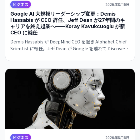
ビジネス
2026年8月6日
Google AI 大規模リーダーシップ変更：Demis
Hassabis が CEO 辞任、Jeff Dean が27年間のキ
ャリアを終え起業へ——Koray Kavukcuoglu が新
CEO に就任
Demis Hassabis が DeepMind CEO を退き Alphabet Chief
Scientist に転任。Jeff Dean が Google を離れて Discovery
Loop を立ち上げ。Google が AI 競争で苦戦する中、トップ
人材の同時流出が進む。
ビジネス
2026年8月6日