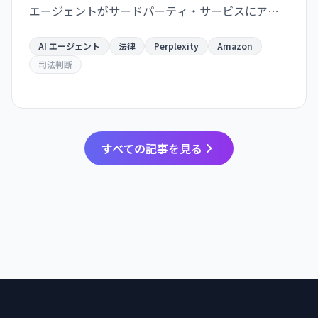
エージェントがサードパーティ・サービスにアク
セスすることの法的地位を初めて明確にした。こ
れは AI エージェント産業全体に影響を与える先例
AI エージェント
法律
Perplexity
Amazon
となります。
司法判断
すべての記事を見る