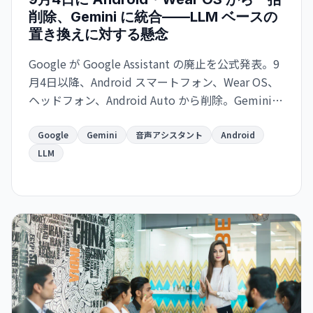
削除、Gemini に統合——LLM ベースの
置き換えに対する懸念
Google が Google Assistant の廃止を公式発表。9
月4日以降、Android スマートフォン、Wear OS、
ヘッドフォン、Android Auto から削除。Gemini
が後継として機能を引き継ぐが、確率ベースの
LLM への移行に対する信頼性の懸念が浮上。
Google
Gemini
音声アシスタント
Android
LLM