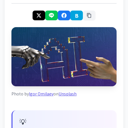
B
Photo by
Igor Omilaev
on
Unsplash
💡