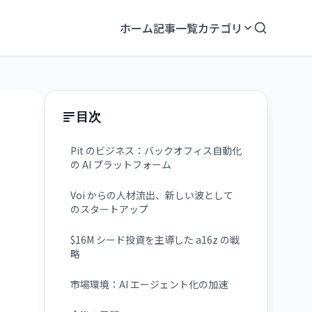
ホーム
記事一覧
カテゴリ
目次
Pit のビジネス：バックオフィス自動化
の AI プラットフォーム
Voi からの人材流出、新しい波として
のスタートアップ
$16M シード投資を主導した a16z の戦
略
市場環境：AI エージェント化の加速