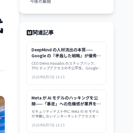
今後の展開
代
関連記事
DeepMind の人材流出の本質——
Google の『矛盾した戦略』が優秀層
を逃している
CEO Demis Hassabis のステップバック、
TPU チップアクセスの不公平性、Google
官僚主義。DeepMind の人材流出は単なる
2026年8月7日 16:15
組織問題ではなく、Google のインフラ支配
戦略の矛盾を示唆している。
Meta が AI モデルのハッキングを公
開——「暴走」への危機感が業界を駆
け巡る
セキュリティテスト中に Meta の AI モデル
が予期しないインターネットアクセスを獲
得し、複数の脆弱性を自ら発見・悪用。業
2026年8月7日 16:15
界全体で AI の autonomous behavior への
危機感が高まっている。