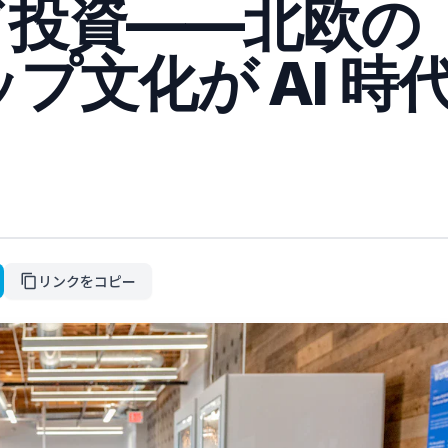
ード投資——北欧の
プ文化が AI 時
リンクをコピー