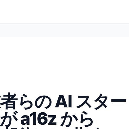
業者らの AI スター
が a16z から