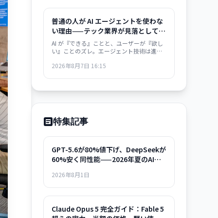
普通の人が AI エージェントを使わな
い理由——テック業界が見落としてい
た視点
AI が『できる』ことと、ユーザーが『欲し
い』ことのズレ。エージェント技術は進化
しているのに、採用率が伸びない根本的な
2026年8月7日 16:15
理由を業界が問い直している。
特集記事
GPT-5.6が80%値下げ、DeepSeekが
60%安く同性能——2026年夏のAIモ
デル選択ガイド
2026年8月1日
Claude Opus 5 完全ガイド：Fable 5