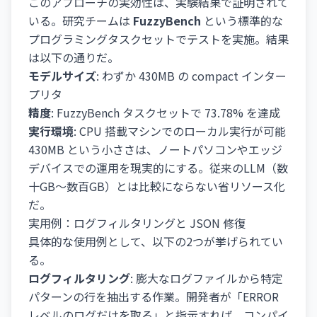
このアプローチの実効性は、実験結果で証明されて
いる。研究チームは
FuzzyBench
という標準的な
プログラミングタスクセットでテストを実施。結果
は以下の通りだ。
モデルサイズ
: わずか 430MB の compact インター
プリタ
精度
: FuzzyBench タスクセットで 73.78% を達成
実行環境
: CPU 搭載マシンでのローカル実行が可能
430MB という小ささは、ノートパソコンやエッジ
デバイスでの運用を現実的にする。従来のLLM（数
十GB〜数百GB）とは比較にならない省リソース化
だ。
実用例：ログフィルタリングと JSON 修復
具体的な使用例として、以下の2つが挙げられてい
る。
ログフィルタリング
: 膨大なログファイルから特定
パターンの行を抽出する作業。開発者が「ERROR
レベルのログだけを取る」と指示すれば、コンパイ