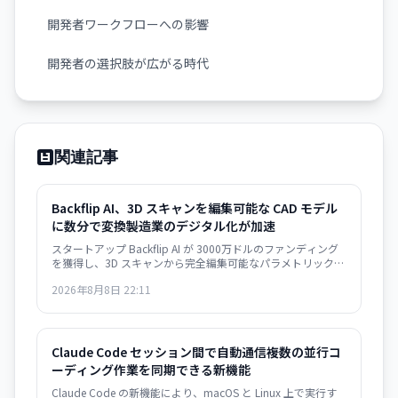
開発者ワークフローへの影響
開発者の選択肢が広がる時代
関連記事
Backflip AI、3D スキャンを編集可能な CAD モデル
に数分で変換――製造業のデジタル化が加速
スタートアップ Backflip AI が 3000万ドルのファンディング
を獲得し、3D スキャンから完全編集可能なパラメトリック
CAD モデルを自動生成するソリューションをリリース。
2026年8月8日 22:11
Autodesk Fusion 対応で、従来は何時間もかかっていた作業
が数分に短縮されます。
Claude Code セッション間で自動通信――複数の並行コ
ーディング作業を同期できる新機能
Claude Code の新機能により、macOS と Linux 上で実行す