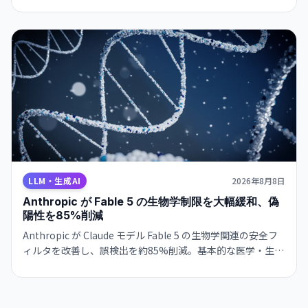
に。有料ユーザーには推論深度スライダーを備えた強化版
Sol が提供される。何が変わったか、Think ボタンの使い
方、Luna と Sol の違いをまとめた。
LLM・生成AI
2026年8月8日
Anthropic が Fable 5 の生物学制限を大幅緩和、偽
陽性を85%削減
Anthropic が Claude モデル Fable 5 の生物学関連の安全フ
ィルタを改善し、誤検出を約85%削減。基本的な医学・生物
学的な質問が通るようになった一方、ウイルス学・毒物学・
分子設計は引き続き制限。研究者向けアクセスプログラムも
計画中です。