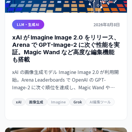
2026年8月8日
LLM・生成AI
xAI が Imagine Image 2.0 をリリース、
Arena で GPT-Image-2 に次ぐ性能を実
証。Magic Wand など高度な編集機能
も搭載
xAI の画像生成モデル Imagine Image 2.0 が利用開
始。Arena Leaderboards で OpenAI の GPT-
Image-2 に次ぐ順位を達成し、Magic Wand や
Multi-Ref Editing などの高度な編集ツールを備え
ている。Grok で即利用可能、API は近日提供予
xAI
画像生成
Imagine
Grok
AI編集ツール
定。