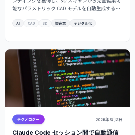
ンディングを獲得し、3D スキャンから完全編集可
能なパラメトリック CAD モデルを自動生成するソ
リューションをリリース。Autodesk Fusion 対応
で、従来は何時間もかかっていた作業が数分に短
AI
CAD
3D
製造業
デジタル化
縮されます。
2026年8月8日
テクノロジー
Claude Code セッション間で自動通信