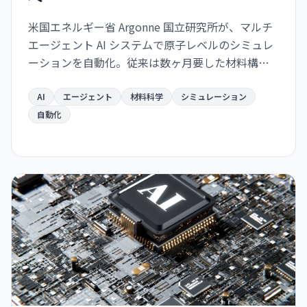
米国エネルギー省 Argonne 国立研究所が、マルチ
エージェント AI システムで原子レベルのシミュレ
ーションを自動化。従来は数ヶ月要した材料構造
解析が数日で完了するようになり、バッテリー・
航空宇宙・電子部品分野での新材料開発が急速化
AI
エージェント
材料科学
シミュレーション
する見通し。
自動化