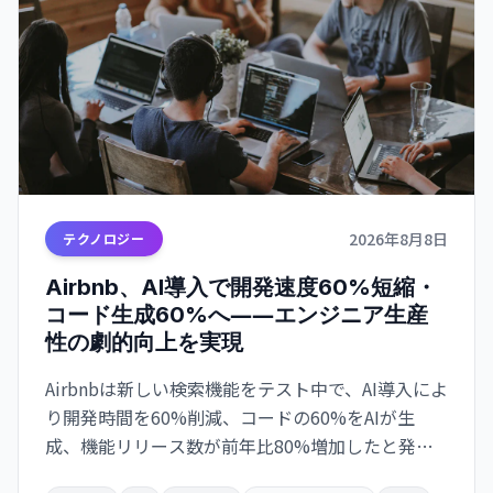
2026年8月8日
テクノロジー
Airbnb、AI導入で開発速度60%短縮・
コード生成60%へ――エンジニア生産
性の劇的向上を実現
Airbnbは新しい検索機能をテスト中で、AI導入によ
り開発時間を60%削減、コードの60%をAIが生
成、機能リリース数が前年比80%増加したと発表
しました。