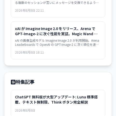
る複数のセッションが互いにメッセージを交換できるように
なりました。異なるターミナルで動作するインスタンスが自
2026年8月8日 22:11
動的に情報共有し、開発ワークフローが大幅に効率化されま
す。
xAI が Imagine Image 2.0 をリリース、Arena で
GPT-Image-2 に次ぐ性能を実証。Magic Wand な
ど高度な編集機能も搭載
xAI の画像生成モデル Imagine Image 2.0 が利用開始。Arena
Leaderboards で OpenAI の GPT-Image-2 に次ぐ順位を達成
し、Magic Wand や Multi-Ref Editing などの高度な編集ツー
2026年8月8日 18:11
ルを備えている。Grok で即利用可能、API は近日提供予定。
特集記事
ChatGPT 無料版が大型アップデート: Luna 標準搭
載、テキスト無制限、Think ボタン完全解説
2026年8月8日