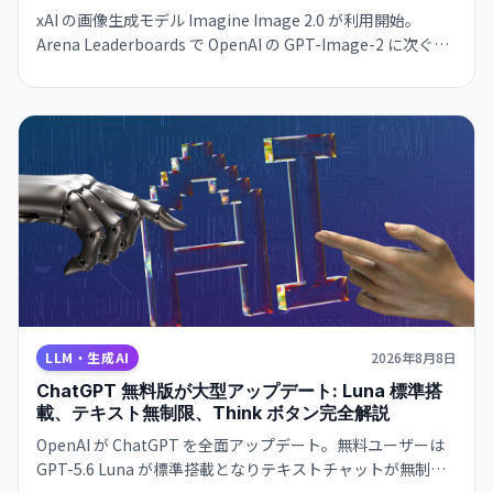
xAI の画像生成モデル Imagine Image 2.0 が利用開始。
Arena Leaderboards で OpenAI の GPT-Image-2 に次ぐ順
位を達成し、Magic Wand や Multi-Ref Editing などの高度
な編集ツールを備えている。Grok で即利用可能、API は近
日提供予定。
LLM・生成AI
2026年8月8日
ChatGPT 無料版が大型アップデート: Luna 標準搭
載、テキスト無制限、Think ボタン完全解説
OpenAI が ChatGPT を全面アップデート。無料ユーザーは
GPT-5.6 Luna が標準搭載となりテキストチャットが無制限