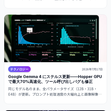
行可能に。3.5 Flash-Lite は超高速（350 トークン/秒）で、
大規模エージェント処理に最適。開発者が即日から利用可
能。
テクノロジー
2026年7月17日
Google Gemma 4 にステルス更新——Hopper GPU
で最大70%高速化、ツール呼び出しバグも修正
同じモデル名のまま、全パラメータサイズ（12B・31B・
E4B）が更新。プロンプト処理速度の大幅向上と画像解像度
の改善が開発者に朗報。