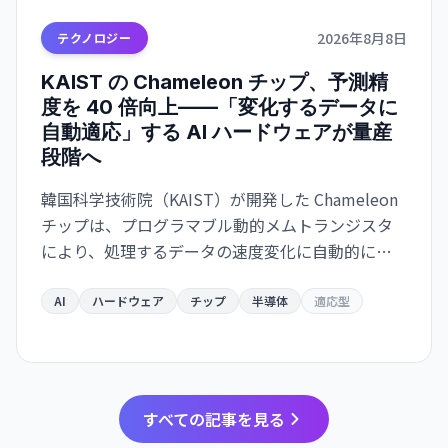
2026年8月8日
テクノロジー
KAIST の Chameleon チップ、予測精
度を 40 倍向上——「変化するデータに
自動適応」する AI ハードウェアが量産
段階へ
韓国科学技術院（KAIST）が開発した Chameleon
チップは、プログラマブル動的メムトランジスタ
により、処理するデータの速度変化に自動的に適
応。予測エラー最大 40 倍削減、既存製造プロセス
互換で量産化が可能。ウェアラブル・自動運転・
AI
ハードウェア
チップ
半導体
適応型
ロボット応用が急速化。
すべての記事を見る