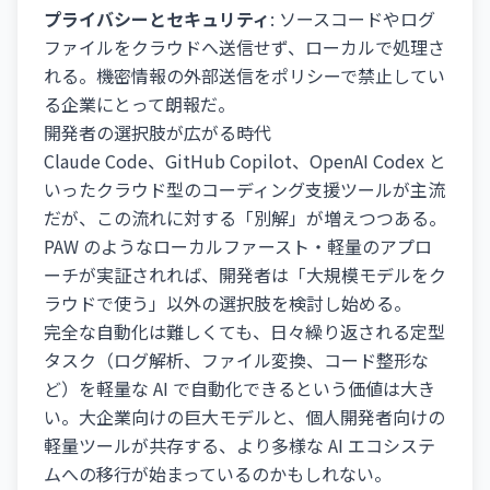
プライバシーとセキュリティ
: ソースコードやログ
ファイルをクラウドへ送信せず、ローカルで処理さ
れる。機密情報の外部送信をポリシーで禁止してい
る企業にとって朗報だ。
開発者の選択肢が広がる時代
Claude Code、GitHub Copilot、OpenAI Codex と
いったクラウド型のコーディング支援ツールが主流
だが、この流れに対する「別解」が増えつつある。
PAW のようなローカルファースト・軽量のアプロ
ーチが実証されれば、開発者は「大規模モデルをク
ラウドで使う」以外の選択肢を検討し始める。
完全な自動化は難しくても、日々繰り返される定型
タスク（ログ解析、ファイル変換、コード整形な
ど）を軽量な AI で自動化できるという価値は大き
い。大企業向けの巨大モデルと、個人開発者向けの
軽量ツールが共存する、より多様な AI エコシステ
ムへの移行が始まっているのかもしれない。