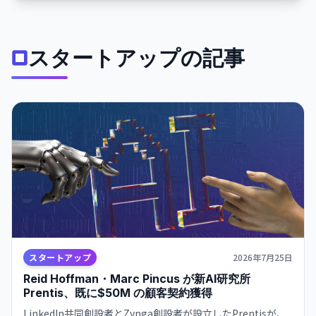
スタートアップの記事
スタートアップ
2026年7月25日
Reid Hoffman・Marc Pincus が新AI研究所
Prentis、既に$50M の顧客契約獲得
LinkedIn共同創設者とZynga創設者が設立したPrentisが、