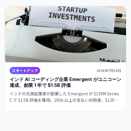
発者・新興国ユーザーの選択肢が広がる。
スタートアップ
2026年7月16日
インド AI コーディング企業 Emergent がユニコーン
達成、創業 1 年で $1.5B 評価
インドの兄弟起業家が創業した Emergent が $130M Series
C で $1.5B 評価を獲得。200k 以上の支払い利用者、$120M
の年間経常収益、4 ヶ月で 70% 成長。非技術ユーザー向け
の AI コーディング・ホスティング統合プラットフォームが
市場で急成長。