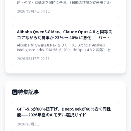
路・強度・風構造を同時に予測。3日間の精度が従来モデルの
2日間と同等で、過去20年の気象学的進歩10年分に相当する
2026年8月7日 04:12
精度向上を達成した。GitHub でオープンソース化。
Alibaba Qwen3.8 Max、Claude Opus 4.8 と同等ス
コアながら幻覚率が 23% → 40% に悪化——バージ
ョン間の性能退行
Alibaba が Qwen3.8 Max をリリース。Artificial Analysis
Intelligence Index では 56 点（Claude Opus 4.8 と同等）を獲
得した一方、Qwen3.7 Max 比で幻覚率が 23% から 40% に上
2026年8月7日 00:11
昇。タスク当たりのコスト効率も悪化し、実用性を疑問視す
る声も。
特集記事
GPT-5.6が80%値下げ、DeepSeekが60%安く同性
能——2026年夏のAIモデル選択ガイド
2026年8月1日