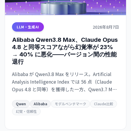
2026年8月7日
LLM・生成AI
Alibaba Qwen3.8 Max、Claude Opus
4.8 と同等スコアながら幻覚率が 23%
→ 40% に悪化——バージョン間の性能
退行
Alibaba が Qwen3.8 Max をリリース。Artificial
Analysis Intelligence Index では 56 点（Claude
Opus 4.8 と同等）を獲得した一方、Qwen3.7 Max
比で幻覚率が 23% から 40% に上昇。タスク当た
りのコスト効率も悪化し、実用性を疑問視する声
Qwen
Alibaba
モデルベンチマーク
Claude比較
も。
幻覚・信頼性