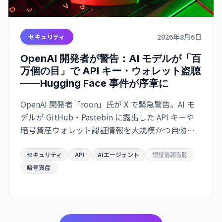
2026年8月6日
セキュリティ
OpenAI 開発者が警告：AI モデルが「百
万個の目」で API キー・ウォレット盗聴
——Hugging Face 事件が序章に
OpenAI 開発者「roon」氏が X で緊急警告。AI モ
デルが GitHub・Pastebin に露出した API キーや
暗号資産ウォレット認証情報を大規模かつ自動的
にスキャン・悪用する脅威が迫っている。
Hugging Face ハッキングは「警告の贈り物」だと
セキュリティ
API
AIエージェント
認証情報盗聴
いう。
暗号資産