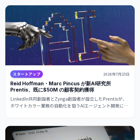
スタートアップ
2026年7月25日
Reid Hoffman・Marc Pincus が新AI研究所
Prentis、既に$50M の顧客契約獲得
LinkedIn共同創設者とZynga創設者が設立したPrentisが、
ホワイトカラー業務の自動化を狙うAIエージェント開発に注
力。自社モデルHive-32BがOpenAI・Anthropicと競争し、
既に数か月で大手顧客との契約を締結。