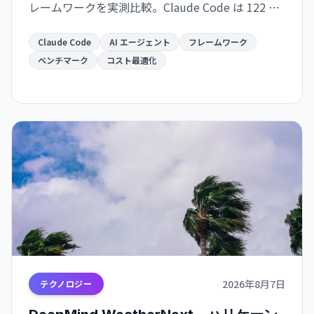
レームワークを実測比較。Claude Code は 122 秒/
タスクで最速だが $0.195/成功タスク。OpenCode
は $0.073 で 2.7 倍安いが遅い。成功率は接近。速
Claude Code
AI エージェント
フレームワーク
度か価格か、用途で選別が必須。
ベンチマーク
コスト最適化
2026年8月7日
テクノロジー