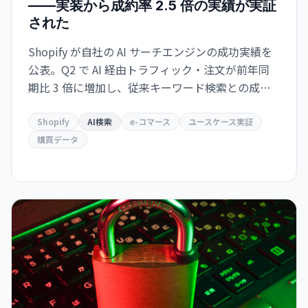
——実装から成約率 2.5 倍の実績が実証
された
Shopify が自社の AI サーチエンジンの成功実績を
公表。Q2 で AI 経由トラフィック・注文が前年同
期比 3 倍に増加し、従来キーワード検索との成約
率が 2.5 倍。Google とも共存・補完する関係を示
唆。
Shopify
AI検索
e-コマース
ユースケース実証
購買データ