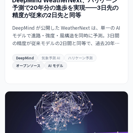
DeepMind WeatherNext、ハリケーン
予測で20年分の進歩を実現——3日先の
精度が従来の2日先と同等
DeepMind が公開した WeatherNext は、単一の AI
モデルで進路・強度・風構造を同時に予測。3日間
の精度が従来モデルの2日間と同等で、過去20年の
気象学的進歩10年分に相当する精度向上を達成し
た。GitHub でオープンソース化。
DeepMind
気象予測 AI
ハリケーン予測
オープンソース
AI モデル