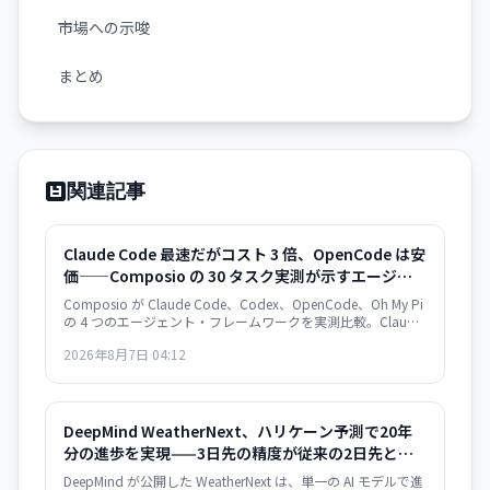
市場への示唆
まとめ
関連記事
Claude Code 最速だがコスト 3 倍、OpenCode は安
価——Composio の 30 タスク実測が示すエージェン
ト・フレームワークの選択基準
Composio が Claude Code、Codex、OpenCode、Oh My Pi
の 4 つのエージェント・フレームワークを実測比較。Claude
Code は 122 秒/タスクで最速だが $0.195/成功タスク。
2026年8月7日 04:12
OpenCode は $0.073 で 2.7 倍安いが遅い。成功率は接近。
速度か価格か、用途で選別が必須。
DeepMind WeatherNext、ハリケーン予測で20年
分の進歩を実現——3日先の精度が従来の2日先と同
等
DeepMind が公開した WeatherNext は、単一の AI モデルで進