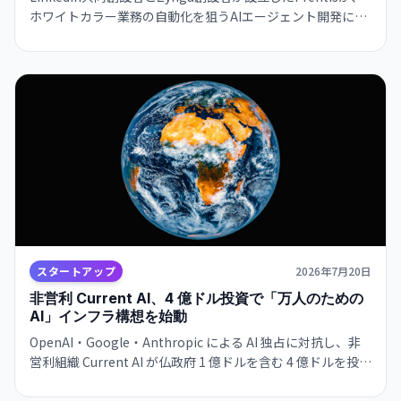
ホワイトカラー業務の自動化を狙うAIエージェント開発に注
力。自社モデルHive-32BがOpenAI・Anthropicと競争し、
既に数か月で大手顧客との契約を締結。
スタートアップ
2026年7月20日
非営利 Current AI、4 億ドル投資で「万人のための
AI」インフラ構想を始動
OpenAI・Google・Anthropic による AI 独占に対抗し、非
営利組織 Current AI が仏政府 1 億ドルを含む 4 億ドルを投資
し、多言語・オープンソースの AI インフラを構築開始。開