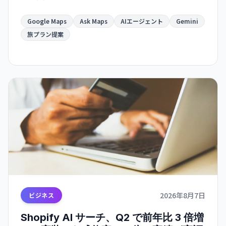
から直接実行でき、Gmail・カレンダー連携で旅計
画がより便利になります。
Google Maps
Ask Maps
AIエージェント
Gemini
旅プラン提案
2026年8月7日
ビジネス
Shopify AI サーチ、Q2 で前年比 3 倍増