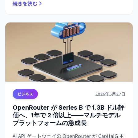
続きを読む
2026年5月27日
ビジネス
OpenRouter が Series B で 1.3B ドル評
価へ、1年で 2 倍以上——マルチモデル
プラットフォームの急成長
AI API ゲートウェイの OpenRouter が CapitalG 主