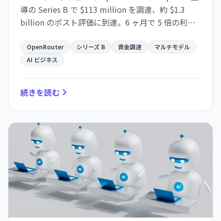
導の Series B で $113 million を調達、約 $1.3
billion のポスト評価に到達。6 ヶ月で 5 倍の利用
成長を記録し、ベンダーロックイン回避需要の高
まりを示す。
OpenRouter
シリーズ B
資金調達
マルチモデル
AI ビジネス
続きを読む