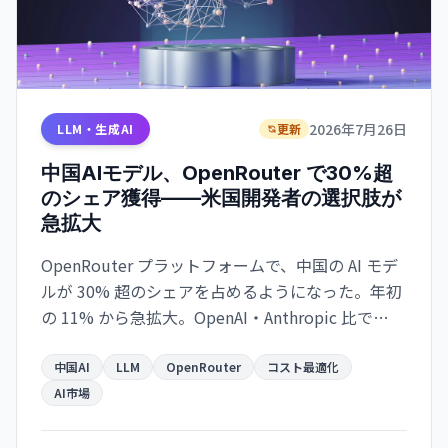
2026年7月26日
LLM・生成AI
更新
中国AIモデル、OpenRouter で30%超
のシェア獲得——米国開発者の選択肢が
急拡大
OpenRouter プラットフォームで、中国の AI モデ
ルが 30% 超のシェアを占めるようになった。年初
の 11% から急拡大。OpenAI・Anthropic 比で
60〜90% 安い価格設定が採用を後押しし、大手ス
タートアップも乗り換えを開始。Moonshot Kimi
中国AI
LLM
OpenRouter
コスト最適化
K3 が 930 万ダウンロードを達成し、Coinbase も
AI市場
切り替えを表明。