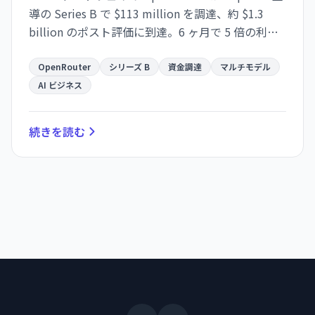
導の Series B で $113 million を調達、約 $1.3
billion のポスト評価に到達。6 ヶ月で 5 倍の利用
成長を記録し、ベンダーロックイン回避需要の高
まりを示す。
OpenRouter
シリーズ B
資金調達
マルチモデル
AI ビジネス
続きを読む