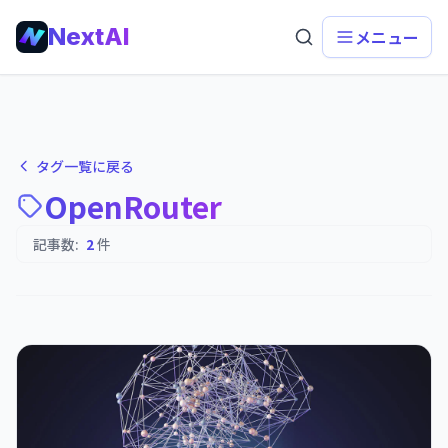
NextAI
メニュー
タグ一覧に戻る
OpenRouter
記事数:
2
件