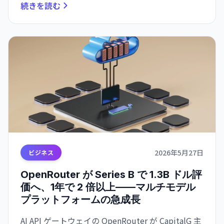
続きを読む
2026年5月27日
ビジネス
OpenRouter が Series B で 1.3B ドル評
価へ、1年で 2 倍以上——マルチモデル
プラットフォームの急成長
AI API ゲートウェイの OpenRouter が CapitalG 主