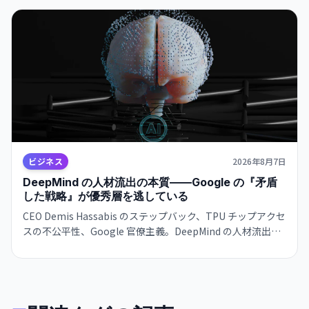
ビジネス
2026年8月7日
DeepMind の人材流出の本質——Google の『矛盾
した戦略』が優秀層を逃している
CEO Demis Hassabis のステップバック、TPU チップアクセ
スの不公平性、Google 官僚主義。DeepMind の人材流出は
単なる組織問題ではなく、Google のインフラ支配戦略の矛
盾を示唆している。