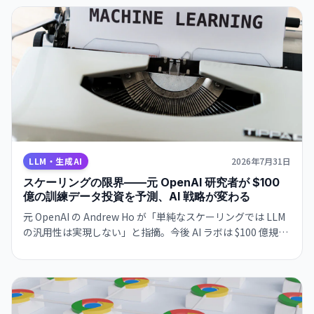
LLM・生成AI
2026年7月31日
スケーリングの限界——元 OpenAI 研究者が $100
億の訓練データ投資を予測、AI 戦略が変わる
元 OpenAI の Andrew Ho が「単純なスケーリングでは LLM
の汎用性は実現しない」と指摘。今後 AI ラボは $100 億規模
の高質訓練データ投資に向かい、プログラミング・数学偏重
の「スペシャライゼーション問題」を解決へ。AI 開発の次の
段階へ。