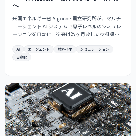
へ
米国エネルギー省 Argonne 国立研究所が、マルチ
エージェント AI システムで原子レベルのシミュレ
ーションを自動化。従来は数ヶ月要した材料構造
解析が数日で完了するようになり、バッテリー・
航空宇宙・電子部品分野での新材料開発が急速化
AI
エージェント
材料科学
シミュレーション
する見通し。
自動化