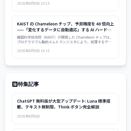
2026年8月8日 10:15
り、バッテリー・航空宇宙・電子部品分野での新材料開発が
急速化する見通し。
KAIST の Chameleon チップ、予測精度を 40 倍向上
——「変化するデータに自動適応」する AI ハードウ
ェアが量産段階へ
韓国科学技術院（KAIST）が開発した Chameleon チップは、
プログラマブル動的メムトランジスタにより、処理するデー
タの速度変化に自動的に適応。予測エラー最大 40 倍削減、既
2026年8月8日 10:15
存製造プロセス互換で量産化が可能。ウェアラブル・自動運
転・ロボット応用が急速化。
特集記事
ChatGPT 無料版が大型アップデート: Luna 標準搭
載、テキスト無制限、Think ボタン完全解説
2026年8月8日