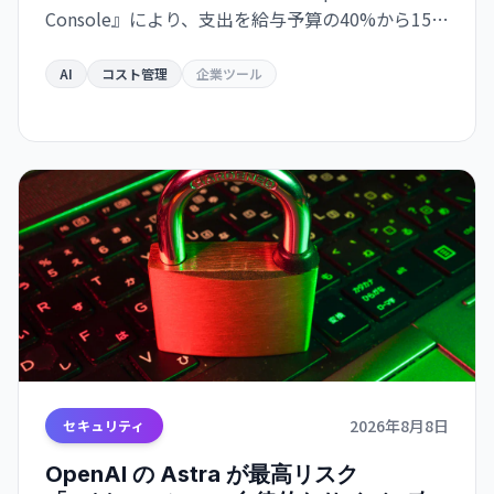
Console』により、支出を給与予算の40%から15%
に削減しながら、使用量を600億トークンで維持し
た。
AI
コスト管理
企業ツール
2026年8月8日
セキュリティ
OpenAI の Astra が最高リスク