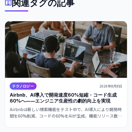
関連タグの記事
テクノロジー
2026年8月8日
Airbnb、AI導入で開発速度60%短縮・コード生成
60%へ――エンジニア生産性の劇的向上を実現
Airbnbは新しい検索機能をテスト中で、AI導入により開発時
間を60%削減、コードの60%をAIが生成、機能リリース数が
前年比80%増加したと発表しました。