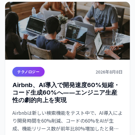
2026年8月8日
テクノロジー
Airbnb、AI導入で開発速度60%短縮・
コード生成60%へ――エンジニア生産
性の劇的向上を実現
Airbnbは新しい検索機能をテスト中で、AI導入によ
り開発時間を60%削減、コードの60%をAIが生
成、機能リリース数が前年比80%増加したと発表