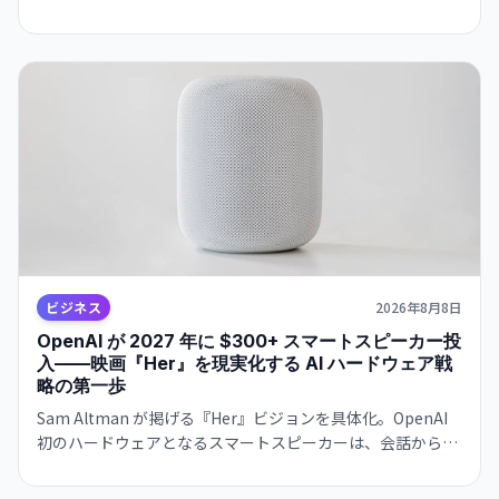
与予算の40%から15%に削減しながら、使用量を600億トー
クンで維持した。
ビジネス
2026年8月8日
OpenAI が 2027 年に $300+ スマートスピーカー投
入——映画『Her』を現実化する AI ハードウェア戦
略の第一歩
Sam Altman が掲げる『Her』ビジョンを具体化。OpenAI
初のハードウェアとなるスマートスピーカーは、会話から学
習し個別ユーザーに適応。Jony Ive デザイン。2027年発売予
定。