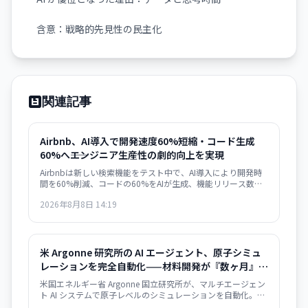
含意：戦略的先見性の民主化
関連記事
Airbnb、AI導入で開発速度60%短縮・コード生成
60%へ――エンジニア生産性の劇的向上を実現
Airbnbは新しい検索機能をテスト中で、AI導入により開発時
間を60%削減、コードの60%をAIが生成、機能リリース数が
前年比80%増加したと発表しました。
2026年8月8日 14:19
米 Argonne 研究所の AI エージェント、原子シミュ
レーションを完全自動化——材料開発が『数ヶ月』か
ら『数日』へ
米国エネルギー省 Argonne 国立研究所が、マルチエージェン
ト AI システムで原子レベルのシミュレーションを自動化。従
来は数ヶ月要した材料構造解析が数日で完了するようにな