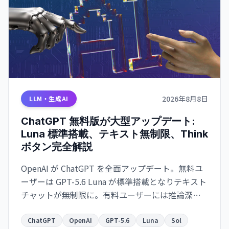
2026年8月8日
LLM・生成AI
ChatGPT 無料版が大型アップデート:
Luna 標準搭載、テキスト無制限、Think
ボタン完全解説
OpenAI が ChatGPT を全面アップデート。無料ユ
ーザーは GPT-5.6 Luna が標準搭載となりテキスト
チャットが無制限に。有料ユーザーには推論深度
スライダーを備えた強化版 Sol が提供される。何
が変わったか、Think ボタンの使い方、Luna と
ChatGPT
OpenAI
GPT-5.6
Luna
Sol