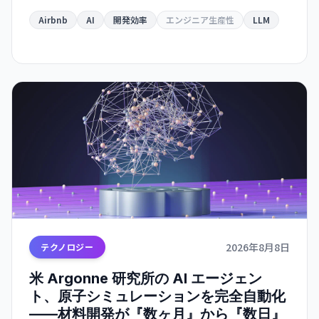
しました。
Airbnb
AI
開発効率
エンジニア生産性
LLM
2026年8月8日
テクノロジー
米 Argonne 研究所の AI エージェン
ト、原子シミュレーションを完全自動化
——材料開発が『数ヶ月』から『数日』