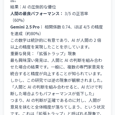
出。
結果：AI の圧倒的な優位
人間の最良パフォーマンス：
3/5 の正答率
（60%）
Gemini 2.5 Pro：
相関係数 0.74、ほぼ 4/5 の精度
を達成（約80%）
この数字は統計的に有意であり、AI が人間の 2 倍
以上の精度を実現したことを示しています。
重要な発見：「拡張トラップ」現象
最も興味深い発見は、人間と AI の判断を組み合わ
せた場合の結果です。一般に、複数の専門家意見を
統合すると精度が向上することが知られています。
しかし、この研究では逆の現象が観察されました。
「人間と AI の判断を組み合わせると、AI だけで判
断した場合よりもパフォーマンスが低下した」
つまり、AI の判断が正確であるのに対し、人間が
意見を挟むと全体精度が落ちてしまう、という状況
です。これは「拡張トラップ」と呼ばれる現象で、