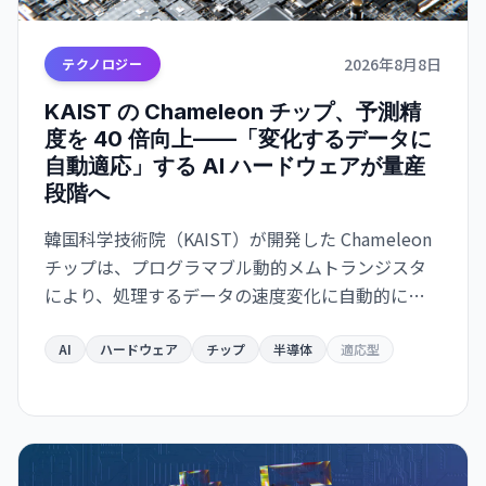
2026年8月8日
テクノロジー
KAIST の Chameleon チップ、予測精
度を 40 倍向上——「変化するデータに
自動適応」する AI ハードウェアが量産
段階へ
韓国科学技術院（KAIST）が開発した Chameleon
チップは、プログラマブル動的メムトランジスタ
により、処理するデータの速度変化に自動的に適
応。予測エラー最大 40 倍削減、既存製造プロセス
互換で量産化が可能。ウェアラブル・自動運転・
AI
ハードウェア
チップ
半導体
適応型
ロボット応用が急速化。