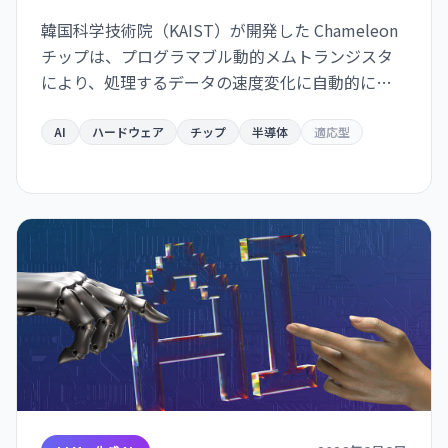
韓国科学技術院（KAIST）が開発した Chameleon
チップは、プログラマブル動的メムトランジスタ
により、処理するデータの速度変化に自動的に適
応。予測エラー最大 40 倍削減、既存製造プロセス
互換で量産化が可能。ウェアラブル・自動運転・
AI
ハードウェア
チップ
半導体
適応型
ロボット応用が急速化。