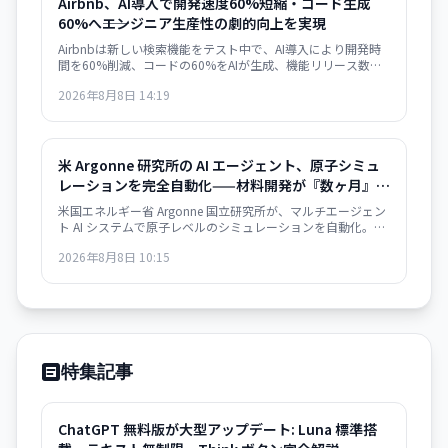
Airbnb、AI導入で開発速度60%短縮・コード生成
60%へ――エンジニア生産性の劇的向上を実現
Airbnbは新しい検索機能をテスト中で、AI導入により開発時
間を60%削減、コードの60%をAIが生成、機能リリース数が
前年比80%増加したと発表しました。
2026年8月8日 14:19
米 Argonne 研究所の AI エージェント、原子シミュ
レーションを完全自動化——材料開発が『数ヶ月』か
ら『数日』へ
米国エネルギー省 Argonne 国立研究所が、マルチエージェン
ト AI システムで原子レベルのシミュレーションを自動化。従
来は数ヶ月要した材料構造解析が数日で完了するようにな
2026年8月8日 10:15
り、バッテリー・航空宇宙・電子部品分野での新材料開発が
急速化する見通し。
特集記事
ChatGPT 無料版が大型アップデート: Luna 標準搭