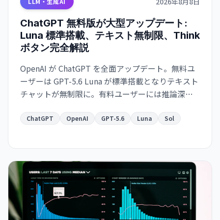
2026年8月8日
LLM・生成AI
ChatGPT 無料版が大型アップデート:
Luna 標準搭載、テキスト無制限、Think
ボタン完全解説
OpenAI が ChatGPT を全面アップデート。無料ユ
ーザーは GPT-5.6 Luna が標準搭載となりテキスト
チャットが無制限に。有料ユーザーには推論深度
スライダーを備えた強化版 Sol が提供される。何
が変わったか、Think ボタンの使い方、Luna と
ChatGPT
OpenAI
GPT-5.6
Luna
Sol
Sol の違いをまとめた。