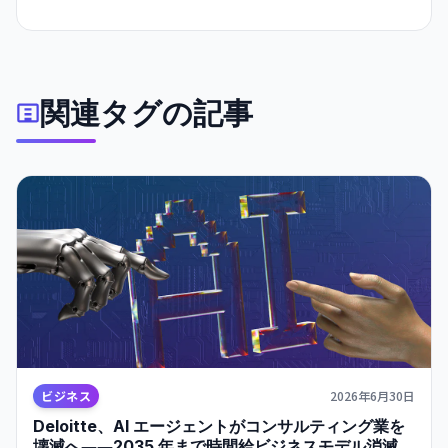
データの速度変化に自動的に適応。予測エラー最大 40 倍削
減、既存製造プロセス互換で量産化が可能。ウェアラブル・
自動運転・ロボット応用が急速化。
関連タグの記事
ビジネス
2026年6月30日
Deloitte、AI エージェントがコンサルティング業を
壊滅へ――2035 年まで時間給ビジネスモデル消滅