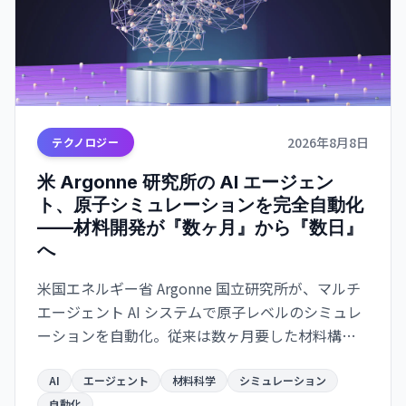
2026年8月8日
テクノロジー
米 Argonne 研究所の AI エージェン
ト、原子シミュレーションを完全自動化
——材料開発が『数ヶ月』から『数日』
へ
米国エネルギー省 Argonne 国立研究所が、マルチ
エージェント AI システムで原子レベルのシミュレ
ーションを自動化。従来は数ヶ月要した材料構造
解析が数日で完了するようになり、バッテリー・
航空宇宙・電子部品分野での新材料開発が急速化
AI
エージェント
材料科学
シミュレーション
自動化