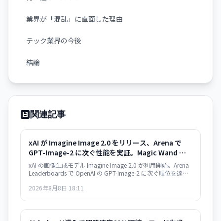
業界が「混乱」に直面した理由
テック業界の今後
結論
関連記事
xAI が Imagine Image 2.0 をリリース、Arena で
GPT-Image-2 に次ぐ性能を実証。Magic Wand な
ど高度な編集機能も搭載
xAI の画像生成モデル Imagine Image 2.0 が利用開始。Arena
Leaderboards で OpenAI の GPT-Image-2 に次ぐ順位を達成
し、Magic Wand や Multi-Ref Editing などの高度な編集ツー
2026年8月8日 18:11
ルを備えている。Grok で即利用可能、API は近日提供予定。