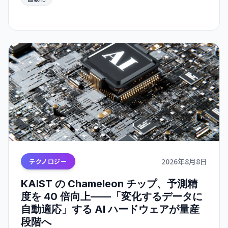
する見通し。
2026年8月8日
テクノロジー
KAIST の Chameleon チップ、予測精
度を 40 倍向上——「変化するデータに
自動適応」する AI ハードウェアが量産
段階へ