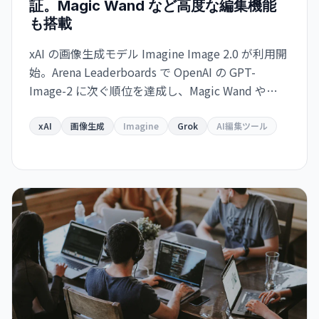
証。Magic Wand など高度な編集機能
も搭載
xAI の画像生成モデル Imagine Image 2.0 が利用開
始。Arena Leaderboards で OpenAI の GPT-
Image-2 に次ぐ順位を達成し、Magic Wand や
Multi-Ref Editing などの高度な編集ツールを備え
ている。Grok で即利用可能、API は近日提供予
xAI
画像生成
Imagine
Grok
AI編集ツール
定。