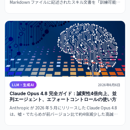
Markdown ファイルに記述されたスキル文書を「訓練可能な
パラメータ」として扱い、自動最適化する手法。Codex や
Claude Code など複数の環境に転移可能で、開発者が手軽に
AI エージェントの性能を高められる実用的な技術。
LLM・生成AI
2026年6月6日
Claude Opus 4.8 完全ガイド：誠実性4倍向上、並
列エージェント、エフォートコントロールの使い方
Anthropic が 2026 年 5 月にリリースした Claude Opus 4.8
は、嘘・でたらめが前バージョン比で約4倍減少した高誠実
モデルだ。数百の並列エージェント実行、思考量の調整、
Messages API 強化が加わり、開発者から一般ユーザーまで