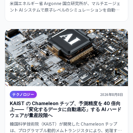
米国エネルギー省 Argonne 国立研究所が、マルチエージェ
ント AI システムで原子レベルのシミュレーションを自動
化。従来は数ヶ月要した材料構造解析が数日で完了するよう
になり、バッテリー・航空宇宙・電子部品分野での新材料開
発が急速化する見通し。
テクノロジー
2026年8月8日
KAIST の Chameleon チップ、予測精度を 40 倍向
上——「変化するデータに自動適応」する AI ハード
ウェアが量産段階へ
韓国科学技術院（KAIST）が開発した Chameleon チップ
は、プログラマブル動的メムトランジスタにより、処理する