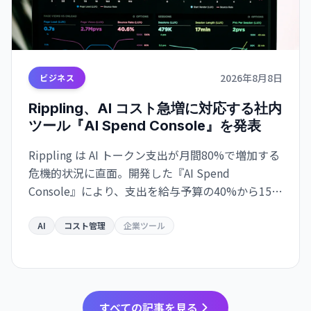
2026年8月8日
ビジネス
Rippling、AI コスト急増に対応する社内
ツール『AI Spend Console』を発表
Rippling は AI トークン支出が月間80%で増加する
危機的状況に直面。開発した『AI Spend
Console』により、支出を給与予算の40%から15%
に削減しながら、使用量を600億トークンで維持し
た。
AI
コスト管理
企業ツール
すべての記事を見る