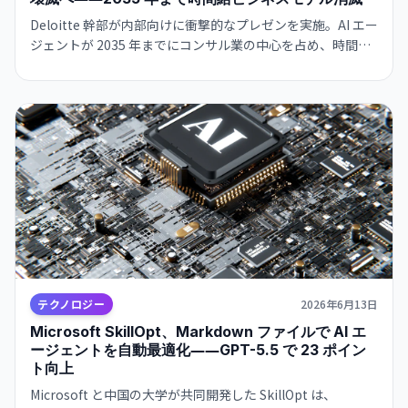
Deloitte 幹部が内部向けに衝撃的なプレゼンを実施。AI エー
ジェントが 2035 年までにコンサル業の中心を占め、時間給
（hourly billing）モデルは瓦解する見通し。McKinsey、
BCG も同じ危機感。業界全体が固定価格・成果報酬型への急
速な転換を余儀なくされている。
テクノロジー
2026年6月13日
Microsoft SkillOpt、Markdown ファイルで AI エ
ージェントを自動最適化――GPT-5.5 で 23 ポイン
ト向上
Microsoft と中国の大学が共同開発した SkillOpt は、