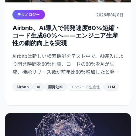
2026年8月8日
テクノロジー
Airbnb、AI導入で開発速度60%短縮・
コード生成60%へ――エンジニア生産
性の劇的向上を実現
Airbnbは新しい検索機能をテスト中で、AI導入によ
り開発時間を60%削減、コードの60%をAIが生
成、機能リリース数が前年比80%増加したと発表
しました。
Airbnb
AI
開発効率
エンジニア生産性
LLM