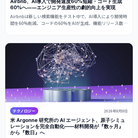
Airbnb、AI導入で開発速度60%短縮・コード生成
60%へ――エンジニア生産性の劇的向上を実現
Airbnbは新しい検索機能をテスト中で、AI導入により開発時
間を60%削減、コードの60%をAIが生成、機能リリース数が
前年比80%増加したと発表しました。
テクノロジー
2026年8月8日
米 Argonne 研究所の AI エージェント、原子シミュ
レーションを完全自動化——材料開発が『数ヶ月』
から『数日』へ