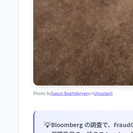
Photo by
Sasun Bughdaryan
on
Unsplash
💡
Bloomberg の調査で、Fra