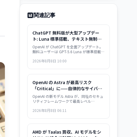
関連記事
ChatGPT 無料版が大型アップデー
ト: Luna 標準搭載、テキスト無制
限、Think ボタン完全解説
OpenAI が ChatGPT を全面アップデート。
無料ユーザーは GPT-5.6 Luna が標準搭載と
なりテキストチャットが無制限に。有料ユ
2026年8月8日 10:00
ーザーには推論深度スライダーを備えた強
化版 Sol が提供される。何が変わったか、
Think ボタンの使い方、Luna と Sol の違い
をまとめた。
OpenAI の Astra が最高リスク
「Critical」に——自律的なサイバー
攻撃能力を初検出
OpenAI の新モデル Astra が、同社のセキュ
リティフレームワークで最高レベル
「Critical」に指定される可能性が判明。自
2026年8月8日 06:11
律的なサイバー攻撃戦略の立案と実行が可
能な能力を持つとされ、開発の一部が一時
停止されました。
AMD が Taalas 買収、AI モデルをシ