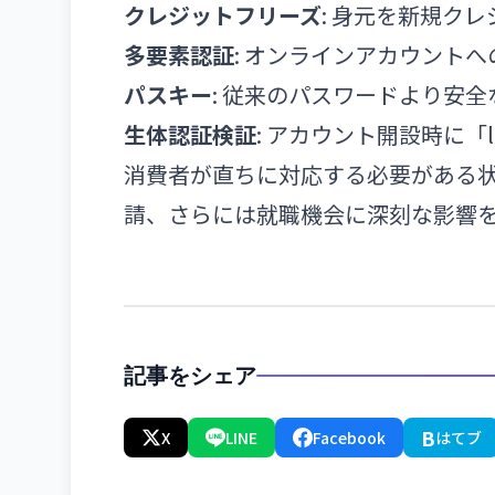
クレジットフリーズ
: 身元を新規ク
多要素認証
: オンラインアカウント
パスキー
: 従来のパスワードより安
生体認証検証
: アカウント開設時に「li
消費者が直ちに対応する必要がある
請、さらには就職機会に深刻な影響
記事をシェア
B
X
LINE
Facebook
はてブ