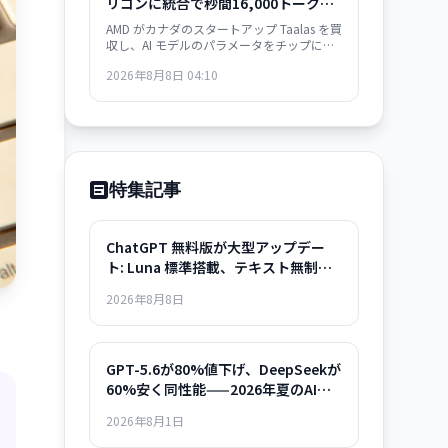
リコンに統合で秒間16,000トークン
達成
AMD がカナダのスタートアップ Taalas を買
収し、AI モデルのパラメータをチップに直
接埋め込むことで、Llama 3.1-8B で秒間
2026年8月8日 04:10
16,000トークン以上の驚異的な速度を実
現。GPU 依存からの脱却と高速推論チップ
の開発競争が激化しています。
特集記事
ChatGPT 無料版が大型アップデー
ト: Luna 標準搭載、テキスト無制
限、Think ボタン完全解説
2026年8月8日
GPT-5.6が80%値下げ、DeepSeekが
60%安く同性能——2026年夏のAIモ
デル選択ガイド
2026年8月1日