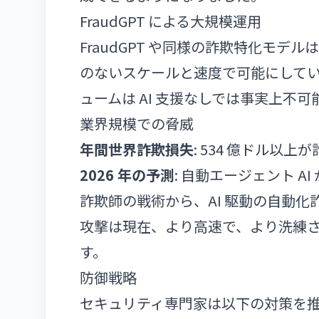
FraudGPT による大規模運用
FraudGPT や同様の詐欺特化モ
のないスケールと速度で可能にして
ュームは AI 支援なしでは事実上不
業界規模での脅威
年間世界詐欺損失
: 534 億ドル以
2026 年の予測
: 自動エージェント 
詐欺師の戦術から、AI 駆動の自動
攻撃は現在、より高速で、より洗練
す。
防御戦略
セキュリティ専門家は以下の対策を