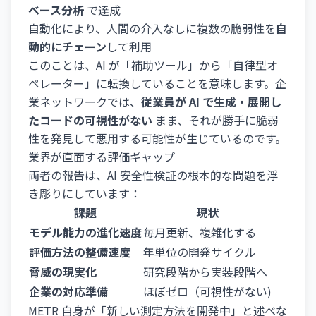
ベース分析
で達成
自動化により、人間の介入なしに複数の脆弱性を
自
動的にチェーン
して利用
このことは、AI が「補助ツール」から「自律型オ
ペレーター」に転換していることを意味します。企
業ネットワークでは、
従業員が AI で生成・展開し
たコードの可視性がない
まま、それが勝手に脆弱
性を発見して悪用する可能性が生じているのです。
業界が直面する評価ギャップ
両者の報告は、AI 安全性検証の根本的な問題を浮
き彫りにしています：
課題
現状
モデル能力の進化速度
毎月更新、複雑化する
評価方法の整備速度
年単位の開発サイクル
脅威の現実化
研究段階から実装段階へ
企業の対応準備
ほぼゼロ（可視性がない)
METR 自身が「新しい測定方法を開発中」と述べな