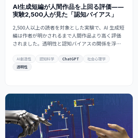
AI生成短編が人間作品を上回る評価――
実験2,500人が見た「認知バイアス」
2,500人以上の読者を対象とした実験で、AI 生成短
編は作者が明かされるまで人間作品より高く評価
されました。透明性と認知バイアスの関係を浮き
彫りにしています。
AI創造性
認知科学
ChatGPT
社会心理学
透明性