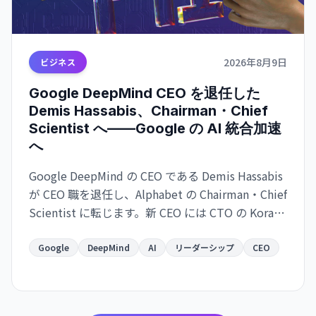
2026年8月9日
ビジネス
Google DeepMind CEO を退任した
Demis Hassabis、Chairman・Chief
Scientist へ——Google の AI 統合加速
へ
Google DeepMind の CEO である Demis Hassabis
が CEO 職を退任し、Alphabet の Chairman・Chief
Scientist に転じます。新 CEO には CTO の Koray
Kavukcuoglu が就任。Google の AI 戦略が実務と
長期展望で分離される大きな人事変更です。
Google
DeepMind
AI
リーダーシップ
CEO