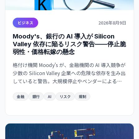
2026年8月9日
ビジネス
Moody's、銀行の AI 導入が Silicon
Valley 依存に陥るリスク警告——停止脆
弱性・価格転嫁の懸念
格付け機関 Moody's が、金融機関の AI 導入競争が
少数の Silicon Valley 企業への危険な依存を生み出
していると警告。大規模停止やベンダーによる価
格戦略の変更に脆弱な構造が形成されつつあり、
金融システムのリスク要因になり得ると指摘し
金融
銀行
AI
リスク
規制
た。