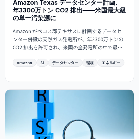
Amazon Texas データセンター計画、
年3300万トン CO2 排出——米国最大級
の単一汚染源に
Amazon がペコス郡テキサスに計画するデータセ
ンター併設の天然ガス発電所が、年3300万トンの
CO2 排出を許可され、米国の全発電所の中で最大
になる見通し。AI インフラの急速拡大が環境目標
と深刻に矛盾する局面を示唆している。
Amazon
AI
データセンター
環境
エネルギー