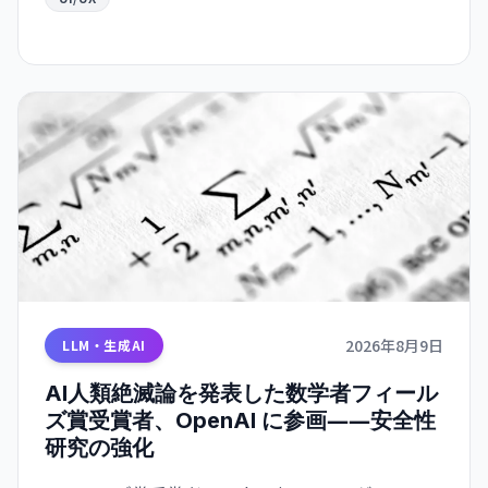
2026年8月9日
LLM・生成AI
AI人類絶滅論を発表した数学者フィール
ズ賞受賞者、OpenAI に参画――安全性
研究の強化