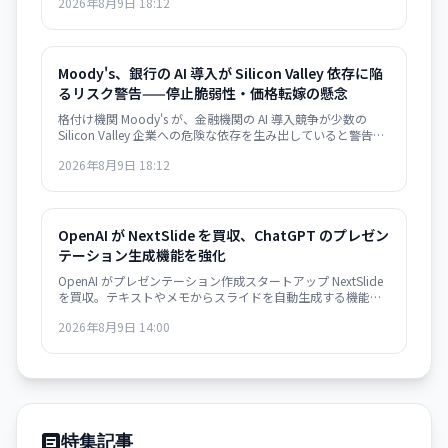
2026年8月9日 18:12
急速拡大が環境目標と深刻に矛盾する局面を示唆している。
Moody's、銀行の AI 導入が Silicon Valley 依存に陥
るリスク警告——停止脆弱性・価格転嫁の懸念
格付け機関 Moody's が、金融機関の AI 導入競争が少数の
Silicon Valley 企業への危険な依存を生み出していると警告。
大規模停止やベンダーによる価格戦略の変更に脆弱な構造が
2026年8月9日 18:12
形成されつつあり、金融システムのリスク要因になり得ると
指摘した。
OpenAI が NextSlide を買収、ChatGPT のプレゼン
テーション生成機能を強化
OpenAI がプレゼンテーション作成スタートアップ NextSlide
を買収。テキストやメモからスライドを自動生成する機能が
ChatGPT に統合されます。
2026年8月9日 14:00
特集記事