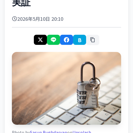
実証
2026年5月10日 20:10
B
Photo by
Sasun Bughdaryan
on
Unsplash