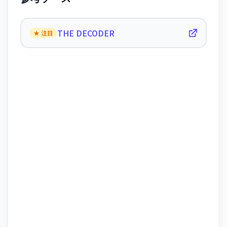
THE DECODER
★ 注目