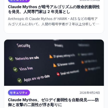
Claude Mythos が暗号アルゴリズムの致命的脆弱性
を発見、人間専門家は 2 年見落とし
Anthropic の Claude Mythos が HAWK・AES などの暗号ア
ルゴリズムにおいて、人間の暗号学者が 2 年以上分析しても
見落とした脆弱性を発見。新手法『Möbius Bridge』で計算
速度を 200～800 倍に改善。ポスト量子暗号実装前の最終検
査にアサイン。
セキュリティ
2026年4月24日
Claude Mythos、ゼロデイ脆弱性を自動発見――防
御と攻撃の二面性が浮き彫りに