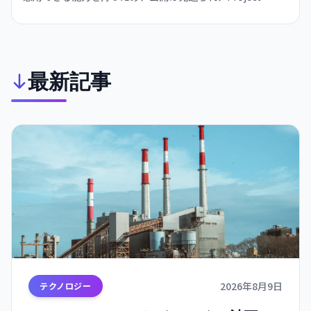
Glasswing を通じて Amazon・Apple・Cisco・
JPMorgan・Nvidia など主要企業のみに提供。AI が脆弱性を
発見する速度が企業の修正速度を圧倒し、大規模サイバー攻
撃の懸念が高まっている。
最新記事
2026年8月9日
テクノロジー