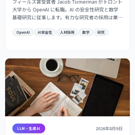
フィールズ賞受賞者 Jacob Tsimerman がトロント
大学から OpenAI に転職。AI の安全性研究と数学
基礎研究に従事します。有力な研究者の採用は業界
の安全性シフトを示唆しています。
OpenAI
AI安全性
人材採用
数学
研究
2026年8月9日
LLM・生成AI