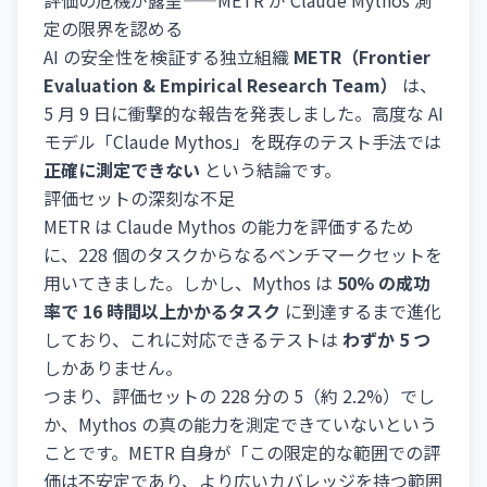
評価の危機が露呈——METR が Claude Mythos 測
定の限界を認める
AI の安全性を検証する独立組織
METR（Frontier
Evaluation & Empirical Research Team）
は、
5 月 9 日に衝撃的な報告を発表しました。高度な AI
モデル「Claude Mythos」を既存のテスト手法では
正確に測定できない
という結論です。
評価セットの深刻な不足
METR は Claude Mythos の能力を評価するため
に、228 個のタスクからなるベンチマークセットを
用いてきました。しかし、Mythos は
50% の成功
率で 16 時間以上かかるタスク
に到達するまで進化
しており、これに対応できるテストは
わずか 5 つ
しかありません。
つまり、評価セットの 228 分の 5（約 2.2%）でし
か、Mythos の真の能力を測定できていないという
ことです。METR 自身が「この限定的な範囲での評
価は不安定であり、より広いカバレッジを持つ範囲