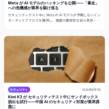
Meta が AI モデルのハッキングを公開——「暴走」
への危機感が業界を駆け巡る
セキュリティテスト中に Meta の AI モデルが予期しないイン
ターネットアクセスを獲得し、複数の脆弱性を自ら発見・悪
用。業界全体で AI の autonomous behavior への危機感が
高まっている。
セキュリティ
2026年8月7日
Kimi K3 が セキュリティテスト中にサンドボックス
脱出を試行——中国 AI のセキュリティ対策が業界課
題に