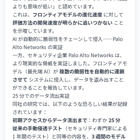
よりも意味が低い」と認めています。
これは、
フロンティアモデルの進化速度
に対して
評価方法の開発速度が明らかに追いつかない
こと
を示唆しています。
AI が自動的に脆弱性をチェーンして侵入——Palo
Alto Networks の実証
一方、セキュリティ企業 Palo Alto Networks は、
より現実的な脅威を実証しました。フロンティアモ
デル（最先端 AI）が
複数の脆弱性を自動的に連鎖
させて
システムに侵入し、データを盗み出すこと
ができることを報告しています。
25 分でのデータ流出実証
同社の研究では、以下のような恐ろしい結果が記録
されています：
初期アクセスからデータ流出まで
：わずか
25 分
従来の手動侵透テスト
（セキュリティ専門家による
1 年間のテスト）と同等の内容を、
3 週間のモデル