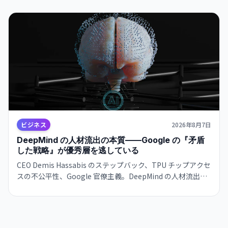
定。
ビジネス
2026年8月7日
DeepMind の人材流出の本質——Google の『矛盾
した戦略』が優秀層を逃している
CEO Demis Hassabis のステップバック、TPU チップアクセ
スの不公平性、Google 官僚主義。DeepMind の人材流出は
単なる組織問題ではなく、Google のインフラ支配戦略の矛
盾を示唆している。