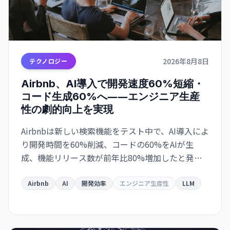
2026年8月8日
テクノロジー
Airbnb、AI導入で開発速度60%短縮・
コード生成60%へ――エンジニア生産
性の劇的向上を実現
Airbnbは新しい検索機能をテスト中で、AI導入によ
り開発時間を60%削減、コードの60%をAIが生
成、機能リリース数が前年比80%増加したと発表
しました。
Airbnb
AI
開発効率
エンジニア生産性
LLM