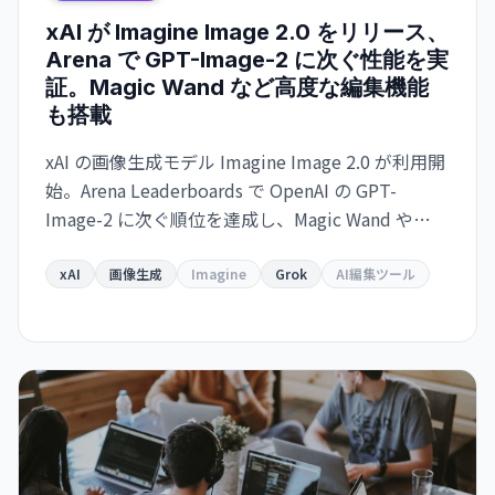
xAI が Imagine Image 2.0 をリリース、
Arena で GPT-Image-2 に次ぐ性能を実
証。Magic Wand など高度な編集機能
も搭載
xAI の画像生成モデル Imagine Image 2.0 が利用開
始。Arena Leaderboards で OpenAI の GPT-
Image-2 に次ぐ順位を達成し、Magic Wand や
Multi-Ref Editing などの高度な編集ツールを備え
ている。Grok で即利用可能、API は近日提供予
xAI
画像生成
Imagine
Grok
AI編集ツール
定。