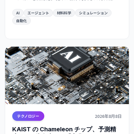
解析が数日で完了するようになり、バッテリー・
航空宇宙・電子部品分野での新材料開発が急速化
AI
エージェント
材料科学
シミュレーション
する見通し。
自動化
2026年8月8日
テクノロジー
KAIST の Chameleon チップ、予測精