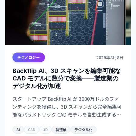
2026年8月8日
テクノロジー
Backflip AI、3D スキャンを編集可能な
CAD モデルに数分で変換――製造業の
デジタル化が加速
スタートアップ Backflip AI が 3000万ドルのファ
ンディングを獲得し、3D スキャンから完全編集可
能なパラメトリック CAD モデルを自動生成するソ
リューションをリリース。Autodesk Fusion 対応
で、従来は何時間もかかっていた作業が数分に短
AI
CAD
3D
製造業
デジタル化