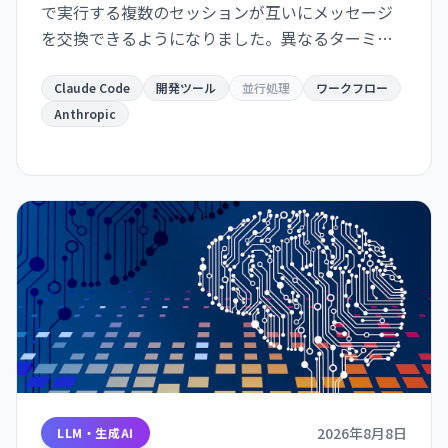
で実行する複数のセッションが互いにメッセージ
を交換できるようになりました。異なるターミナ
ルで動作するインスタンスが自動的に情報共有
し、開発ワークフローが大幅に効率化されます。
Claude Code
開発ツール
並行処理
ワークフロー
Anthropic
2026年8月8日
LLM・生成AI