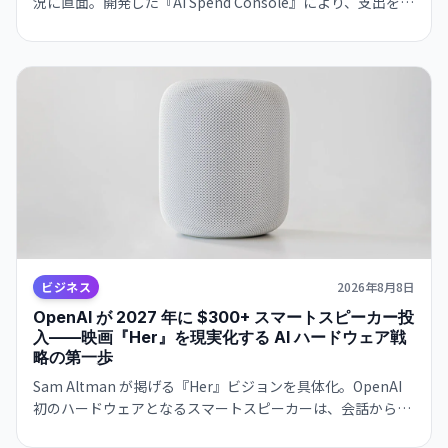
況に直面。開発した『AI Spend Console』により、支出を給
与予算の40%から15%に削減しながら、使用量を600億トー
クンで維持した。
ビジネス
2026年8月8日
OpenAI が 2027 年に $300+ スマートスピーカー投
入——映画『Her』を現実化する AI ハードウェア戦
略の第一歩
Sam Altman が掲げる『Her』ビジョンを具体化。OpenAI
初のハードウェアとなるスマートスピーカーは、会話から学
習し個別ユーザーに適応。Jony Ive デザイン。2027年発売予