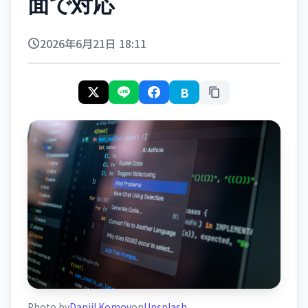
面で対応
2026年6月21日 18:11
B
Photo by
Daniil Komov
on
Unsplash