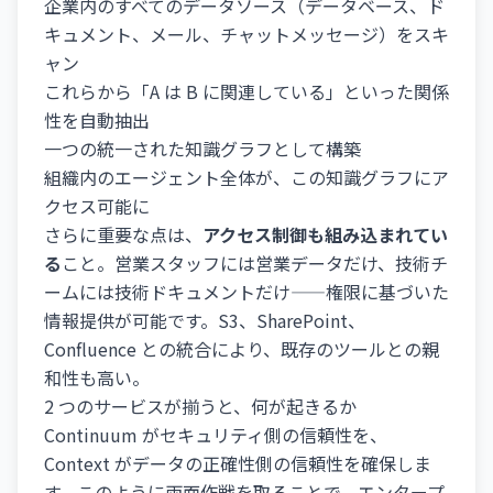
企業内のすべてのデータソース（データベース、ド
キュメント、メール、チャットメッセージ）をスキ
ャン
これらから「A は B に関連している」といった関係
性を自動抽出
一つの統一された知識グラフとして構築
組織内のエージェント全体が、この知識グラフにア
クセス可能に
さらに重要な点は、
アクセス制御も組み込まれてい
る
こと。営業スタッフには営業データだけ、技術チ
ームには技術ドキュメントだけ——権限に基づいた
情報提供が可能です。S3、SharePoint、
Confluence との統合により、既存のツールとの親
和性も高い。
2 つのサービスが揃うと、何が起きるか
Continuum がセキュリティ側の信頼性を、
Context がデータの正確性側の信頼性を確保しま
す。このように両面作戦を取ることで、エンタープ