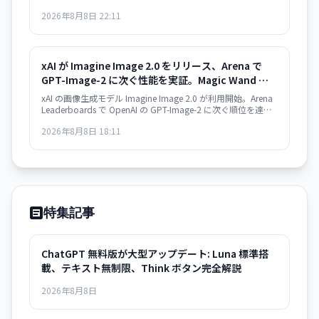
なりました。異なるターミナルで動作するインスタンスが自
2026年8月8日 22:11
動的に情報共有し、開発ワークフローが大幅に効率化されま
す。
xAI が Imagine Image 2.0 をリリース、Arena で
GPT-Image-2 に次ぐ性能を実証。Magic Wand な
ど高度な編集機能も搭載
xAI の画像生成モデル Imagine Image 2.0 が利用開始。Arena
Leaderboards で OpenAI の GPT-Image-2 に次ぐ順位を達成
し、Magic Wand や Multi-Ref Editing などの高度な編集ツー
2026年8月8日 18:11
ルを備えている。Grok で即利用可能、API は近日提供予定。
特集記事
ChatGPT 無料版が大型アップデート: Luna 標準搭
載、テキスト無制限、Think ボタン完全解説
2026年8月8日