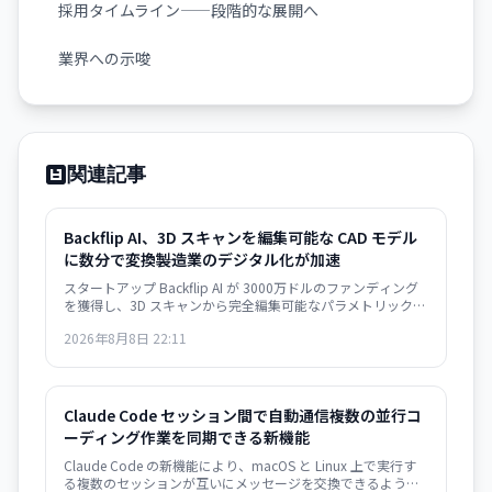
採用タイムライン——段階的な展開へ
業界への示唆
関連記事
Backflip AI、3D スキャンを編集可能な CAD モデル
に数分で変換――製造業のデジタル化が加速
スタートアップ Backflip AI が 3000万ドルのファンディング
を獲得し、3D スキャンから完全編集可能なパラメトリック
CAD モデルを自動生成するソリューションをリリース。
2026年8月8日 22:11
Autodesk Fusion 対応で、従来は何時間もかかっていた作業
が数分に短縮されます。
Claude Code セッション間で自動通信――複数の並行コ
ーディング作業を同期できる新機能
Claude Code の新機能により、macOS と Linux 上で実行す
る複数のセッションが互いにメッセージを交換できるように