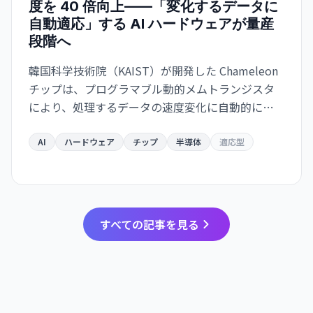
度を 40 倍向上——「変化するデータに
自動適応」する AI ハードウェアが量産
段階へ
韓国科学技術院（KAIST）が開発した Chameleon
チップは、プログラマブル動的メムトランジスタ
により、処理するデータの速度変化に自動的に適
応。予測エラー最大 40 倍削減、既存製造プロセス
互換で量産化が可能。ウェアラブル・自動運転・
AI
ハードウェア
チップ
半導体
適応型
ロボット応用が急速化。
すべての記事を見る