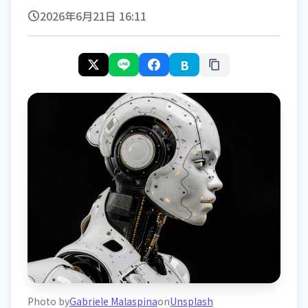
2026年6月21日 16:11
B
Photo by
Gabriele Malaspina
on
Unsplash