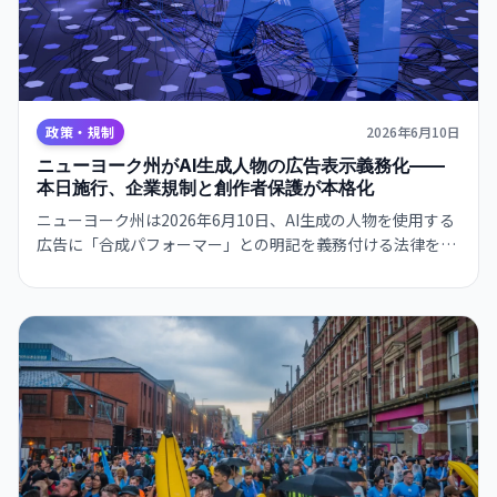
政策・規制
2026年6月10日
ニューヨーク州がAI生成人物の広告表示義務化——
本日施行、企業規制と創作者保護が本格化
ニューヨーク州は2026年6月10日、AI生成の人物を使用する
広告に「合成パフォーマー」との明記を義務付ける法律を施
行。消費者保護と創作労働者の権利を両立させる規制が米国
内で本格化します。