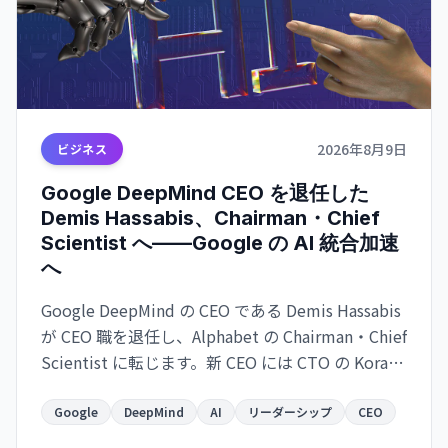
2026年8月9日
ビジネス
Google DeepMind CEO を退任した
Demis Hassabis、Chairman・Chief
Scientist へ——Google の AI 統合加速
へ
Google DeepMind の CEO である Demis Hassabis
が CEO 職を退任し、Alphabet の Chairman・Chief
Scientist に転じます。新 CEO には CTO の Koray
Kavukcuoglu が就任。Google の AI 戦略が実務と
長期展望で分離される大きな人事変更です。
Google
DeepMind
AI
リーダーシップ
CEO