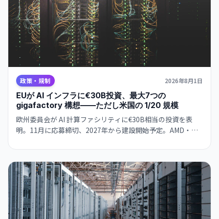
政策・規制
2026年8月1日
EUが AI インフラに€30B投資、最大7つの
gigafactory 構想——ただし米国の 1/20 規模
欧州委員会が AI 計算ファシリティに€30B相当の投資を表
明。11月に応募締切、2027年から建設開始予定。AMD・
Nvidia・Qualcomm とハード確保で合意。