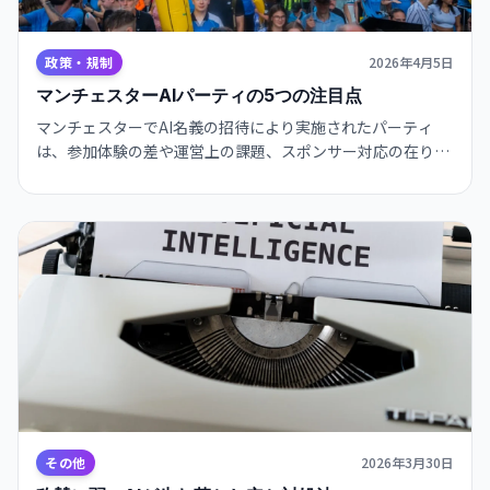
政策・規制
2026年4月5日
マンチェスターAIパーティの5つの注目点
マンチェスターでAI名義の招待により実施されたパーティ
は、参加体験の差や運営上の課題、スポンサー対応の在り方
を示す好例となり、透明性と倫理整備の重要性を考える契機
になりました。
その他
2026年3月30日