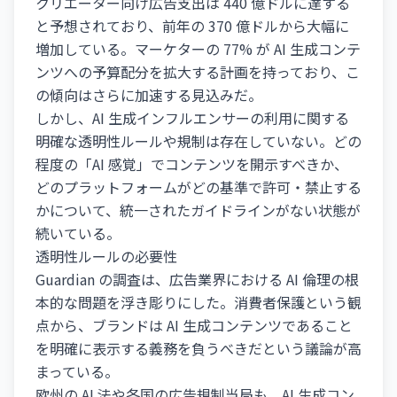
クリエーター向け広告支出は 440 億ドルに達する
と予想されており、前年の 370 億ドルから大幅に
増加している。マーケターの 77% が AI 生成コンテ
ンツへの予算配分を拡大する計画を持っており、こ
の傾向はさらに加速する見込みだ。
しかし、AI 生成インフルエンサーの利用に関する
明確な透明性ルールや規制は存在していない。どの
程度の「AI 感覚」でコンテンツを開示すべきか、
どのプラットフォームがどの基準で許可・禁止する
かについて、統一されたガイドラインがない状態が
続いている。
透明性ルールの必要性
Guardian の調査は、広告業界における AI 倫理の根
本的な問題を浮き彫りにした。消費者保護という観
点から、ブランドは AI 生成コンテンツであること
を明確に表示する義務を負うべきだという議論が高
まっている。
欧州の AI 法や各国の広告規制当局も、AI 生成コン