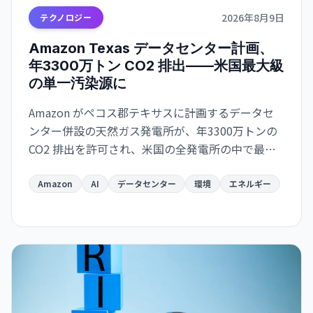
2026年8月9日
テクノロジー
Amazon Texas データセンター計画、
年3300万トン CO2 排出——米国最大級
の単一汚染源に
Amazon がペコス郡テキサスに計画するデータセ
ンター併設の天然ガス発電所が、年3300万トンの
CO2 排出を許可され、米国の全発電所の中で最大
になる見通し。AI インフラの急速拡大が環境目標
と深刻に矛盾する局面を示唆している。
Amazon
AI
データセンター
環境
エネルギー