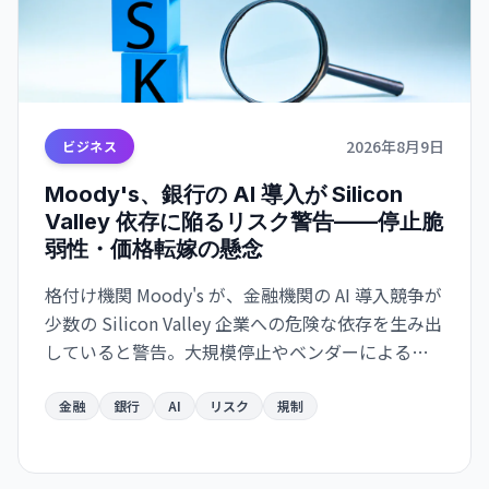
2026年8月9日
ビジネス
Moody's、銀行の AI 導入が Silicon
Valley 依存に陥るリスク警告——停止脆
弱性・価格転嫁の懸念
格付け機関 Moody's が、金融機関の AI 導入競争が
少数の Silicon Valley 企業への危険な依存を生み出
していると警告。大規模停止やベンダーによる価
格戦略の変更に脆弱な構造が形成されつつあり、
金融システムのリスク要因になり得ると指摘し
金融
銀行
AI
リスク
規制
た。