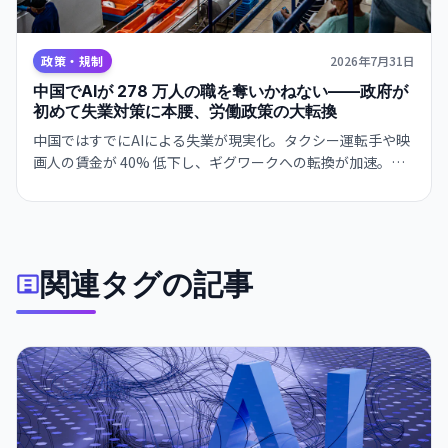
政策・規制
2026年7月31日
中国でAIが 278 万人の職を奪いかねない——政府が
初めて失業対策に本腰、労働政策の大転換
中国ではすでにAIによる失業が現実化。タクシー運転手や映
画人の賃金が 40% 低下し、ギグワークへの転換が加速。国
家主席は 7 月にAIを「共同繁栄の推進力」と位置付け、政府
は雇用創出と AI 融合の同時実現にかじを切った。
関連タグの記事