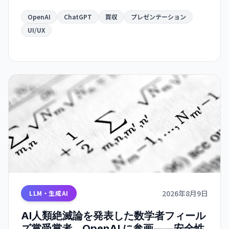
OpenAI
ChatGPT
買収
プレゼンテーション
UI/UX
2026年8月9日
LLM・生成AI
AI人類絶滅論を発表した数学者フィール
ズ賞受賞者、OpenAI に参画――安全性