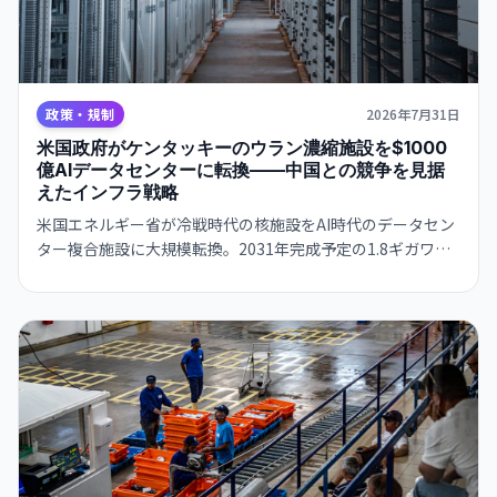
政策・規制
2026年7月31日
米国政府がケンタッキーのウラン濃縮施設を$1000
億AIデータセンターに転換——中国との競争を見据
えたインフラ戦略
米国エネルギー省が冷戦時代の核施設をAI時代のデータセン
ター複合施設に大規模転換。2031年完成予定の1.8ギガワッ
ト規模プロジェクトで、政府がAIインフラの国家戦略に本腰
を入れる。