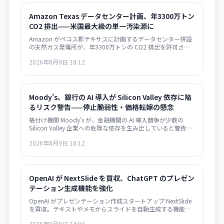
Amazon Texas データセンター計画、年3300万トン
CO2 排出——米国最大級の単一汚染源に
Amazon がペコス郡テキサスに計画するデータセンター併設
の天然ガス発電所が、年3300万トンの CO2 排出を許可さ
れ、米国の全発電所の中で最大になる見通し。AI インフラの
2026年8月9日 18:12
急速拡大が環境目標と深刻に矛盾する局面を示唆している。
Moody's、銀行の AI 導入が Silicon Valley 依存に陥
るリスク警告——停止脆弱性・価格転嫁の懸念
格付け機関 Moody's が、金融機関の AI 導入競争が少数の
Silicon Valley 企業への危険な依存を生み出していると警告。
大規模停止やベンダーによる価格戦略の変更に脆弱な構造が
2026年8月9日 18:12
形成されつつあり、金融システムのリスク要因になり得ると
指摘した。
OpenAI が NextSlide を買収、ChatGPT のプレゼン
テーション生成機能を強化
OpenAI がプレゼンテーション作成スタートアップ NextSlide
を買収。テキストやメモからスライドを自動生成する機能が
ChatGPT に統合されます。
2026年8月9日 14:00