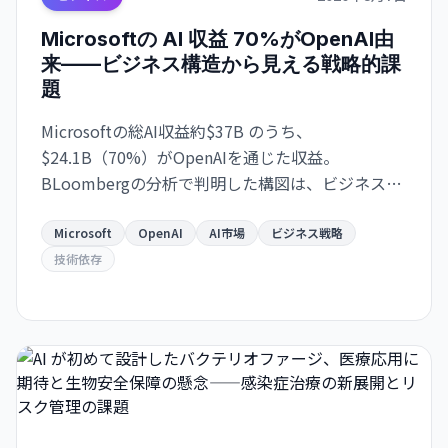
Microsoftの AI 収益 70%がOpenAI由
来——ビジネス構造から見える戦略的課
題
Microsoftの総AI収益約$37B のうち、
$24.1B（70%）がOpenAIを通じた収益。
BLoombergの分析で判明した構図は、ビジネスの
極度な集約化を示唆し、独立した AI 戦略構築の急
務を浮き彫りにします。
Microsoft
OpenAI
AI市場
ビジネス戦略
技術依存