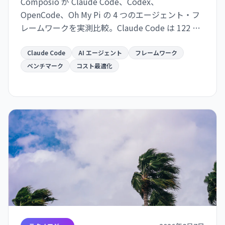
Composio が Claude Code、Codex、
OpenCode、Oh My Pi の 4 つのエージェント・フ
レームワークを実測比較。Claude Code は 122 秒/
タスクで最速だが $0.195/成功タスク。OpenCode
は $0.073 で 2.7 倍安いが遅い。成功率は接近。速
Claude Code
AI エージェント
フレームワーク
度か価格か、用途で選別が必須。
ベンチマーク
コスト最適化