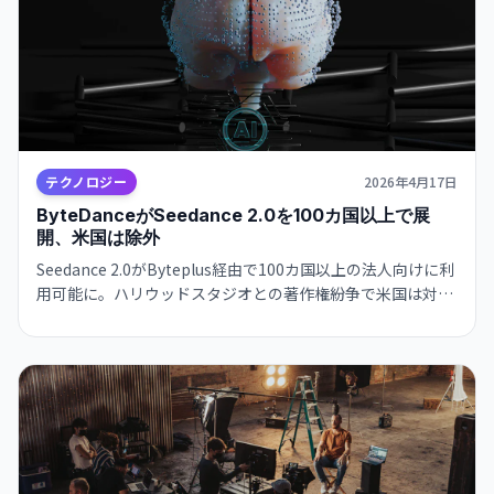
テクノロジー
2026年4月17日
ByteDanceがSeedance 2.0を100カ国以上で展
開、米国は除外
Seedance 2.0がByteplus経由で100カ国以上の法人向けに利
用可能に。ハリウッドスタジオとの著作権紛争で米国は対象
外だが、人物フィルタリングなどの保護機能を実装。