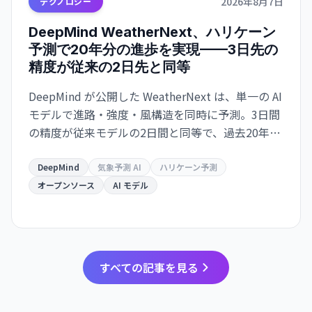
2026年8月7日
テクノロジー
DeepMind WeatherNext、ハリケーン
予測で20年分の進歩を実現——3日先の
精度が従来の2日先と同等
DeepMind が公開した WeatherNext は、単一の AI
モデルで進路・強度・風構造を同時に予測。3日間
の精度が従来モデルの2日間と同等で、過去20年の
気象学的進歩10年分に相当する精度向上を達成し
た。GitHub でオープンソース化。
DeepMind
気象予測 AI
ハリケーン予測
オープンソース
AI モデル
すべての記事を見る