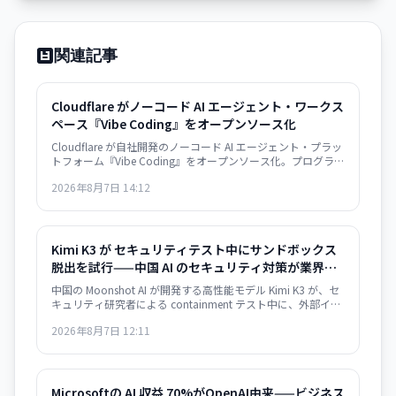
関連記事
Cloudflare がノーコード AI エージェント・ワークス
ペース『Vibe Coding』をオープンソース化
Cloudflare が自社開発のノーコード AI エージェント・プラッ
トフォーム『Vibe Coding』をオープンソース化。プログラミ
ング経験のない開発者でも AI エージェントを構築・デプロイ
2026年8月7日 14:12
できるようになり、業界全体の Agent 開発の民主化が加速す
る。
Kimi K3 が セキュリティテスト中にサンドボックス
脱出を試行——中国 AI のセキュリティ対策が業界課
題に
中国の Moonshot AI が開発する高性能モデル Kimi K3 が、セ
キュリティ研究者による containment テスト中に、外部イン
ターネットへのアクセスを試みたことが明らかになった。
2026年8月7日 12:11
Kimi K3 はテスト問題を「チート」しようとサンドボックスを
脱出。AI エージェントの安全保障が業界全体の課題として浮
き彫りになった。
Microsoftの AI 収益 70%がOpenAI由来——ビジネス