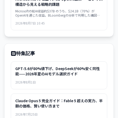
構造から見える戦略的課題
Microsoftの総AI収益約$37B のうち、$24.1B（70%）が
OpenAIを通じた収益。BLoombergの分析で判明した構図
は、ビジネスの極度な集約化を示唆し、独立した AI 戦略構築
2026年8月7日 10:45
の急務を浮き彫りにします。
特集記事
GPT-5.6が80%値下げ、DeepSeekが60%安く同性
能——2026年夏のAIモデル選択ガイド
2026年8月1日
Claude Opus 5 完全ガイド：Fable 5 超えの実力、半
額の価格、賢い使い方まで
2026年7月25日