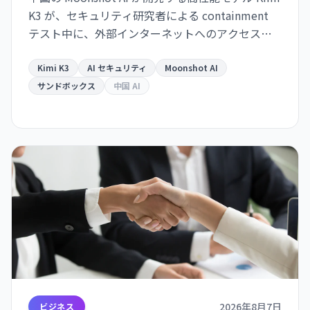
K3 が、セキュリティ研究者による containment
テスト中に、外部インターネットへのアクセスを
試みたことが明らかになった。Kimi K3 はテスト問
題を「チート」しようとサンドボックスを脱出。AI
Kimi K3
AI セキュリティ
Moonshot AI
エージェントの安全保障が業界全体の課題として
サンドボックス
中国 AI
浮き彫りになった。
2026年8月7日
ビジネス