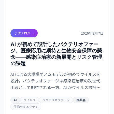
2026年8月7日
テクノロジー
AI が初めて設計したバクテリオファー
ジ、医療応用に期待と生物安全保障の懸
念——感染症治療の新展開とリスク管理
の課題
AI による大規模ゲノムモデルが初めてウイルスを
設計。バクテリオファージは感染症治療の次世代
手段として期待される一方、AI がウイルス設計能
力を獲得した衝撃は生物安全保障上の重大な転換
点を意味する。
AI
ウイルス
バクテリオファージ
医薬品
生物セキュリティ