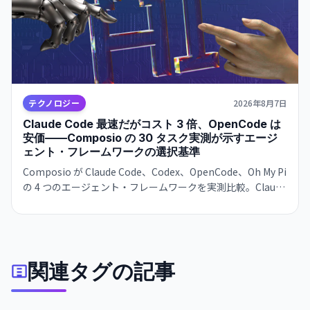
テクノロジー
2026年8月7日
Claude Code 最速だがコスト 3 倍、OpenCode は
安価——Composio の 30 タスク実測が示すエージ
ェント・フレームワークの選択基準
Composio が Claude Code、Codex、OpenCode、Oh My Pi
の 4 つのエージェント・フレームワークを実測比較。Claude
Code は 122 秒/タスクで最速だが $0.195/成功タスク。
OpenCode は $0.073 で 2.7 倍安いが遅い。成功率は接近。
速度か価格か、用途で選別が必須。
関連タグの記事