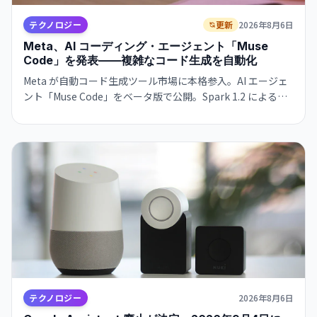
テクノロジー
更新
2026年8月6日
Meta、AI コーディング・エージェント「Muse
Code」を発表——複雑なコード生成を自動化
Meta が自動コード生成ツール市場に本格参入。AI エージェ
ント「Muse Code」をベータ版で公開。Spark 1.2 による複
雑なソフトウェアエンジニアリング・タスクの自動化を実
現。Meta Superintelligence Labs への数十億ドル投資が本
格化。
テクノロジー
2026年8月6日