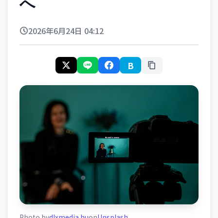
へ
2026年6月24日 04:12
B
Photo by
dlxmedia.hu
on
Unsplash