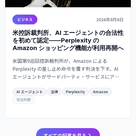
2026年8月6日
ビジネス
米控訴裁判所、AI エージェントの合法性
を初めて認定——Perplexity の
Amazon ショッピング機能が利用再開へ
米国第9巡回控訴裁判所が、Amazon による
Perplexity の差し止め命令を覆す判決を下す。AI
エージェントがサードパーティ・サービスにアク
セスすることの法的地位を初めて明確にした。こ
れは AI エージェント産業全体に影響を与える先例
AI エージェント
法律
Perplexity
Amazon
となります。
司法判断
すべての記事を見る