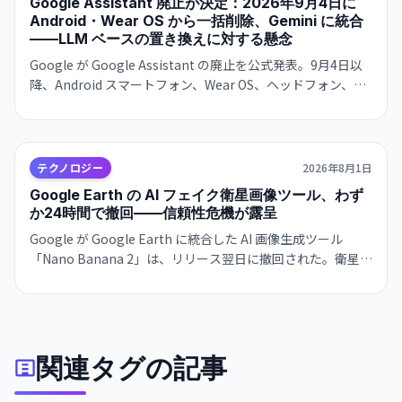
Google Assistant 廃止が決定：2026年9月4日に
Android・Wear OS から一括削除、Gemini に統合
——LLM ベースの置き換えに対する懸念
Google が Google Assistant の廃止を公式発表。9月4日以
降、Android スマートフォン、Wear OS、ヘッドフォン、
Android Auto から削除。Gemini が後継として機能を引き継
ぐが、確率ベースの LLM への移行に対する信頼性の懸念が
浮上。
テクノロジー
2026年8月1日
Google Earth の AI フェイク衛星画像ツール、わず
か24時間で撤回——信頼性危機が露呈
Google が Google Earth に統合した AI 画像生成ツール
「Nano Banana 2」は、リリース翌日に撤回された。衛星画
像への信頼を損なうリスクが批判を集め、より強力な保護措
置の実装まで機能を停止。AI 時代における「真実の証拠」の
定義が問われている。
関連タグの記事