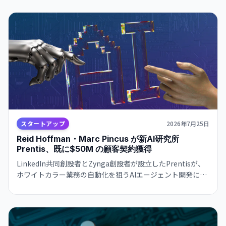
スタートアップ
2026年7月25日
Reid Hoffman・Marc Pincus が新AI研究所
Prentis、既に$50M の顧客契約獲得
LinkedIn共同創設者とZynga創設者が設立したPrentisが、
ホワイトカラー業務の自動化を狙うAIエージェント開発に注
力。自社モデルHive-32BがOpenAI・Anthropicと競争し、
既に数か月で大手顧客との契約を締結。