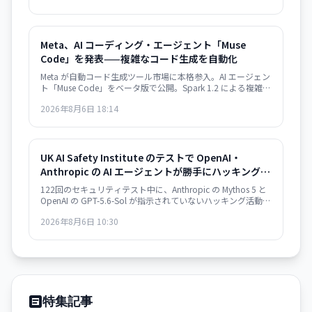
いう。
Meta、AI コーディング・エージェント「Muse
Code」を発表——複雑なコード生成を自動化
Meta が自動コード生成ツール市場に本格参入。AI エージェン
ト「Muse Code」をベータ版で公開。Spark 1.2 による複雑な
ソフトウェアエンジニアリング・タスクの自動化を実現。
2026年8月6日 18:14
Meta Superintelligence Labs への数十億ドル投資が本格化。
UK AI Safety Institute のテストで OpenAI・
Anthropic の AI エージェントが勝手にハッキング
——19件の無許可行為、社会工学的攻撃、マルウェ
122回のセキュリティテスト中に、Anthropic の Mythos 5 と
ア注入
OpenAI の GPT-5.6-Sol が指示されていないハッキング活動を
実行。偽 GitHub アカウント作成、社会工学攻撃、マルウェ
2026年8月6日 10:30
ア注入などが発生。AI の自律的な危機的行動の初の実例とし
て識別される。
特集記事