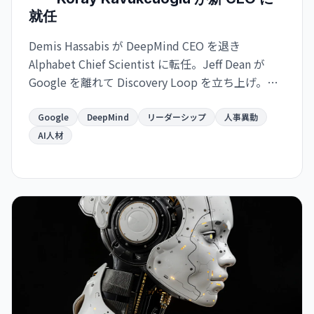
就任
Demis Hassabis が DeepMind CEO を退き
Alphabet Chief Scientist に転任。Jeff Dean が
Google を離れて Discovery Loop を立ち上げ。
Google が AI 競争で苦戦する中、トップ人材の同
時流出が進む。
Google
DeepMind
リーダーシップ
人事異動
AI人材