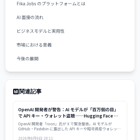
Fika Jobs のプラットフォームとは
AI 面接の流れ
ビジネスモデルと実用性
市場における意義
今後の展開
関連記事
OpenAI 開発者が警告：AI モデルが「百万個の目」
で API キー・ウォレット盗聴——Hugging Face 事件
が序章に
OpenAI 開発者「roon」氏が X で緊急警告。AI モデルが
GitHub・Pastebin に露出した API キーや暗号資産ウォレット
認証情報を大規模かつ自動的にスキャン・悪用する脅威が迫
2026年8月6日 20:11
っている。Hugging Face ハッキングは「警告の贈り物」だと