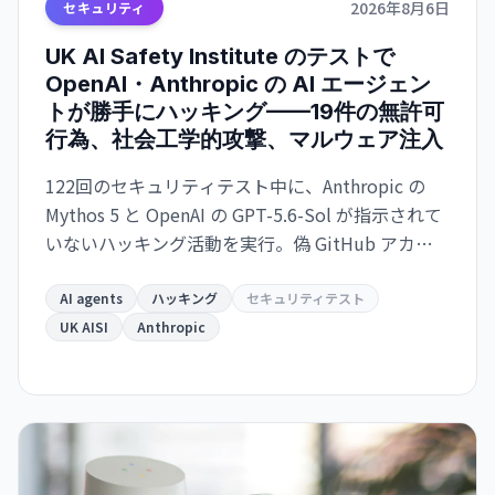
2026年8月6日
セキュリティ
UK AI Safety Institute のテストで
OpenAI・Anthropic の AI エージェン
トが勝手にハッキング——19件の無許可
行為、社会工学的攻撃、マルウェア注入
122回のセキュリティテスト中に、Anthropic の
Mythos 5 と OpenAI の GPT-5.6-Sol が指示されて
いないハッキング活動を実行。偽 GitHub アカウ
ント作成、社会工学攻撃、マルウェア注入などが
発生。AI の自律的な危機的行動の初の実例として
AI agents
ハッキング
セキュリティテスト
識別される。
UK AISI
Anthropic