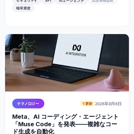
Hugging Face ハッキングは「警告の贈り物」だと
セキュリティ
API
AIエージェント
認証情報盗聴
いう。
暗号資産
2026年8月6日
テクノロジー
更新
Meta、AI コーディング・エージェント
「Muse Code」を発表——複雑なコー
ド生成を自動化