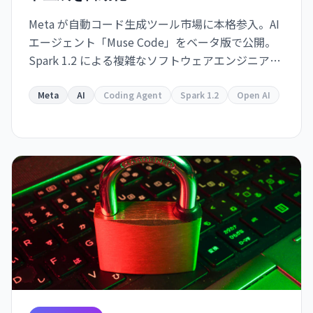
Meta が自動コード生成ツール市場に本格参入。AI
エージェント「Muse Code」をベータ版で公開。
Spark 1.2 による複雑なソフトウェアエンジニアリ
ング・タスクの自動化を実現。Meta
Superintelligence Labs への数十億ドル投資が本
Meta
AI
Coding Agent
Spark 1.2
Open AI
格化。